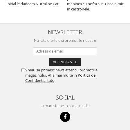
Initial le dadeam Nutraline Cat
maninca cu pofta si nu lasa nimic
m
Indoor, dar de cand s-a
in castronele.
i
scumpuit am incercat 4 paw si
concept for Live pe care o evita,
nu o mananca cu placere. Eu
sunt multumit si voi continua cu
NEWSLETTER
acest brand...
Nu rata ofertele si promotiile noastre
Vreau sa primesc newsletter cu promotiile
magazinului. Afla mai multe in
Politica de
Confidentialitate
SOCIAL
Urmareste-ne in social media