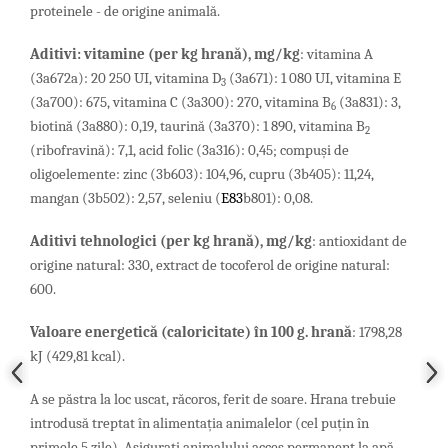
proteinele - de origine animală.
Aditivi
:
vitamine
(
per
kg
hran
ă),
mg
/
kg
: vitamina A
(3a672a): 20 250 UI,
vitamina D
(3a671): 1 080 UI, vitamina E
3
(3a700): 675,
vitamina C (3a300): 270,
vitamina B
(3a831): 3,
6
biotină (3a880): 0,19,
taurină (3a370): 1 890, vitamina B
2
(ribofravină): 7,1, acid folic (3a316): 0,45; compuşi de
oligoelemente: zinc (3b603): 104,96,
cupru (3b405): 11,24,
mangan (3b502): 2,57,
seleniu (
E8
3
b801
): 0,08.
Aditivi tehnologici
(
per
kg
hran
ă)
, mg/kg
: antioxidant de
origine natural: 330, extract de tocoferol de origine natural:
600.
Valoare energetică (caloricitate) în 100 g. hrană
: 1798,28
kJ (429,81 kcal).
A se păstra la loc uscat, răcoros, ferit de soare. Hrana trebuie
introdusă treptat în alimentația animalelor (cel puțin în
primele 5 zile). Asigurati animalului acces permanent la apă