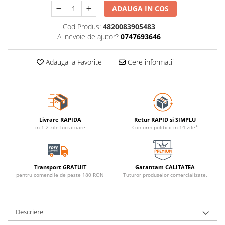
ADAUGA IN COS
Cod Produs:
4820083905483
Ai nevoie de ajutor?
0747693646
Adauga la Favorite
Cere informatii
Livrare RAPIDA
Retur RAPID si SIMPLU
in 1-2 zile lucratoare
Conform politicii in 14 zile*
Transport GRATUIT
Garantam CALITATEA
pentru comenzile de peste 180 RON
Tuturor produselor comercializate.
Descriere