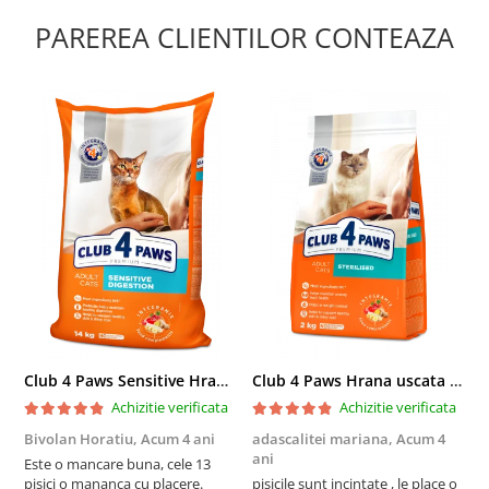
PAREREA CLIENTILOR CONTEAZA
Club 4 Paws Sensitive Hrana uscata pisici adulte, 14kg
Club 4 Paws Hrana uscata pisici sterilizate, 2kg
Achizitie verificata
Achizitie verificata
Bivolan Horatiu,
Acum 4 ani
adascalitei mariana,
Acum 4
a
ani
a
Este o mancare buna, cele 13
pisici o mananca cu placere.
pisicile sunt incintate , le place o
p