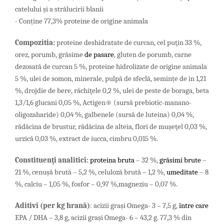
catelului și a strălucirii blanii
- Conține 77,3% proteine de origine ​​animala
Compo
zitia
:
proteine deshidratate de curcan, cel puţin 33 %,
orez,
porumb,
grăsime
de pasare
,
gluten de porumb, carne
dezosată de curcan 5 %, proteine hidrolizate de origine animala
5 %, ulei de somon, minerale, pulpă de sfeclă, semințe de in 1,21
%,
drojdie de bere,
răchiţele 0,2 %, ulei de peste de boraga, beta
1,3/1,6 glucani 0,05 %, Actigen® (sursă prebiotic-manano-
oligozaharide) 0,04 %, galbenele (sursă de luteina) 0,04 %,
rădăcina de brustur, rădăcina de alteia, flori de muşeţel 0,03 %,
urzică 0,03 %, extract de iucca, cimbru 0,015 %.
Constituenţi analitici:
proteina bruta
– 32 %,
grăsimi brute
–
21 %,
cenuşă brută – 5,2 %, celuloză brută – 1,2 %,
umeditate
– 8
%, calciu – 1,05 %,
fosfor – 0,97 %,magneziu – 0,07 %.
Aditivi (p
er
kg
hran
ă
)
: acizii graşi Omega- 3 – 7,5 g,
între care
EPA / DHA – 3,8 g, acizii grași Omega- 6 – 43,2 g. 77,3 % din