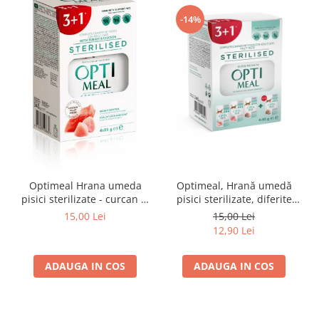
-14%
Optimeal Hrana umeda
Optimeal, Hrană umedă
pisici sterilizate - curcan si
pisici sterilizate, diferite
pui in sos, set 3+1,
arome, (3+1), 0.34kg
15,00 Lei
15,00 Lei
4*0,085kg
12,90 Lei
ADAUGA IN COS
ADAUGA IN COS