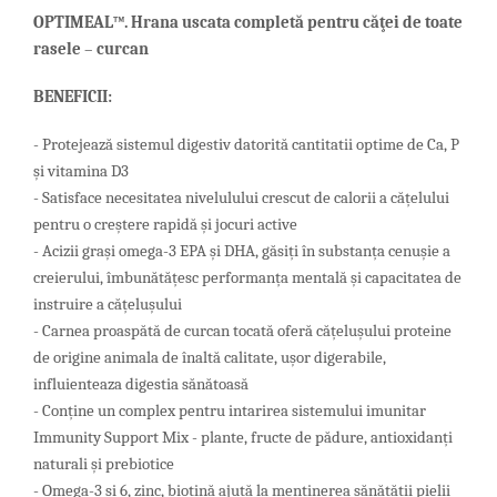
OPTIMEAL
™.
Hrana
uscat
a
completă pentru căţe
i
de toate
r
asele
–
curcan
BENEFICII:
- Protejează sistemul digestiv datorită cantitatii optime de Ca, P
și vitamina D3
- Satisface necesitatea nivelulului crescut de calorii a cățelului
pentru o creștere rapidă și jocuri active
- Acizii grași omega-3 EPA și DHA, găsiți în substanța cenușie a
creierului, îmbunătățesc performanța mentală și capacitatea de
instruire a cățelușului
- Carnea proaspătă de curcan tocată oferă cățelușului proteine ​​
de origine animala de înaltă calitate, ușor digerabile,
influienteaza digestia sănătoasă
- Conține un complex pentru intarirea sistemului imunitar
Immunity Support Mix - plante, fructe de pădure, antioxidanți
naturali și prebiotice
- Omega-3 și 6, zinc, biotină ajută la menținerea sănătății pielii