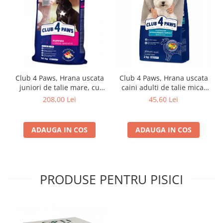
Club 4 Paws, Hrana uscata
Club 4 Paws, Hrana uscata
juniori de talie mare, cu
caini adulti de talie mica,
pui, 14kg
miel si orez, 2kg
208,00 Lei
45,60 Lei
ADAUGA IN COS
ADAUGA IN COS
PRODUSE PENTRU PISICI