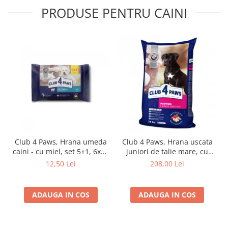
PRODUSE PENTRU CAINI
Club 4 Paws, Hrana umeda
Club 4 Paws, Hrana uscata
caini - cu miel, set 5+1, 6x80
juniori de talie mare, cu
g
pui, 14kg
12,50 Lei
208,00 Lei
ADAUGA IN COS
ADAUGA IN COS