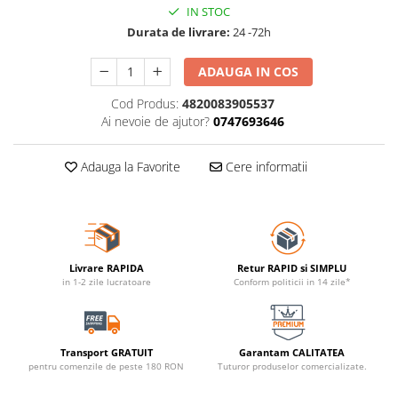
IN STOC
Durata de livrare:
24 -72h
ADAUGA IN COS
Cod Produs:
4820083905537
Ai nevoie de ajutor?
0747693646
Adauga la Favorite
Cere informatii
Livrare RAPIDA
Retur RAPID si SIMPLU
in 1-2 zile lucratoare
Conform politicii in 14 zile*
Transport GRATUIT
Garantam CALITATEA
pentru comenzile de peste 180 RON
Tuturor produselor comercializate.