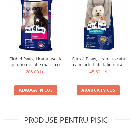
Club 4 Paws, Hrana uscata
Club 4 Paws, Hrana uscata
juniori de talie mare, cu
caini adulti de talie mica,
pui, 14kg
miel si orez, 2kg
208,00 Lei
45,60 Lei
ADAUGA IN COS
ADAUGA IN COS
PRODUSE PENTRU PISICI