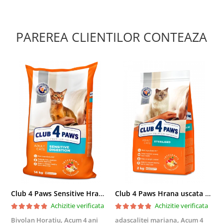
PAREREA CLIENTILOR CONTEAZA
Club 4 Paws Sensitive Hrana uscata pisici adulte, 14kg
Club 4 Paws Hrana uscata pisici sterilizate, 2kg
Achizitie verificata
Achizitie verificata
Bivolan Horatiu,
Acum 4 ani
adascalitei mariana,
Acum 4
a