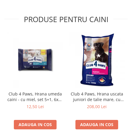
PRODUSE PENTRU CAINI
Club 4 Paws, Hrana umeda
Club 4 Paws, Hrana uscata
caini - cu miel, set 5+1, 6x80
juniori de talie mare, cu
g
pui, 14kg
12,50 Lei
208,00 Lei
ADAUGA IN COS
ADAUGA IN COS