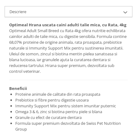
Descriere
Optimeal Hrana uscata caini adulti talie mica, cu Rata, 4kg
Optimeal Adult Small Breed cu Rata 4kg ofera nutritie echilibrata
cainilor adulti de talie mica, cu digestie sensibila. Formula contine
68,07% proteine de origine animala, rata proaspata, prebiotice
naturale si Immunity Support Mix pentru sustinerea imunitatii.
Uleiul de somon, zincul si biotina mentin pielea sanatoasa si
blana lucioasa, iar granulele ajuta la curatarea dentara si
reducerea tartrului. Hrana super premium, dezvoltata sub
control veterinar.
Beneficii
Proteine animale de calitate din rata proaspata
Prebiotice si fibre pentru digestie usoara
Immunity Support Mix pentru sistem imunitar puternic
Omega 3 & 6, zinc si biotina pentru piele si blana
Granule cu efect de curatare dentara
Formula super premium dezvoltata de Swiss Pet Nutrition
Group