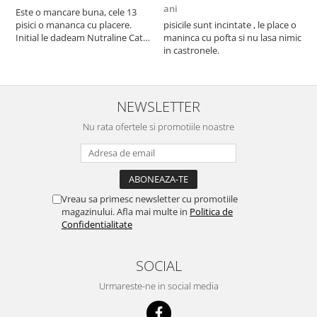
ani
a
Este o mancare buna, cele 13
pisici o mananca cu placere.
pisicile sunt incintate , le place o
p
Initial le dadeam Nutraline Cat
maninca cu pofta si nu lasa nimic
m
Indoor, dar de cand s-a
in castronele.
i
scumpuit am incercat 4 paw si
concept for Live pe care o evita,
nu o mananca cu placere. Eu
sunt multumit si voi continua cu
NEWSLETTER
acest brand...
Nu rata ofertele si promotiile noastre
Vreau sa primesc newsletter cu promotiile
magazinului. Afla mai multe in
Politica de
Confidentialitate
SOCIAL
Urmareste-ne in social media