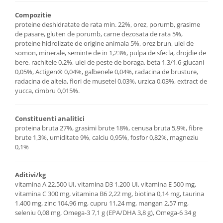
Compozitie
proteine deshidratate de rata min. 22%, orez, porumb, grasime
de pasare, gluten de porumb, carne dezosata de rata 5%,
proteine hidrolizate de origine animala 5%, orez brun, ulei de
somon, minerale, seminte de in 1,23%, pulpa de sfecla, drojdie de
bere, rachitele 0,2%, ulei de peste de boraga, beta 1,3/1,6-glucani
0,05%, Actigen® 0,04%, galbenele 0,04%, radacina de brusture,
radacina de alteia, flori de musetel 0,03%, urzica 0,03%, extract de
yucca, cimbru 0,015%.
Constituenti analitici
proteina bruta 27%, grasimi brute 18%, cenusa bruta 5,9%, fibre
brute 1,3%, umiditate 9%, calciu 0,95%, fosfor 0,82%, magneziu
0,1%
Aditivi/kg
vitamina A 22.500 UI, vitamina D3 1.200 UI, vitamina E 500 mg,
vitamina C 300 mg, vitamina B6 2,22 mg, biotina 0,14 mg, taurina
1.400 mg, zinc 104,96 mg, cupru 11,24 mg, mangan 2,57 mg,
seleniu 0,08 mg, Omega-3 7,1 g (EPA/DHA 3,8 g), Omega-6 34 g