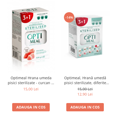
-14%
Optimeal Hrana umeda
Optimeal, Hrană umedă
pisici sterilizate - curcan si
pisici sterilizate, diferite
pui in sos, set 3+1,
arome, (3+1), 0.34kg
15,00 Lei
15,00 Lei
4*0,085kg
12,90 Lei
ADAUGA IN COS
ADAUGA IN COS