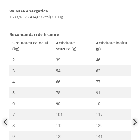
Valoare energetica
1693,18 kJ (404,69 kcal) / 100g
Recomandari de hranire
Greutatea cainelui
Activitate
Activitate inalta
(kg)
scazuta (g)
(g)
2
39
46
3
54
62
4
66
77
5
78
91
6
90
104
7
101
117
8
112
129
9
122
141