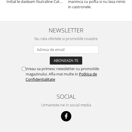
Initial le dadeam Nutraline Cat
maninca cu pofta si nu lasa nimic
m
Indoor, dar de cand s-a
in castronele.
i
scumpuit am incercat 4 paw si
concept for Live pe care o evita,
nu o mananca cu placere. Eu
sunt multumit si voi continua cu
NEWSLETTER
acest brand...
Nu rata ofertele si promotiile noastre
Vreau sa primesc newsletter cu promotiile
magazinului. Afla mai multe in
Politica de
Confidentialitate
SOCIAL
Urmareste-ne in social media