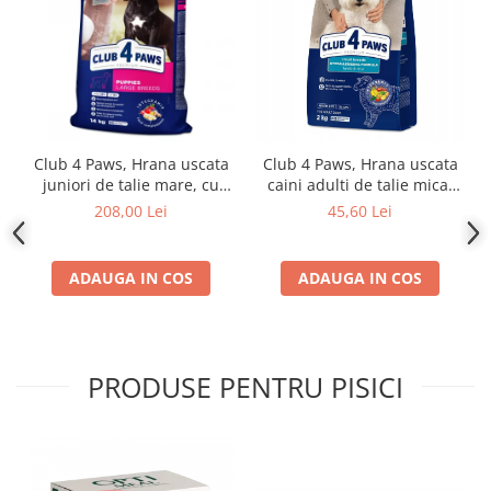
Club 4 Paws, Hrana uscata
Club 4 Paws, Hrana uscata
juniori de talie mare, cu
caini adulti de talie mica,
pui, 14kg
miel si orez, 2kg
208,00 Lei
45,60 Lei
ADAUGA IN COS
ADAUGA IN COS
PRODUSE PENTRU PISICI