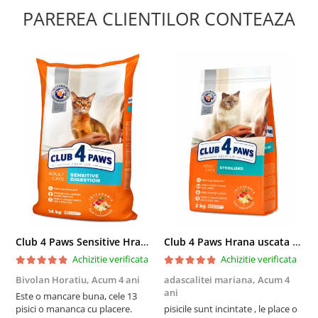
PAREREA CLIENTILOR CONTEAZA
Club 4 Paws Sensitive Hrana uscata pisici adulte, 14kg
Club 4 Paws Hrana uscata pisici sterilizate, 2kg
Achizitie verificata
Achizitie verificata
Bivolan Horatiu,
Acum 4 ani
adascalitei mariana,
Acum 4
a
ani
a
Este o mancare buna, cele 13
pisici o mananca cu placere.
pisicile sunt incintate , le place o
p