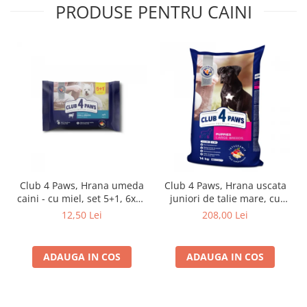
PRODUSE PENTRU CAINI
Club 4 Paws, Hrana umeda
Club 4 Paws, Hrana uscata
caini - cu miel, set 5+1, 6x80
juniori de talie mare, cu
g
pui, 14kg
12,50 Lei
208,00 Lei
ADAUGA IN COS
ADAUGA IN COS