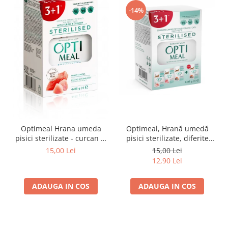
-14%
Optimeal Hrana umeda
Optimeal, Hrană umedă
pisici sterilizate - curcan si
pisici sterilizate, diferite
pui in sos, set 3+1,
arome, (3+1), 0.34kg
15,00 Lei
15,00 Lei
4*0,085kg
12,90 Lei
ADAUGA IN COS
ADAUGA IN COS