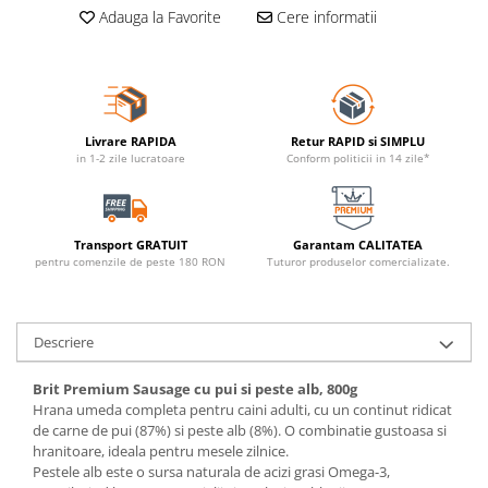
Adauga la Favorite
Cere informatii
Livrare RAPIDA
Retur RAPID si SIMPLU
in 1-2 zile lucratoare
Conform politicii in 14 zile*
Transport GRATUIT
Garantam CALITATEA
pentru comenzile de peste 180 RON
Tuturor produselor comercializate.
Descriere
Brit Premium Sausage cu pui si peste alb, 800g
Hrana umeda completa pentru caini adulti, cu un continut ridicat
de carne de pui (87%) si peste alb (8%). O combinatie gustoasa si
hranitoare, ideala pentru mesele zilnice.
Pestele alb este o sursa naturala de acizi grasi Omega-3,