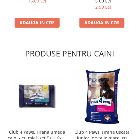
15,00 Lei
15,00 Lei
4*0,085kg
12,90 Lei
ADAUGA IN COS
ADAUGA IN COS
PRODUSE PENTRU CAINI
Club 4 Paws, Hrana umeda
Club 4 Paws, Hrana uscata
caini - cu miel, set 5+1, 6x80
juniori de talie mare, cu