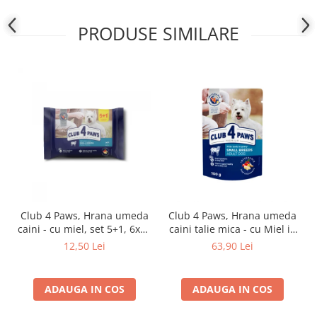
PRODUSE SIMILARE
Club 4 Paws, Hrana umeda
Club 4 Paws, Hrana umeda
caini - cu miel, set 5+1, 6x80
caini talie mica - cu Miel in
g
sos, set 24*100g
12,50 Lei
63,90 Lei
ADAUGA IN COS
ADAUGA IN COS