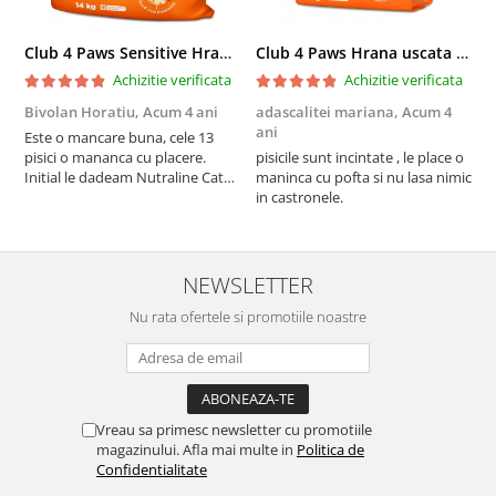
Club 4 Paws Sensitive Hrana uscata pisici adulte, 14kg
Club 4 Paws Hrana uscata pisici sterilizate, 2kg
Achizitie verificata
Achizitie verificata
Bivolan Horatiu,
Acum 4 ani
adascalitei mariana,
Acum 4
a
ani
a
Este o mancare buna, cele 13
pisici o mananca cu placere.
pisicile sunt incintate , le place o
p
Initial le dadeam Nutraline Cat
maninca cu pofta si nu lasa nimic
m
Indoor, dar de cand s-a
in castronele.
i
scumpuit am incercat 4 paw si
concept for Live pe care o evita,
nu o mananca cu placere. Eu
sunt multumit si voi continua cu
NEWSLETTER
acest brand...
Nu rata ofertele si promotiile noastre
Vreau sa primesc newsletter cu promotiile
magazinului. Afla mai multe in
Politica de
Confidentialitate