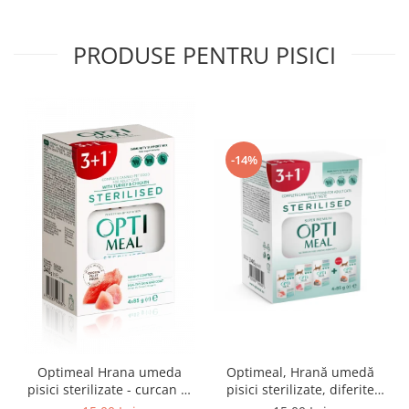
PRODUSE PENTRU PISICI
-14%
Optimeal Hrana umeda
Optimeal, Hrană umedă
pisici sterilizate - curcan si
pisici sterilizate, diferite
pui in sos, set 3+1,
arome, (3+1), 0.34kg