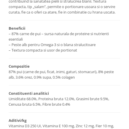
contribuind la sanatatea pielii si stralucirea blanii. Textura
compacta, tip „salam”, permite o portionare usoara si o servire
curata, fie ca o oferi ca atare, fie in combinatie cu hrana uscata.
Beneficii
– 87% carne de pui – sursa naturala de proteine si nutrienti
esentiali
– Peste alb pentru Omega-3 si o blana stralucitoare
– Textura compacta si usor de portionat
Compozitie
87% pui (carne de pui, ficat, inimi, gaturi, stomacuri), 8% peste
alb, 3.6% orez, 0.9% supa, 0.5% colagen
Constituenti analitici
Umiditate 68.0%, Proteina bruta 12.0%, Grasimi brute 9.5%,
Cenusa bruta 6.5%, Fibre brute 0.4%
Aditivi/kg
Vitamina D3 250 UI, Vitamina E 100 mg, Zinc 12 mg, Fier 10 mg,