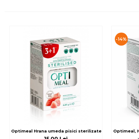
-14%
Optimeal Hrana umeda pisici ste
Optimeal, H
15,00 Lei