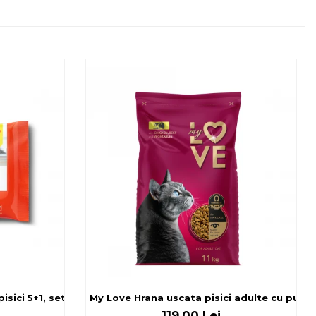
sici 5+1, set 6x80 g
My Love Hrana uscata pisici adulte cu pui, v
119,00 Lei