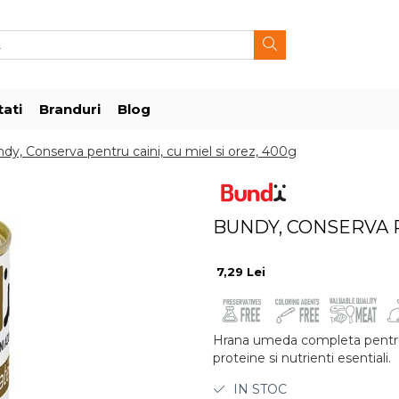
ati
Branduri
Blog
dy, Conserva pentru caini, cu miel si orez, 400g
BUNDY, CONSERVA P
7,29 Lei
Hrana umeda completa pentru c
proteine si nutrienti esentiali.
IN STOC