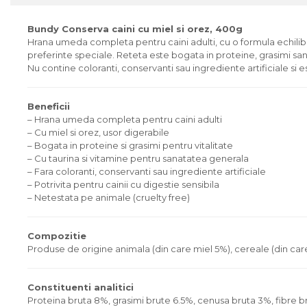
Bundy Conserva caini cu miel si orez, 400g
Hrana umeda completa pentru caini adulti, cu o formula echilibr
preferinte speciale. Reteta este bogata in proteine, grasimi sanato
Nu contine coloranti, conservanti sau ingrediente artificiale si e
Beneficii
– Hrana umeda completa pentru caini adulti
– Cu miel si orez, usor digerabile
– Bogata in proteine si grasimi pentru vitalitate
– Cu taurina si vitamine pentru sanatatea generala
– Fara coloranti, conservanti sau ingrediente artificiale
– Potrivita pentru cainii cu digestie sensibila
– Netestata pe animale (cruelty free)
Compozitie
Produse de origine animala (din care miel 5%), cereale (din care 
Constituenti analitici
Proteina bruta 8%, grasimi brute 6.5%, cenusa bruta 3%, fibre 