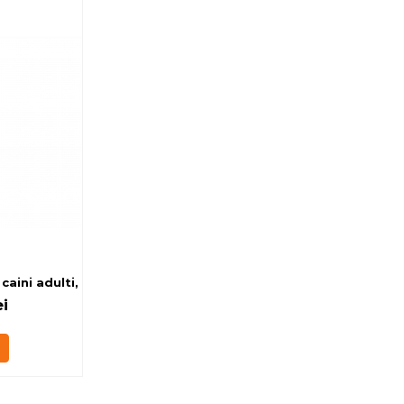
caini adulti, cu miel in sos 10x400g
i