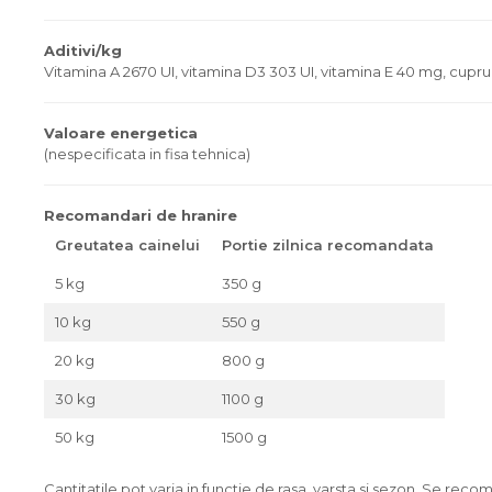
Aditivi/kg
Vitamina A 2670 UI, vitamina D3 303 UI, vitamina E 40 mg, cupru
Valoare energetica
(nespecificata in fisa tehnica)
Recomandari de hranire
Greutatea cainelui
Portie zilnica recomandata
5 kg
350 g
10 kg
550 g
20 kg
800 g
30 kg
1100 g
50 kg
1500 g
Cantitatile pot varia in functie de rasa, varsta si sezon. Se rec