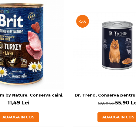
-5%
Dr. Trend, Conserva pentru 
m by Nature, Conserva caini, curcan si ficat, 400 g
55,90 Le
11,49 Lei
59,00 Lei
ADAUGA IN COS
ADAUGA IN COS