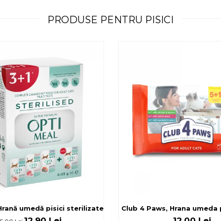
PRODUSE PENTRU PISICI
rilizate - curcan si pui in sos, set 3+1, 4*0,085kg
rană umedă pisici sterilizate, diferite arome, (3+1), 0.34kg
Club 4 Paws, Hrana umeda pi
12,90 Lei
12,00 Lei