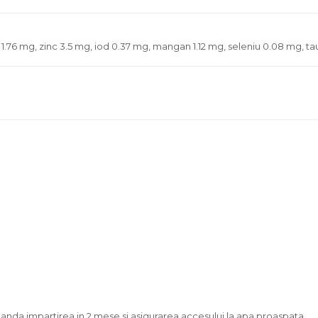
 1.76 mg, zinc 3.5 mg, iod 0.37 mg, mangan 1.12 mg, seleniu 0.08 mg, t
omanda impartirea in 2 mese si asigurarea accesului la apa proaspata.