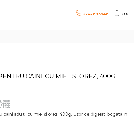
0747693646
0,00
ENTRU CAINI, CU MIEL SI OREZ, 400G
aini adulti, cu miel si orez, 400g. Usor de digerat, bogata in