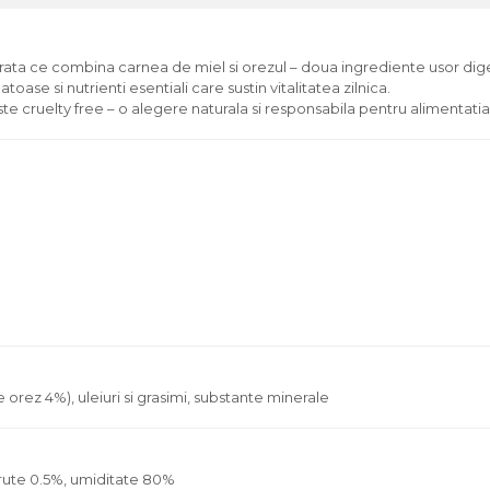
ata ce combina carnea de miel si orezul – doua ingrediente usor digera
ase si nutrienti esentiali care sustin vitalitatea zilnica.
ste cruelty free – o alegere naturala si responsabila pentru alimentatia z
orez 4%), uleiuri si grasimi, substante minerale
brute 0.5%, umiditate 80%