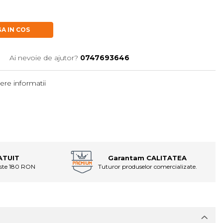
A IN COS
Ai nevoie de ajutor?
0747693646
ere informatii
ATUIT
Garantam CALITATEA
este 180 RON
Tuturor produselor comercializate.