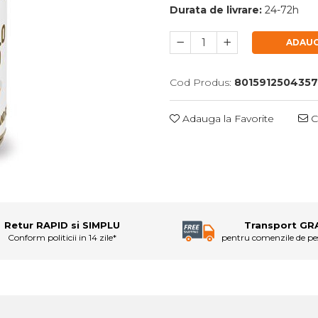
Durata de livrare:
24-72h
ADAUG
Cod Produs:
8015912504357
Adauga la Favorite
C
Retur RAPID si SIMPLU
Transport GR
Conform politicii in 14 zile*
pentru comenzile de p