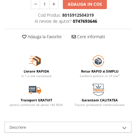
ADAUGA IN COS
Cod Produs:
8015912504319
Ai nevoie de ajutor?
0747693646
Adauga la Favorite
Cere informatii
Livrare RAPIDA
Retur RAPID si SIMPLU
in 1-2 zile lucratoare
Conform politicii in 14 zile*
Transport GRATUIT
Garantam CALITATEA
pentru comenzile de peste 180 RON
Tuturor produselor comercializate.
Descriere