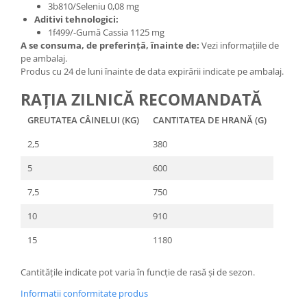
3b810/Seleniu 0,08 mg
Aditivi tehnologici:
1f499/-Gumă Cassia 1125 mg
A se consuma, de preferință, înainte de:
Vezi informațiile de
pe ambalaj.
Produs cu 24 de luni înainte de data expirării indicate pe ambalaj.
RAȚIA ZILNICĂ RECOMANDATĂ
GREUTATEA CÂINELUI (KG)
CANTITATEA DE HRANĂ (G)
2,5
380
5
600
7,5
750
10
910
15
1180
Cantitățile indicate pot varia în funcție de rasă și de sezon.
Informatii conformitate produs