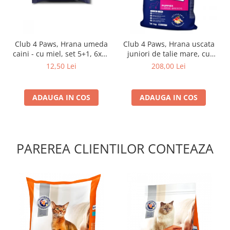
Club 4 Paws, Hrana umeda
Club 4 Paws, Hrana uscata
caini - cu miel, set 5+1, 6x80
juniori de talie mare, cu
g
pui, 14kg
12,50 Lei
208,00 Lei
ADAUGA IN COS
ADAUGA IN COS
PAREREA CLIENTILOR CONTEAZA