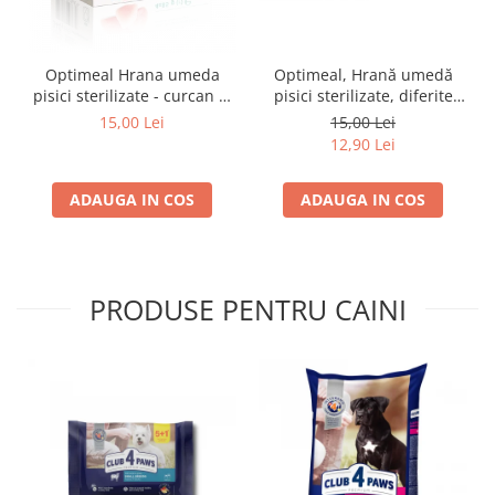
Optimeal Hrana umeda
Optimeal, Hrană umedă
pisici sterilizate - curcan si
pisici sterilizate, diferite
pui in sos, set 3+1,
arome, (3+1), 0.34kg
15,00 Lei
15,00 Lei
4*0,085kg
12,90 Lei
ADAUGA IN COS
ADAUGA IN COS
PRODUSE PENTRU CAINI