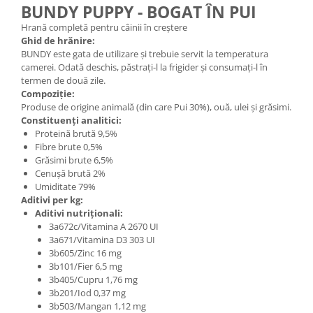
BUNDY PUPPY - BOGAT ÎN PUI
Hrană completă pentru câinii în creștere
Ghid de hrănire:
BUNDY este gata de utilizare și trebuie servit la temperatura
camerei. Odată deschis, păstrați-l la frigider și consumați-l în
termen de două zile.
Compoziție:
Produse de origine animală (din care Pui 30%), ouă, ulei și grăsimi.
Constituenți analitici:
Proteină brută 9,5%
Fibre brute 0,5%
Grăsimi brute 6,5%
Cenușă brută 2%
Umiditate 79%
Aditivi per kg:
Aditivi nutriționali:
3a672c/Vitamina A 2670 UI
3a671/Vitamina D3 303 UI
3b605/Zinc 16 mg
3b101/Fier 6,5 mg
3b405/Cupru 1,76 mg
3b201/Iod 0,37 mg
3b503/Mangan 1,12 mg