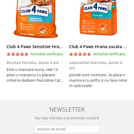
Club 4 Paws Sensitive Hrana uscata pisici adulte, 14kg
Club 4 Paws Hrana uscata pisici sterilizate, 2kg
Achizitie verificata
Achizitie verificata
Bivolan Horatiu,
Acum 4 ani
adascalitei mariana,
Acum 4
a
ani
a
Este o mancare buna, cele 13
pisici o mananca cu placere.
pisicile sunt incintate , le place o
p
Initial le dadeam Nutraline Cat
maninca cu pofta si nu lasa nimic
m
Indoor, dar de cand s-a
in castronele.
i
scumpuit am incercat 4 paw si
concept for Live pe care o evita,
nu o mananca cu placere. Eu
sunt multumit si voi continua cu
NEWSLETTER
acest brand...
Nu rata ofertele si promotiile noastre