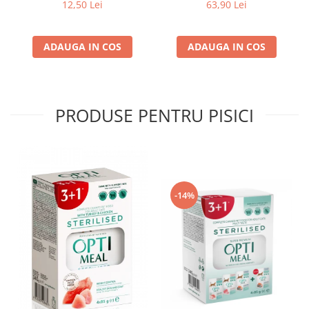
g
sos, set 24*100g
12,50 Lei
63,90 Lei
ADAUGA IN COS
ADAUGA IN COS
PRODUSE PENTRU PISICI
-14%