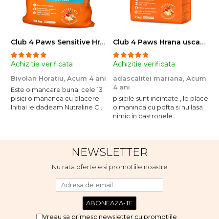
Club 4 Paws Sensitive Hrana uscata pisici adulte, 14kg
Club 4 Paws Hrana uscata pisici sterilizate, 2kg
Achizitie verificata
Achizitie verificata
A
Bivolan Horatiu,
Acum 4 ani
adascalitei mariana,
Acum
a
4 ani
4
Este o mancare buna, cele 13
pisici o mananca cu placere.
pisicile sunt incintate , le place
p
Initial le dadeam Nutraline Cat
o maninca cu pofta si nu lasa
o
Indoor, dar de cand s-a
nimic in castronele.
n
scumpuit am incercat 4 paw si
concept for Live pe care o
evita, nu o mananca cu
NEWSLETTER
placere. Eu sunt multumit si
voi continua cu acest brand...
Nu rata ofertele si promotiile noastre
Vreau sa primesc newsletter cu promotiile