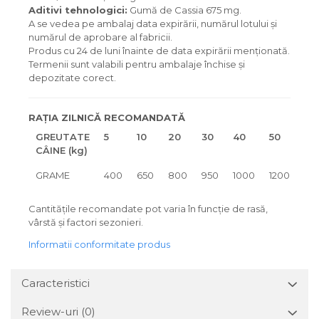
Aditivi tehnologici:
Gumă de Cassia 675 mg.
A se vedea pe ambalaj data expirării, numărul lotului și
numărul de aprobare al fabricii.
Produs cu 24 de luni înainte de data expirării menționată.
Termenii sunt valabili pentru ambalaje închise și
depozitate corect.
RAȚIA ZILNICĂ RECOMANDATĂ
GREUTATE
5
10
20
30
40
50
CÂINE (kg)
GRAME
400
650
800
950
1000
1200
Cantitățile recomandate pot varia în funcție de rasă,
vârstă și factori sezonieri.
Informatii conformitate produs
Caracteristici
Review-uri
(0)