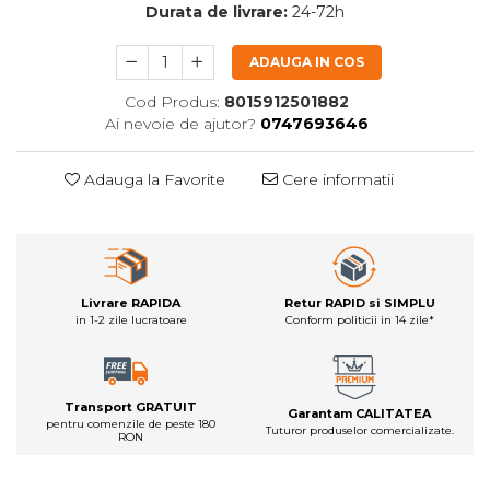
Durata de livrare:
24-72h
ADAUGA IN COS
Cod Produs:
8015912501882
Ai nevoie de ajutor?
0747693646
Adauga la Favorite
Cere informatii
Livrare RAPIDA
Retur RAPID si SIMPLU
in 1-2 zile lucratoare
Conform politicii in 14 zile*
Transport GRATUIT
Garantam CALITATEA
pentru comenzile de peste 180
Tuturor produselor comercializate.
RON