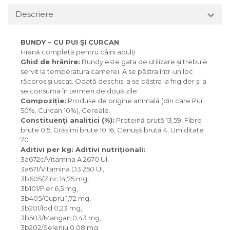
Descriere
BUNDY – CU PUI ȘI CURCAN
Hrană completă pentru câini adulți
Ghid de hrănire:
Bundy este gata de utilizare și trebuie
servit la temperatura camerei. A se păstra într-un loc
răcoros și uscat. Odată deschis, a se păstra la frigider și a
se consuma în termen de două zile.
Compoziție:
Produse de origine animală (din care Pui
50%, Curcan 10%), Cereale.
Constituenți analitici (%):
Proteină brută 13,59, Fibre
brute 0,5, Grăsimi brute 10,16, Cenușă brută 4, Umiditate
70.
Aditivi per kg: Aditivi nutriționali:
3a672c/Vitamina A 2670 UI,
3a671/Vitamina D3 250 UI,
3b605/Zinc 14,75 mg,
3b101/Fier 6,5 mg,
3b405/Cupru 1,72 mg,
3b201/Iod 0,23 mg,
3b503/Mangan 0,43 mg,
3b202/Seleniu 0,08 mg.