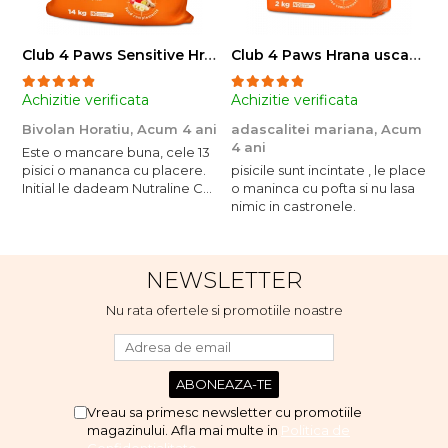
Club 4 Paws Sensitive Hrana uscata pisici adulte, 14kg
Club 4 Paws Hrana uscata pisici sterilizate, 2kg
Achizitie verificata
Achizitie verificata
A
Bivolan Horatiu,
Acum 4 ani
adascalitei mariana,
Acum
a
4 ani
4
Este o mancare buna, cele 13
pisici o mananca cu placere.
pisicile sunt incintate , le place
p
Initial le dadeam Nutraline Cat
o maninca cu pofta si nu lasa
o
Indoor, dar de cand s-a
nimic in castronele.
n
scumpuit am incercat 4 paw si
concept for Live pe care o
evita, nu o mananca cu
NEWSLETTER
placere. Eu sunt multumit si
voi continua cu acest brand...
Nu rata ofertele si promotiile noastre
Vreau sa primesc newsletter cu promotiile
magazinului. Afla mai multe in
Politica de