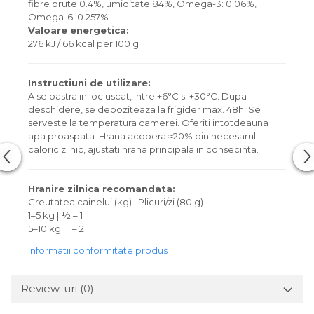
fibre brute 0.4%, umiditate 84%, Omega-3: 0.06%,
Omega-6: 0.257%
Valoare energetica:
276 kJ / 66 kcal per 100 g
Instructiuni de utilizare:
A se pastra in loc uscat, intre +6°C si +30°C. Dupa
deschidere, se depoziteaza la frigider max. 48h. Se
serveste la temperatura camerei. Oferiti intotdeauna
apa proaspata. Hrana acopera ≈20% din necesarul
caloric zilnic, ajustati hrana principala in consecinta.
Hranire zilnica recomandata:
Greutatea cainelui (kg) | Plicuri/zi (80 g)
1–5 kg | ½ – 1
5–10 kg | 1 – 2
Informatii conformitate produs
Review-uri
(0)