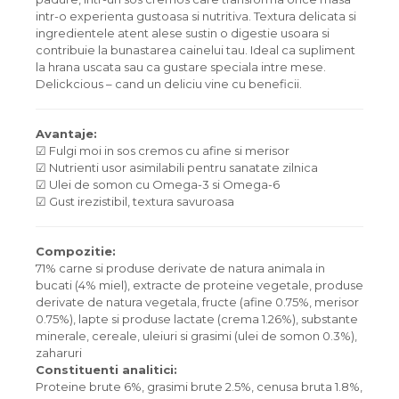
intr-o experienta gustoasa si nutritiva. Textura delicata si
ingredientele atent alese sustin o digestie usoara si
contribuie la bunastarea cainelui tau. Ideal ca supliment
la hrana uscata sau ca gustare speciala intre mese.
Delickcious – cand un deliciu vine cu beneficii.
Avantaje:
☑ Fulgi moi in sos cremos cu afine si merisor
☑ Nutrienti usor asimilabili pentru sanatate zilnica
☑ Ulei de somon cu Omega-3 si Omega-6
☑ Gust irezistibil, textura savuroasa
Compozitie:
71% carne si produse derivate de natura animala in
bucati (4% miel), extracte de proteine vegetale, produse
derivate de natura vegetala, fructe (afine 0.75%, merisor
0.75%), lapte si produse lactate (crema 1.26%), substante
minerale, cereale, uleiuri si grasimi (ulei de somon 0.3%),
zaharuri
Constituenti analitici:
Proteine brute 6%, grasimi brute 2.5%, cenusa bruta 1.8%,