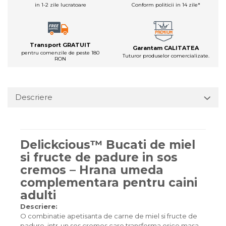
in 1-2 zile lucratoare
Conform politicii in 14 zile*
Transport GRATUIT
Garantam CALITATEA
pentru comenzile de peste 180
Tuturor produselor comercializate.
RON
Descriere
Delickcious™ Bucati de miel
si fructe de padure in sos
cremos – Hrana umeda
complementara pentru caini
adulti
Descriere:
O combinatie apetisanta de carne de miel si fructe de
padure, intr-un sos cremos care transforma orice masa