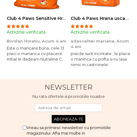
Club 4 Paws Sensitive Hrana uscata pisici adulte, 14kg
Club 4 Paws Hrana uscata pisici sterilizate, 2kg
Achizitie verificata
Achizitie verificata
A
Bivolan Horatiu,
Acum 4 ani
adascalitei mariana,
Acum
a
4 ani
4
Este o mancare buna, cele 13
pisici o mananca cu placere.
pisicile sunt incintate , le place
p
Initial le dadeam Nutraline Cat
o maninca cu pofta si nu lasa
o
Indoor, dar de cand s-a
nimic in castronele.
n
scumpuit am incercat 4 paw si
concept for Live pe care o
evita, nu o mananca cu
NEWSLETTER
placere. Eu sunt multumit si
voi continua cu acest brand...
Nu rata ofertele si promotiile noastre
Vreau sa primesc newsletter cu promotiile
magazinului. Afla mai multe in
Politica de