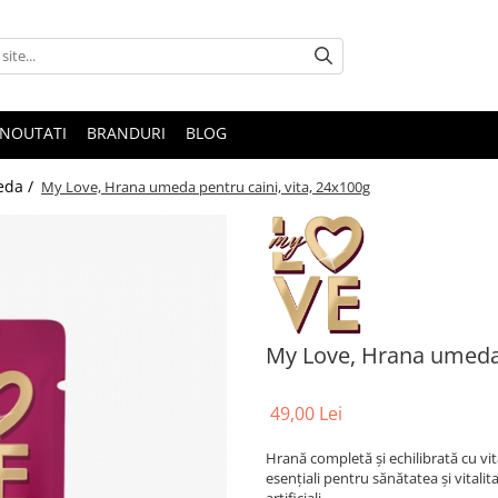
NOUTATI
BRANDURI
BLOG
eda /
My Love, Hrana umeda pentru caini, vita, 24x100g
My Love, Hrana umeda 
49,00 Lei
Hrană completă și echilibrată cu vită
esențiali pentru sănătatea și vitalit
artificiali.