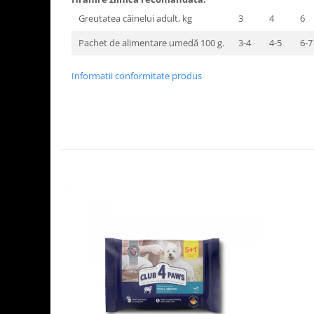
Greutatea câinelui adult, kg
3
4
6
Pachet de alimentare umedă 100 g.
3-4
4-5
6-
Informatii conformitate produs