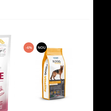
-6%
NOU
-7%