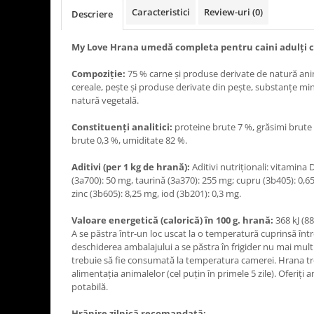
Caracteristici
Review-uri
(0)
Descriere
My Love Hrana umedă completa pentru caini adulți c
Compoziție:
75 % carne și produse derivate de natură anim
cereale, pește și produse derivate din pește, substanțe mi
natură vegetală.
Constituenţi analitici:
proteine brute 7 %, grăsimi brute 
brute 0,3 %, umiditate 82 %.
Aditivi (per 1 kg de hrană):
Aditivi nutriționali: vitamina 
(3а700): 50 mg, taurină (3a370): 255 mg; cupru (3b405): 0,
zinc (3b605): 8,25 mg, iod (3b201): 0,3 mg.
Valoare energetică (calorică) în 100 g. hrană:
368 kJ (88
A se păstra într-un loc uscat la o temperatură cuprinsă într
deschiderea ambalajului a se păstra în frigider nu mai mult
trebuie să fie consumată la temperatura camerei. Hrana tr
alimentația animalelor (cel puțin în primele 5 zile). Oferiț
potabilă.
Hrănire zilnică recomandată: