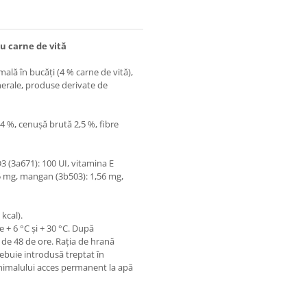
u carne de vită
ală în bucăți (4 % carne de vită),
nerale, produse derivate de
4 %, cenuşă brută 2,5 %, fibre
D3 (3а671): 100 UI, vitamina Е
65 mg, mangan (3b503): 1,56 mg,
 kcal).
e + 6 °C și + 30 °C. După
 de 48 de ore. Rația de hrană
ebuie introdusă treptat în
i animalului acces permanent la apă