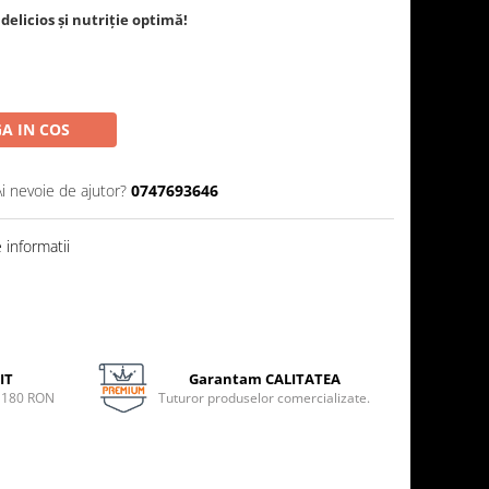
elicios și nutriție optimă!
A IN COS
Ai nevoie de ajutor?
0747693646
informatii
IT
Garantam CALITATEA
e 180 RON
Tuturor produselor comercializate.