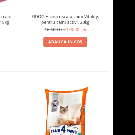
 caini
FIDOG Hrana uscata caini Vitality,
FIDOG, 
.15kg
pentru caini activi, 20kg
169,00 Lei
159,00 Lei
1
ADAUGA IN COS