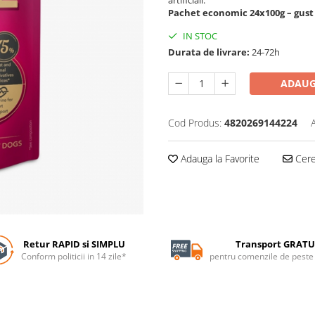
Pachet economic 24x100g – gust d
IN STOC
Durata de livrare:
24-72h
ADAUG
Cod Produs:
4820269144224
Adauga la Favorite
Cere 
Retur RAPID si SIMPLU
Transport GRATU
Conform politicii in 14 zile*
pentru comenzile de pest