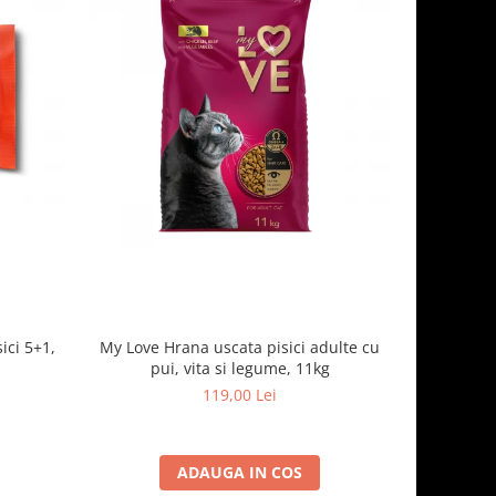
ici 5+1,
My Love Hrana uscata pisici adulte cu
Optimeal H
pui, vita si legume, 11kg
- curcan
119,00 Lei
ADAUGA IN COS