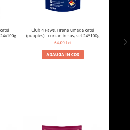
catei
Club 4 Paws, Hrana umeda catei
Club 4 Pa
t 24x100g
(puppies) - curcan in sos, set 24*100g
mica -
64,00 Lei
ADAUGA IN COS