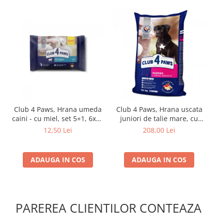
Club 4 Paws, Hrana umeda
Club 4 Paws, Hrana uscata
caini - cu miel, set 5+1, 6x80
juniori de talie mare, cu
g
pui, 14kg
12,50 Lei
208,00 Lei
ADAUGA IN COS
ADAUGA IN COS
PAREREA CLIENTILOR CONTEAZA