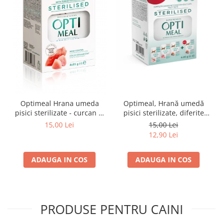
Optimeal Hrana umeda
Optimeal, Hrană umedă
pisici sterilizate - curcan si
pisici sterilizate, diferite
pui in sos, set 3+1,
arome, (3+1), 0.34kg
15,00 Lei
15,00 Lei
4*0,085kg
12,90 Lei
ADAUGA IN COS
ADAUGA IN COS
PRODUSE PENTRU CAINI