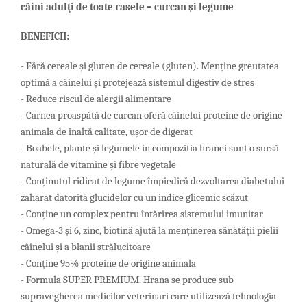
câini adulţi d
e
toate rasele – curc
an
şi legume
BENEFICII:
- Fără cereale și gluten de cereale (gluten). Menține greutatea
optimă a câinelui și protejează sistemul digestiv de stres
- Reduce riscul de alergii alimentare
- Carnea proaspătă de curcan oferă câinelui proteine de origine ​​
animala de înaltă calitate, ușor de digerat
- Boabele, plante și legumele in compozitia hranei sunt o sursă
naturală de vitamine și fibre vegetale
- Conținutul ridicat de legume împiedică dezvoltarea diabetului
zaharat datorită glucidelor cu un indice glicemic scăzut
- Conține un complex pentru întărirea sistemului imunitar
- Omega-3 și 6, zinc, biotină ajută la menținerea sănătății pielii
câinelui și a blanii strălucitoare
- Conține 95% proteine de origine ​​animala
- Formula SUPER PREMIUM. Hrana se produce sub
supravegherea medicilor veterinari care utilizează tehnologia