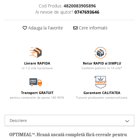
Cod Produs:
4820083905896
Ai nevoie de ajutor?
0747693646
Adauga la Favorite
Cere informatii
Livrare RAPIDA
Retur RAPID si SIMPLU
in 1-2 zile lucratoare
Conform politicii in 14 zile*
Transport GRATUIT
Garantam CALITATEA
pentru comenzile de peste 180 RON
Tuturor produselor comercializate.
Descriere
OPTIMEAL™. Hrană uscată completă fără cereale pentru