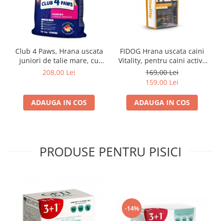
Club 4 Paws, Hrana uscata
FIDOG Hrana uscata caini
juniori de talie mare, cu
Vitality, pentru caini activi,
pui, 14kg
20kg
208,00 Lei
169,00 Lei
159,00 Lei
ADAUGA IN COS
ADAUGA IN COS
PRODUSE PENTRU PISICI
-14%