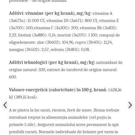
proteinele - de origine animală.
Aditivi
:
vitamine
(
per
kg
hran
ă),
mg
/
kg
: vitamina A
(3a672a): 15 000 UI,
vitamina D3 (3a671): 800 UI, vitamina E
(3a700): 500,vitamina C (3a300): 200, vitamina B6 (3a831):
2,22, biotină (3a880): 0,14, taurină (3a370): 1 100; compuşi de
oligoelemente: zinc (3b603): 104,96, cupru (3b405): 11,24,
mangan (3b502): 2,57,
seleniu (3b801): 0,08.
Aditivi tehnologici
(
per
kg
hran
ă)
, mg/kg:
antioxidant de
origine natural: 330, extract de tocoferol de origine natural:
600.
Valoare energetică
(caloricitate) în 100 g. hrană
: 1 628,16
kJ (389,15 kcal).
A se păstra la loc uscat, răcoros, ferit de soare. Hrana trebuie
introdusă treptat în alimentația animalelor (cel puțin în
primele 5 zile). Asigurati animalului acces permanent la apă
potabilă curată. Normele individuale de hrănire pot varia în