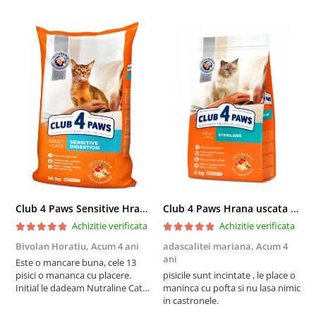
Club 4 Paws Sensitive Hrana uscata pisici adulte, 14kg
Club 4 Paws Hrana uscata pisici sterilizate, 2kg
Achizitie verificata
Achizitie verificata
Bivolan Horatiu,
Acum 4 ani
adascalitei mariana,
Acum 4
a
ani
a
Este o mancare buna, cele 13
pisici o mananca cu placere.
pisicile sunt incintate , le place o
p
Initial le dadeam Nutraline Cat
maninca cu pofta si nu lasa nimic
m
Indoor, dar de cand s-a
in castronele.
i
scumpuit am incercat 4 paw si