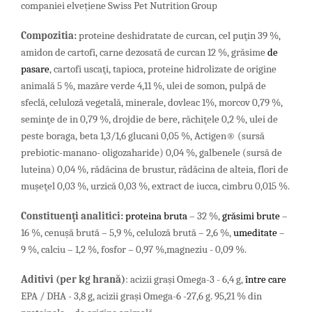
companiei elvețiene Swiss Pet Nutrition Group
Compozitia:
proteine deshidratate de curcan, cel puţin 39 %,
amidon de cartofi, carne dezosată de curcan 12 %, grăsime
de
pasare
, cartofi uscaţi, tapioca, proteine hidrolizate de origine
animală 5 %, mazăre verde 4,11 %, ulei de somon, pulpă de
sfeclă, celuloză vegetală, minerale, dovleac 1%, morcov 0,79 %,
seminţe de in 0,79 %, drojdie de bere, răchiţele 0,2 %, ulei de
peste boraga, beta 1,3/1,6 glucani 0,05 %, Actigen® (sursă
prebiotic-manano- oligozaharide) 0,04 %, galbenele (sursă de
luteina) 0,04 %, rădăcina de brustur, rădăcina de alteia, flori de
muşeţel 0,03 %, urzică 0,03 %, extract de iucca, cimbru 0,015 %.
Constituenţi analitici:
proteina bruta
– 32 %,
grăsimi brute
–
16 %,
cenuşă brută – 5,9 %, celuloză brută – 2,6 %,
umeditate
–
9 %, calciu – 1,2 %, fosfor – 0,97 %,magneziu - 0,09 %.
Aditivi (per
kg
hran
ă
)
: acizii graşi Omega-3 - 6,4 g,
între care
EPA / DHA - 3,8 g, acizii grași Omega-6 -27,6 g. 95,21 % din