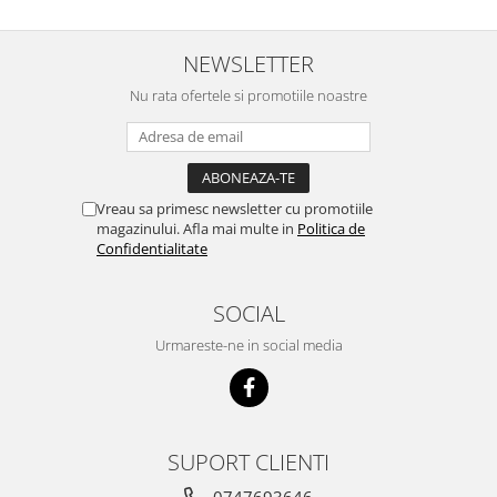
concept for Live pe care o evita,
nu o mananca cu placere. Eu
sunt multumit si voi continua cu
NEWSLETTER
acest brand...
Nu rata ofertele si promotiile noastre
Vreau sa primesc newsletter cu promotiile
magazinului. Afla mai multe in
Politica de
Confidentialitate
SOCIAL
Urmareste-ne in social media
SUPORT CLIENTI
0747693646