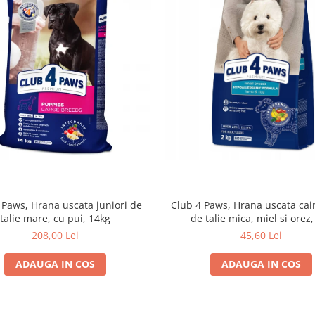
 Paws, Hrana uscata juniori de
Club 4 Paws, Hrana uscata cain
talie mare, cu pui, 14kg
de talie mica, miel si orez,
208,00 Lei
45,60 Lei
ADAUGA IN COS
ADAUGA IN COS