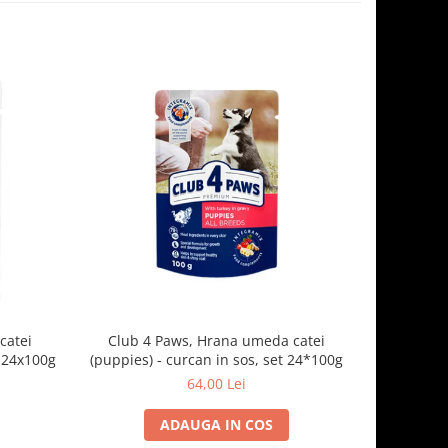
catei
Club 4 Paws, Hrana umeda catei
Club 4 Pa
t 24x100g
(puppies) - curcan in sos, set 24*100g
mica -
64,00 Lei
ADAUGA IN COS