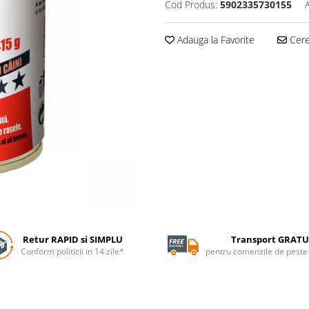
Cod Produs:
5902335730155
Adauga la Favorite
Cere 
Retur RAPID si SIMPLU
Transport GRATU
Conform politicii in 14 zile*
pentru comenzile de pest