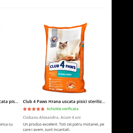
Club 4 Paws Sensitive Hrana uscata pisici adulte, 14kg
Club 4 Paws Hrana uscata pisici sterilizate, 14kg
Achizitie verificata
Ciobanu Alexandra,
Acum 4 ani
Adriana M,
ninca cu
Un produs excelent. Toti cei patru motanei, pe
Pisicile sunt
care-i avem, sunt incantati.