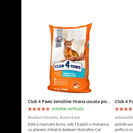
Club 4 Paws Sensitive Hrana uscata pisici adulte, 14kg
Achizitie verificata
Bivolan Horatiu,
Acum 4 ani
adascalit
Este o mancare buna, cele 13 pisici o mananca
pisicile su
cu placere. Initial le dadeam Nutraline Cat
pofta si n