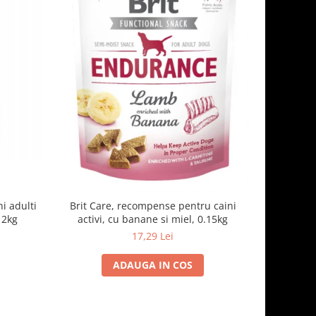
-6%
i adulti
Brit Care, recompense pentru caini
FIDOG H
 2kg
activi, cu banane si miel, 0.15kg
pe
17,29 Lei
1
ADAUGA IN COS