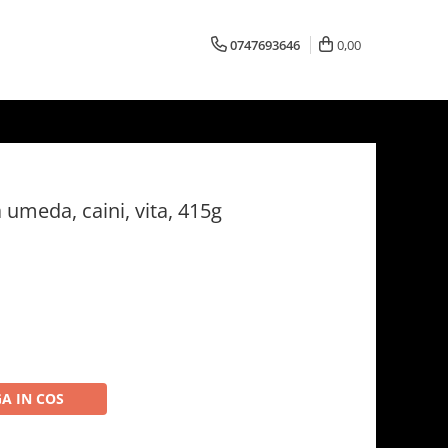
0747693646
0,00
umeda, caini, vita, 415g
A IN COS