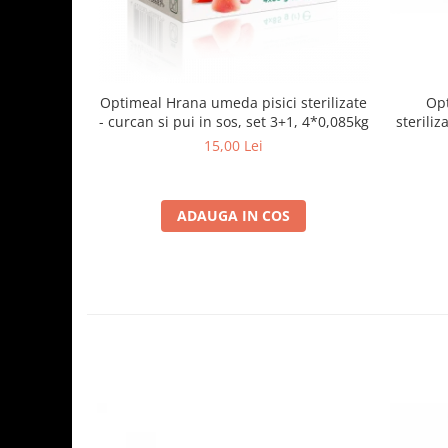
Optimeal Hrana umeda pisici sterilizate
Opt
- curcan si pui in sos, set 3+1, 4*0,085kg
steriliz
15,00 Lei
ADAUGA IN COS