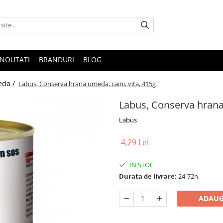
NOUTATI
BRANDURI
BLOG
eda /
Labus, Conserva hrana umeda, caini, vita, 415g
Labus, Conserva hrana 
Labus
4,29 Lei
IN STOC
Durata de livrare:
24-72h
ADAUG