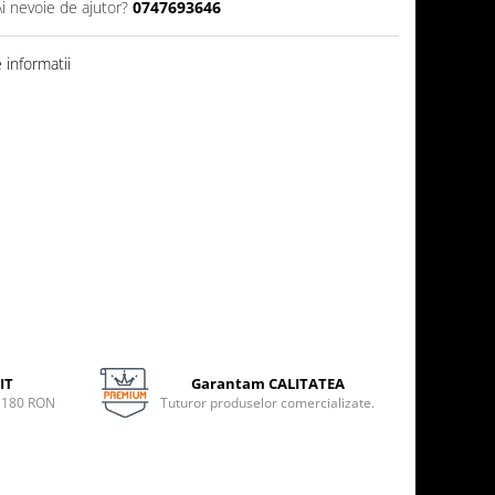
Ai nevoie de ajutor?
0747693646
informatii
IT
Garantam CALITATEA
e 180 RON
Tuturor produselor comercializate.