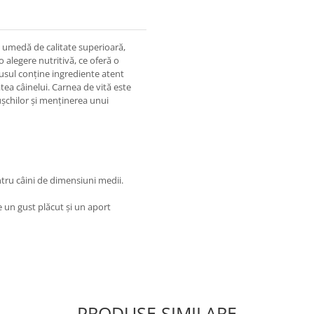
umedă de calitate superioară,
o alegere nutritivă, ce oferă o
dusul conține ingrediente atent
tea câinelui. Carnea de vită este
șchilor și menținerea unui
ntru câini de dimensiuni medii.
 un gust plăcut și un aport
PRODUSE SIMILARE