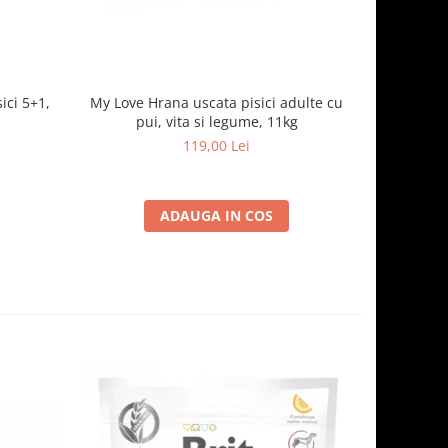
ici 5+1,
My Love Hrana uscata pisici adulte cu
Optimeal H
pui, vita si legume, 11kg
- curcan
119,00 Lei
ADAUGA IN COS