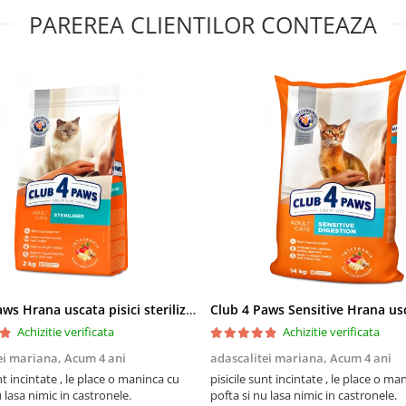
PAREREA CLIENTILOR CONTEAZA
Club 4 Paws Hrana uscata pisici sterilizate, 2kg
Achizitie verificata
Achizitie verificata
ei mariana,
Acum 4 ani
adascalitei mariana,
Acum 4 ani
nt incintate , le place o maninca cu
pisicile sunt incintate , le place o ma
u lasa nimic in castronele.
pofta si nu lasa nimic in castronele.