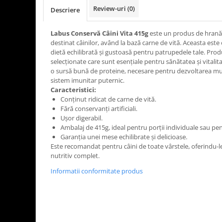
Review-uri
(0)
Descriere
Labus Conservă Câini Vita 415g
este un produs de hrană 
destinat câinilor, având la bază carne de vită. Aceasta este 
dietă echilibrată și gustoasă pentru patrupedele tale. Pro
selecționate care sunt esențiale pentru sănătatea și vitalita
o sursă bună de proteine, necesare pentru dezvoltarea mu
sistem imunitar puternic.
Caracteristici:
Conținut ridicat de carne de vită.
Fără conservanți artificiali.
Ușor digerabil.
Ambalaj de 415g, ideal pentru porții individuale sau pe
Garanția unei mese echilibrate și delicioase.
Este recomandat pentru câini de toate vârstele, oferindu-le
nutritiv complet.
Informatii conformitate produs