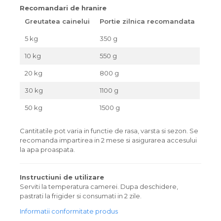
Recomandari de hranire
Greutatea cainelui
Portie zilnica recomandata
5 kg
350 g
10 kg
550 g
20 kg
800 g
30 kg
1100 g
50 kg
1500 g
Cantitatile pot varia in functie de rasa, varsta si sezon. Se
recomanda impartirea in 2 mese si asigurarea accesului
la apa proaspata.
Instructiuni de utilizare
Serviti la temperatura camerei. Dupa deschidere,
pastrati la frigider si consumati in 2 zile.
Informatii conformitate produs