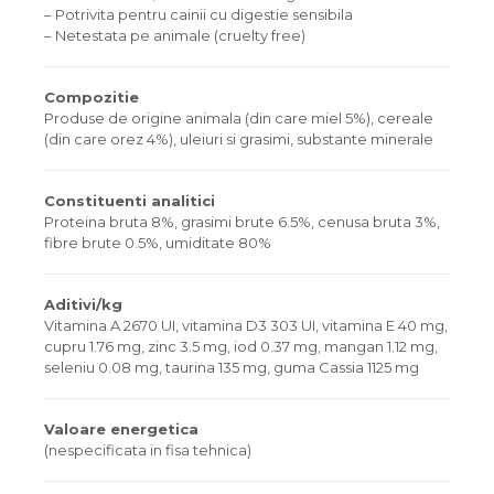
– Potrivita pentru cainii cu digestie sensibila
– Netestata pe animale (cruelty free)
Compozitie
Produse de origine animala (din care miel 5%), cereale
(din care orez 4%), uleiuri si grasimi, substante minerale
Constituenti analitici
Proteina bruta 8%, grasimi brute 6.5%, cenusa bruta 3%,
fibre brute 0.5%, umiditate 80%
Aditivi/kg
Vitamina A 2670 UI, vitamina D3 303 UI, vitamina E 40 mg,
cupru 1.76 mg, zinc 3.5 mg, iod 0.37 mg, mangan 1.12 mg,
seleniu 0.08 mg, taurina 135 mg, guma Cassia 1125 mg
Valoare energetica
(nespecificata in fisa tehnica)