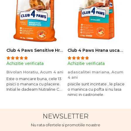
Club 4 Paws Sensitive Hrana uscata pisici adulte, 14kg
Club 4 Paws Hrana uscata pisici sterilizate, 2kg
Achizitie verificata
Achizitie verificata
A
Bivolan Horatiu,
Acum 4 ani
adascalitei mariana,
Acum
a
4 ani
4
Este o mancare buna, cele 13
pisici o mananca cu placere.
pisicile sunt incintate , le place
p
Initial le dadeam Nutraline Cat
o maninca cu pofta si nu lasa
o
Indoor, dar de cand s-a
nimic in castronele.
n
scumpuit am incercat 4 paw si
concept for Live pe care o
evita, nu o mananca cu
NEWSLETTER
placere. Eu sunt multumit si
voi continua cu acest brand...
Nu rata ofertele si promotiile noastre