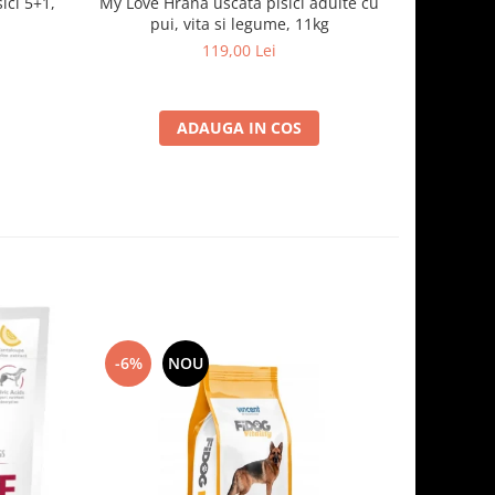
ici 5+1,
My Love Hrana uscata pisici adulte cu
Optimeal H
pui, vita si legume, 11kg
- curcan
119,00 Lei
ADAUGA IN COS
-6%
NOU