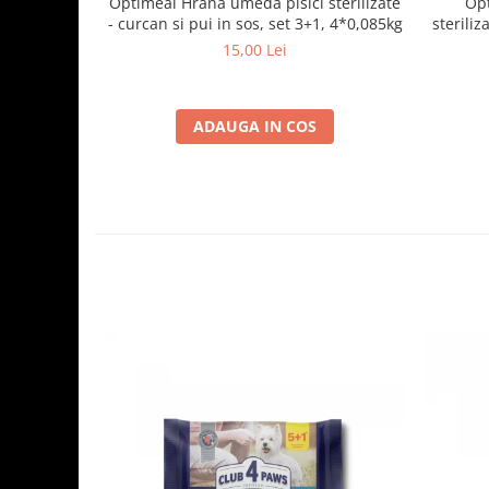
Optimeal Hrana umeda pisici sterilizate
Opt
- curcan si pui in sos, set 3+1, 4*0,085kg
steriliz
15,00 Lei
ADAUGA IN COS