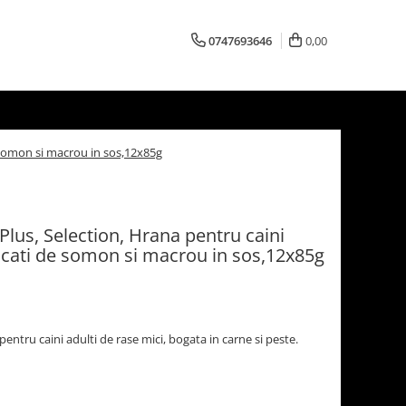
0747693646
0,00
e somon si macrou in sos,12x85g
lus, Selection, Hrana pentru caini
Bucati de somon si macrou in sos,12x85g
tru caini adulti de rase mici, bogata in carne si peste.