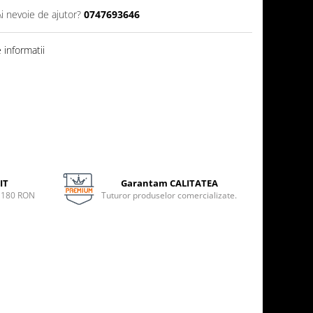
Ai nevoie de ajutor?
0747693646
informatii
IT
Garantam CALITATEA
e 180 RON
Tuturor produselor comercializate.