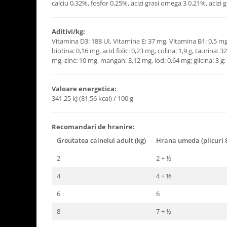
calciu 0,32%, fosfor 0,25%, acizi grasi omega 3 0,21%, acizi
Aditivi/kg:
Vitamina D3: 188 UI, Vitamina E: 37 mg, Vitamina B1: 0,5 mg
biotina: 0,16 mg, acid folic: 0,23 mg, colina: 1,9 g, taurina:
mg, zinc: 10 mg, mangan: 3,12 mg, iod: 0,64 mg; glicina: 3 g;
Valoare energetica:
341,25 kJ (81,56 kcal) / 100 g
Recomandari de hranire:
Greutatea cainelui adult (kg)
Hrana umeda (plicuri 
2
2 + ½
4
4 + ½
6
6
8
7 + ½