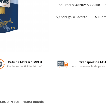
Cod Produs:
4820215368308
Adauga la Favorite
Cere 
Retur RAPID si SIMPLU
Transport GRATU
Conform politicii in 14 zile*
pentru comenzile de pest
CROU IN SOS – Hrana umeda