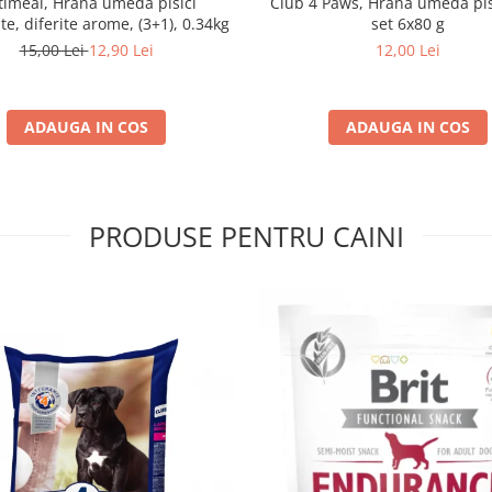
imeal, Hrană umedă pisici
Club 4 Paws, Hrana umeda pis
ate, diferite arome, (3+1), 0.34kg
set 6x80 g
15,00 Lei
12,90 Lei
12,00 Lei
ADAUGA IN COS
ADAUGA IN COS
PRODUSE PENTRU CAINI