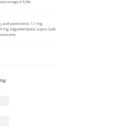
 grasi omega 6 0,3%.
, acid pantotenic: 1,1 mg,
 325 mg; oligoelemente: cupru: 0,64
 coloranti.
85g)