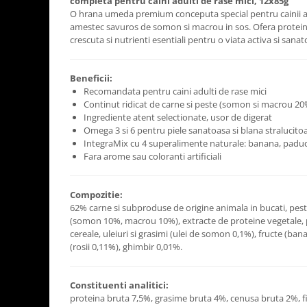
completa pentru caini adulti de rase mici, 12x85g
O hrana umeda premium conceputa special pentru cainii adu
amestec savuros de somon si macrou in sos. Ofera proteine d
crescuta si nutrienti esentiali pentru o viata activa si sanat
Beneficii:
Recomandata pentru caini adulti de rase mici
Continut ridicat de carne si peste (somon si macrou 20
Ingrediente atent selectionate, usor de digerat
Omega 3 si 6 pentru piele sanatoasa si blana stralucito
IntegraMix cu 4 superalimente naturale: banana, paduce
Fara arome sau coloranti artificiali
Compozitie:
62% carne si subproduse de origine animala in bucati, pes
(somon 10%, macrou 10%), extracte de proteine vegetale, 
cereale, uleiuri si grasimi (ulei de somon 0,1%), fructe (b
(rosii 0,11%), ghimbir 0,01%.
Constituenti analitici:
proteina bruta 7,5%, grasime bruta 4%, cenusa bruta 2%, f