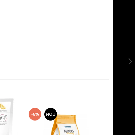
-6%
NOU