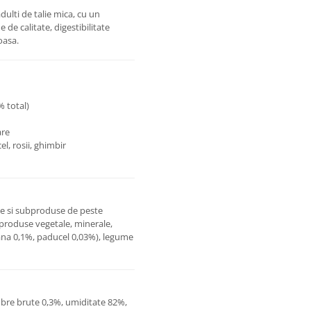
lti de talie mica, cu un
e calitate, digestibilitate
oasa.
% total)
are
l, rosii, ghimbir
te si subproduse de peste
produse vegetale, minerale,
anana 0,1%, paducel 0,03%), legume
ibre brute 0,3%, umiditate 82%,