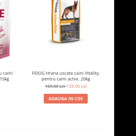
-7%
 caini
FIDOG Hrana uscata caini Vitality,
FIDOG, 
.15kg
pentru caini activi, 20kg
169,00 Lei
159,00 Lei
1
ADAUGA IN COS