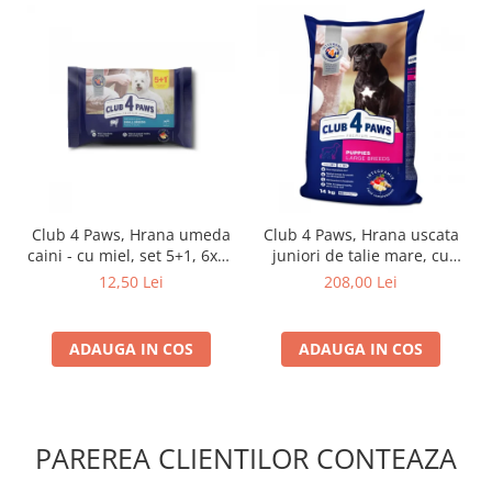
Club 4 Paws, Hrana umeda
Club 4 Paws, Hrana uscata
caini - cu miel, set 5+1, 6x80
juniori de talie mare, cu
g
pui, 14kg
12,50 Lei
208,00 Lei
ADAUGA IN COS
ADAUGA IN COS
PAREREA CLIENTILOR CONTEAZA