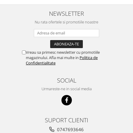
concept for Live pe care o evita,
nu o mananca cu placere. Eu
sunt multumit si voi continua cu
NEWSLETTER
acest brand...
Nu rata ofertele si promotiile noastre
Vreau sa primesc newsletter cu promotiile
magazinului. Afla mai multe in
Politica de
Confidentialitate
SOCIAL
Urmareste-ne in social media
SUPORT CLIENTI
0747693646