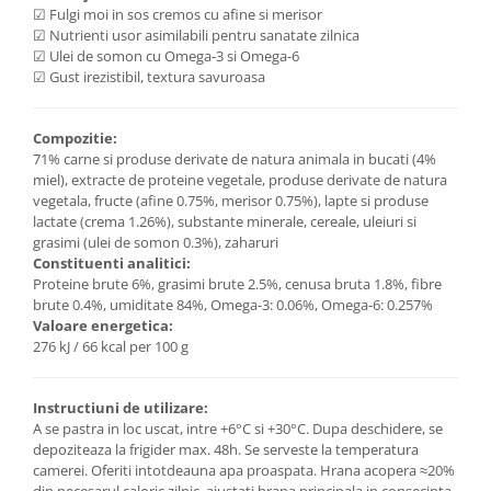
☑ Fulgi moi in sos cremos cu afine si merisor
☑ Nutrienti usor asimilabili pentru sanatate zilnica
☑ Ulei de somon cu Omega-3 si Omega-6
☑ Gust irezistibil, textura savuroasa
Compozitie:
71% carne si produse derivate de natura animala in bucati (4%
miel), extracte de proteine vegetale, produse derivate de natura
vegetala, fructe (afine 0.75%, merisor 0.75%), lapte si produse
lactate (crema 1.26%), substante minerale, cereale, uleiuri si
grasimi (ulei de somon 0.3%), zaharuri
Constituenti analitici:
Proteine brute 6%, grasimi brute 2.5%, cenusa bruta 1.8%, fibre
brute 0.4%, umiditate 84%, Omega-3: 0.06%, Omega-6: 0.257%
Valoare energetica:
276 kJ / 66 kcal per 100 g
Instructiuni de utilizare:
A se pastra in loc uscat, intre +6°C si +30°C. Dupa deschidere, se
depoziteaza la frigider max. 48h. Se serveste la temperatura
camerei. Oferiti intotdeauna apa proaspata. Hrana acopera ≈20%