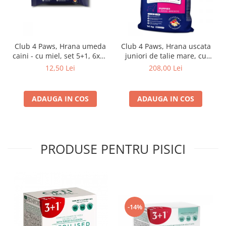
Club 4 Paws, Hrana umeda
Club 4 Paws, Hrana uscata
caini - cu miel, set 5+1, 6x80
juniori de talie mare, cu
g
pui, 14kg
12,50 Lei
208,00 Lei
ADAUGA IN COS
ADAUGA IN COS
PRODUSE PENTRU PISICI
-14%