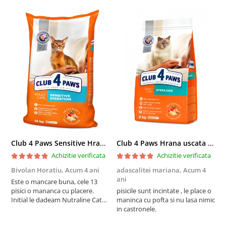
Club 4 Paws Sensitive Hrana uscata pisici adulte, 14kg
Club 4 Paws Hrana uscata pisici sterilizate, 2kg
Achizitie verificata
Achizitie verificata
Bivolan Horatiu,
Acum 4 ani
adascalitei mariana,
Acum 4
a
ani
a
Este o mancare buna, cele 13
pisici o mananca cu placere.
pisicile sunt incintate , le place o
p
Initial le dadeam Nutraline Cat
maninca cu pofta si nu lasa nimic
m
Indoor, dar de cand s-a
in castronele.
i
scumpuit am incercat 4 paw si