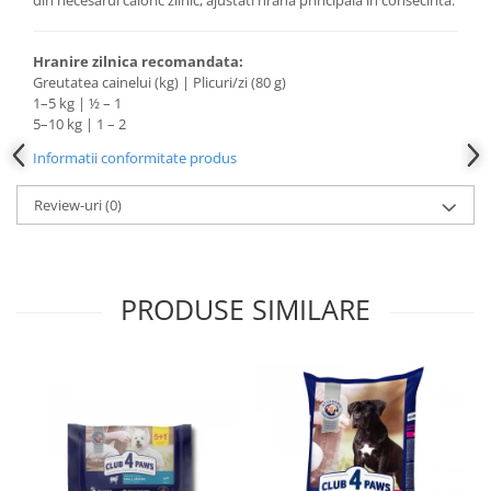
din necesarul caloric zilnic, ajustati hrana principala in consecinta.
Hranire zilnica recomandata:
Greutatea cainelui (kg) | Plicuri/zi (80 g)
1–5 kg | ½ – 1
5–10 kg | 1 – 2
Informatii conformitate produs
Review-uri
(0)
PRODUSE SIMILARE