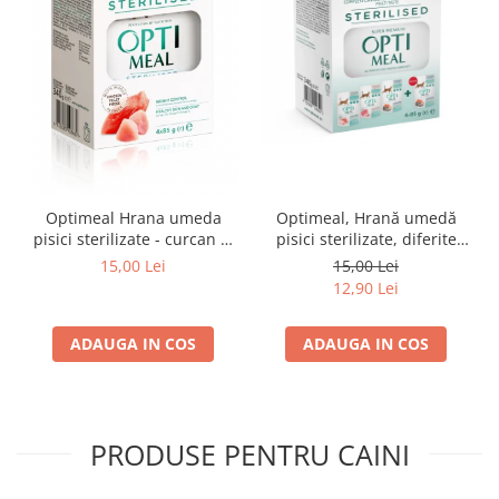
Optimeal Hrana umeda
Optimeal, Hrană umedă
pisici sterilizate - curcan si
pisici sterilizate, diferite
pui in sos, set 3+1,
arome, (3+1), 0.34kg
15,00 Lei
15,00 Lei
4*0,085kg
12,90 Lei
ADAUGA IN COS
ADAUGA IN COS
PRODUSE PENTRU CAINI