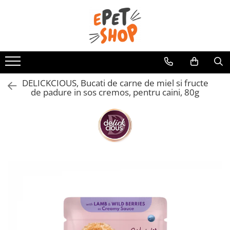
Caini
Pisici
Hrana uscata
Hrana uscata
Hrana umeda
Hrana umeda
DELICKCIOUS, Bucati de carne de miel si fructe
Recompense
Recompense
de padure in sos cremos, pentru caini, 80g
Accesorii caini
Asternut igienic
Lese si zgarzi
Accesorii pisici
Jucarii caini
Ansambluri de joaca, sisaluri
Castroane si boluri
Castroane si boluri
Lese, hamuri si zgarzi