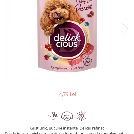
4,79 Lei
Gust unic, Bucurie instanta, Deliciu rafinat
Delickcious cu miel si fructe de padure – hrana umeda complementara