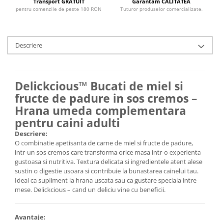
Transport GRATUIT
Garantam CALITATEA
pentru comenzile de peste 180 RON
Tuturor produselor comercializate.
Descriere
Delickcious™ Bucati de miel si
fructe de padure in sos cremos –
Hrana umeda complementara
pentru caini adulti
Descriere:
O combinatie apetisanta de carne de miel si fructe de padure,
intr-un sos cremos care transforma orice masa intr-o experienta
gustoasa si nutritiva. Textura delicata si ingredientele atent alese
sustin o digestie usoara si contribuie la bunastarea cainelui tau.
Ideal ca supliment la hrana uscata sau ca gustare speciala intre
mese. Delickcious – cand un deliciu vine cu beneficii.
Avantaje: