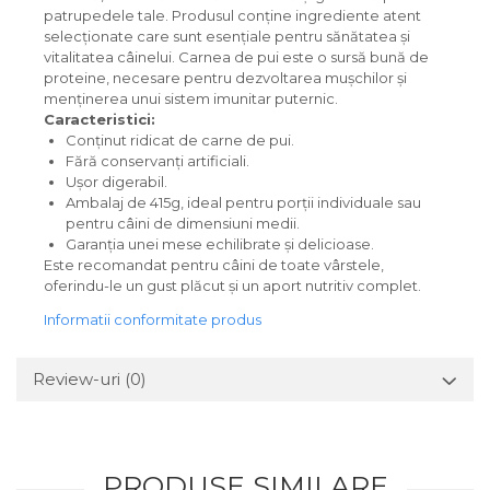
patrupedele tale. Produsul conține ingrediente atent
selecționate care sunt esențiale pentru sănătatea și
vitalitatea câinelui. Carnea de pui este o sursă bună de
proteine, necesare pentru dezvoltarea mușchilor și
menținerea unui sistem imunitar puternic.
Caracteristici:
Conținut ridicat de carne de pui.
Fără conservanți artificiali.
Ușor digerabil.
Ambalaj de 415g, ideal pentru porții individuale sau
pentru câini de dimensiuni medii.
Garanția unei mese echilibrate și delicioase.
Este recomandat pentru câini de toate vârstele,
oferindu-le un gust plăcut și un aport nutritiv complet.
Informatii conformitate produs
Review-uri
(0)
PRODUSE SIMILARE