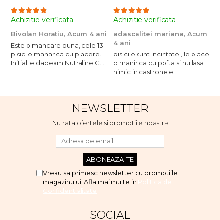
Achizitie verificata
Achizitie verificata
A
Bivolan Horatiu,
Acum 4 ani
adascalitei mariana,
Acum
a
4 ani
4
Este o mancare buna, cele 13
pisici o mananca cu placere.
pisicile sunt incintate , le place
p
Initial le dadeam Nutraline Cat
o maninca cu pofta si nu lasa
o
Indoor, dar de cand s-a
nimic in castronele.
n
scumpuit am incercat 4 paw si
concept for Live pe care o
evita, nu o mananca cu
NEWSLETTER
placere. Eu sunt multumit si
voi continua cu acest brand...
Nu rata ofertele si promotiile noastre
Vreau sa primesc newsletter cu promotiile
magazinului. Afla mai multe in
Politica de
Confidentialitate
SOCIAL