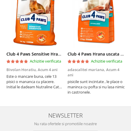
Club 4 Paws Sensitive Hrana uscata pisici adulte, 14kg
Club 4 Paws Hrana uscata pisici sterilizate, 2kg
Achizitie verificata
Achizitie verificata
Bivolan Horatiu,
Acum 4 ani
adascalitei mariana,
Acum 4
a
ani
a
Este o mancare buna, cele 13
pisici o mananca cu placere.
pisicile sunt incintate , le place o
p
Initial le dadeam Nutraline Cat
maninca cu pofta si nu lasa nimic
m
Indoor, dar de cand s-a
in castronele.
i
scumpuit am incercat 4 paw si
concept for Live pe care o evita,
nu o mananca cu placere. Eu
sunt multumit si voi continua cu
NEWSLETTER
acest brand...
Nu rata ofertele si promotiile noastre