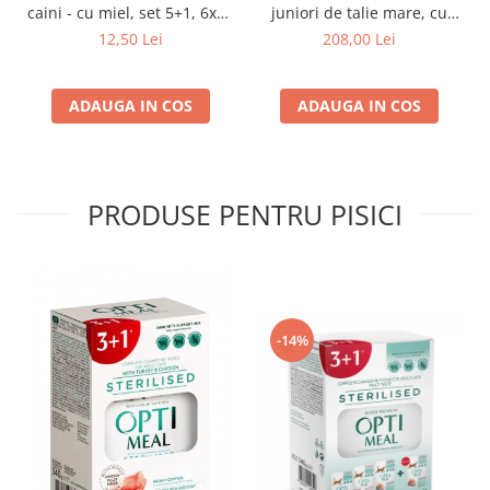
caini - cu miel, set 5+1, 6x80
juniori de talie mare, cu
g
pui, 14kg
12,50 Lei
208,00 Lei
ADAUGA IN COS
ADAUGA IN COS
PRODUSE PENTRU PISICI
-14%