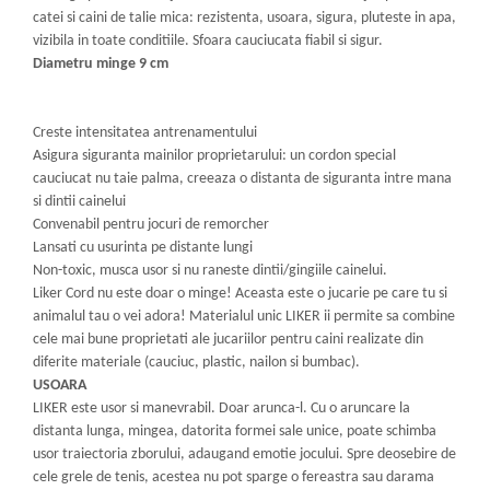
catei si caini de talie mica: rezistenta, usoara, sigura, pluteste in apa,
vizibila in toate conditiile. Sfoara cauciucata fiabil si sigur.
Diametru minge 9 cm
Creste intensitatea antrenamentului
Asigura siguranta mainilor proprietarului: un cordon special
cauciucat nu taie palma, creeaza o distanta de siguranta intre mana
si dintii cainelui
Convenabil pentru jocuri de remorcher
Lansati cu usurinta pe distante lungi
Non-toxic, musca usor si nu raneste dintii/gingiile cainelui.
Liker Cord nu este doar o minge! Aceasta este o jucarie pe care tu si
animalul tau o vei adora! Materialul unic LIKER ii permite sa combine
cele mai bune proprietati ale jucariilor pentru caini realizate din
diferite materiale (cauciuc, plastic, nailon si bumbac).
USOARA
LIKER este usor si manevrabil. Doar arunca-l. Cu o aruncare la
distanta lunga, mingea, datorita formei sale unice, poate schimba
usor traiectoria zborului, adaugand emotie jocului. Spre deosebire de
cele grele de tenis, acestea nu pot sparge o fereastra sau darama