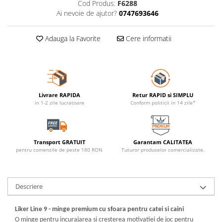
Cod Produs:
F6288
Ai nevoie de ajutor?
0747693646
Adauga la Favorite
Cere informatii
Livrare RAPIDA
Retur RAPID si SIMPLU
in 1-2 zile lucratoare
Conform politicii in 14 zile*
Transport GRATUIT
Garantam CALITATEA
pentru comenzile de peste 180 RON
Tuturor produselor comercializate.
Descriere
Liker Line 9 - minge premium cu sfoara pentru catei si caini
O minge pentru incurajarea si cresterea motivatiei de joc pentru