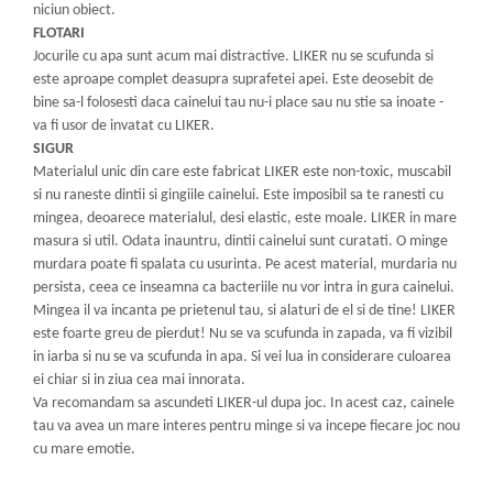
niciun obiect.
FLOTARI
Jocurile cu apa sunt acum mai distractive. LIKER nu se scufunda si
este aproape complet deasupra suprafetei apei. Este deosebit de
bine sa-l folosesti daca cainelui tau nu-i place sau nu stie sa inoate -
va fi usor de invatat cu LIKER.
SIGUR
Materialul unic din care este fabricat LIKER este non-toxic, muscabil
si nu raneste dintii si gingiile cainelui. Este imposibil sa te ranesti cu
mingea, deoarece materialul, desi elastic, este moale. LIKER in mare
masura si util. Odata inauntru, dintii cainelui sunt curatati. O minge
murdara poate fi spalata cu usurinta. Pe acest material, murdaria nu
persista, ceea ce inseamna ca bacteriile nu vor intra in gura cainelui.
Mingea il va incanta pe prietenul tau, si alaturi de el si de tine! LIKER
este foarte greu de pierdut! Nu se va scufunda in zapada, va fi vizibil
in iarba si nu se va scufunda in apa. Si vei lua in considerare culoarea
ei chiar si in ziua cea mai innorata.
Va recomandam sa ascundeti LIKER-ul dupa joc. In acest caz, cainele
tau va avea un mare interes pentru minge si va incepe fiecare joc nou
cu mare emotie.