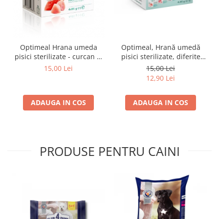
Optimeal Hrana umeda
Optimeal, Hrană umedă
pisici sterilizate - curcan si
pisici sterilizate, diferite
pui in sos, set 3+1,
arome, (3+1), 0.34kg
15,00 Lei
15,00 Lei
4*0,085kg
12,90 Lei
ADAUGA IN COS
ADAUGA IN COS
PRODUSE PENTRU CAINI