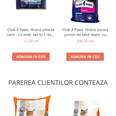
Club 4 Paws, Hrana umeda
Club 4 Paws, Hrana uscata
caini - cu miel, set 5+1, 6x80
juniori de talie mare, cu
g
pui, 14kg
12,50 Lei
208,00 Lei
ADAUGA IN COS
ADAUGA IN COS
PAREREA CLIENTILOR CONTEAZA