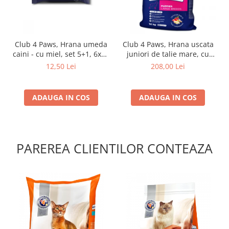
Club 4 Paws, Hrana umeda
Club 4 Paws, Hrana uscata
caini - cu miel, set 5+1, 6x80
juniori de talie mare, cu
g
pui, 14kg
12,50 Lei
208,00 Lei
ADAUGA IN COS
ADAUGA IN COS
PAREREA CLIENTILOR CONTEAZA