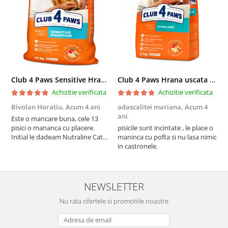
Club 4 Paws Sensitive Hrana uscata pisici adulte, 14kg
Club 4 Paws Hrana uscata pisici sterilizate, 2kg
Achizitie verificata
Achizitie verificata
Bivolan Horatiu,
Acum 4 ani
adascalitei mariana,
Acum 4
a
ani
a
Este o mancare buna, cele 13
pisici o mananca cu placere.
pisicile sunt incintate , le place o
p
Initial le dadeam Nutraline Cat
maninca cu pofta si nu lasa nimic
m
Indoor, dar de cand s-a
in castronele.
i
scumpuit am incercat 4 paw si
concept for Live pe care o evita,
nu o mananca cu placere. Eu
sunt multumit si voi continua cu
NEWSLETTER
acest brand...
Nu rata ofertele si promotiile noastre