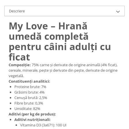
Descriere
My Love – Hrană
umedă completă
pentru câini adulți cu
ficat
Compoziție:
75% carne și derivate de origine animală (4% ficat),
cereale, minerale, pește și derivate din pește, derivate de origine
vegetală.
Constituenți analitici:
Proteine brute: 7%
Grăsimi brute: 4%
Cenușă brută: 2,5%
Fibre brute: 0,3%
Umiditate: 82%
Aditivi (per kg de produs):
Aditivi nutriționali:
Vitamina D3 (3a671): 100 UI