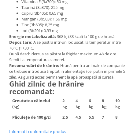
Vitamina E (3a700): 50 mg
Taurină (3a370): 255 mg
Cupru (3b405): 0,65 mg
Mangan (3b503): 1,56 mg
Zinc (3b605): 8,25 mg
Iod (3b201): 0,33 mg
Energie metabolizabilă:
368 kJ (88 kcal) la 100 g de hrană.
Depozitare:
A se păstra într-un loc uscat, la temperaturi între
+6°C și +30°C.
După deschidere, a se păstra la frigider maximum 48 de ore.
Serviți la temperatura camerei.
Recomandări de hrănire:
Hrană pentru animale de companie
ce trebuie introdusă treptat în alimentație (cel puțin în primele 5
zile). Asigurați acces permanent la apă proaspătă și curată.
Ghid zilnic de hrănire
recomandat:
Greutatea câinelui
2
4
6
8
10
(kg)
kg
kg
kg
kg
kg
Pliculețe de 100 g/zi
2,5
4,5
5,5
7
8
Informatii conformitate produs