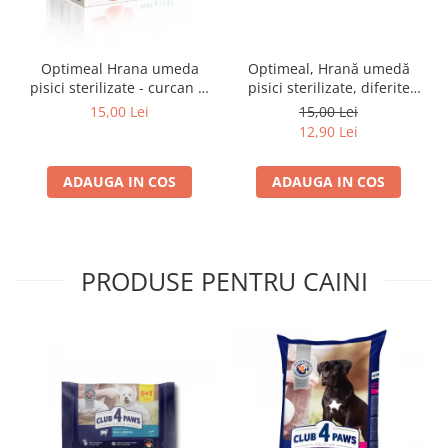
Optimeal Hrana umeda
Optimeal, Hrană umedă
pisici sterilizate - curcan si
pisici sterilizate, diferite
pui in sos, set 3+1,
arome, (3+1), 0.34kg
15,00 Lei
15,00 Lei
4*0,085kg
12,90 Lei
ADAUGA IN COS
ADAUGA IN COS
PRODUSE PENTRU CAINI