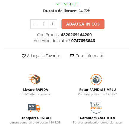
IN STOC
Durata de livrare:
24-72h
ADAUGA IN COS
Cod Produs:
4820269144200
Ai nevoie de ajutor?
0747693646
Adauga la Favorite
Cere informatii
Livrare RAPIDA
Retur RAPID si SIMPLU
in 1-2 zile lucratoare
Conform politicii in 14 zile*
Transport GRATUIT
Garantam CALITATEA
pentru comenzile de peste 180 RON
Tuturor produselor comercializate.