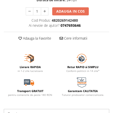
ADAUGA IN COS
Cod Produs:
4820269142480
Ai nevoie de ajutor?
0747693646
Adauga la Favorite
Cere informatii
Livrare RAPIDA
Retur RAPID si SIMPLU
in 1-2 zile lucratoare
Conform politicii in 14 zile*
Transport GRATUIT
Garantam CALITATEA
pentru comenzile de peste 180 RON
Tuturor produselor comercializate.