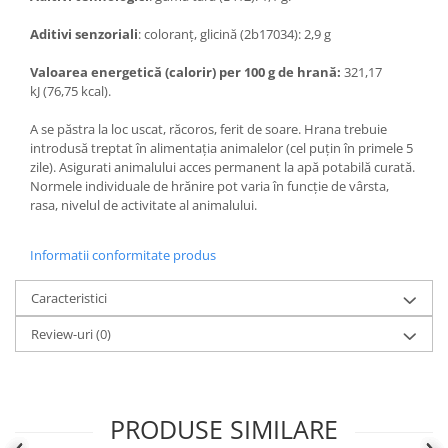
Aditivi senzoriali
: coloranț, glicină (2b17034): 2,9 g
Valoarea energetică (calorir) per 100 g de hrană:
321,17
kJ
(76,75 kcal).
A se păstra la loc uscat, răcoros, ferit de soare. Hrana trebuie
introdusă treptat în alimentația animalelor (cel puțin în primele 5
zile). Asigurati animalului acces permanent la apă potabilă curată.
Normele individuale de hrănire pot varia în funcție de vârsta,
rasa, nivelul de activitate al animalului.
Informatii conformitate produs
Caracteristici
Review-uri
(0)
PRODUSE SIMILARE