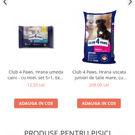
Club 4 Paws, Hrana umeda
Club 4 Paws, Hrana uscata
caini - cu miel, set 5+1, 6x80
juniori de talie mare, cu
g
pui, 14kg
12,50 Lei
208,00 Lei
ADAUGA IN COS
ADAUGA IN COS
PRODUSE PENTRU PISICI