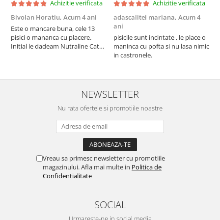
Achizitie verificata
Achizitie verificata
Bivolan Horatiu,
Acum 4 ani
adascalitei mariana,
Acum 4
a
ani
a
Este o mancare buna, cele 13
pisici o mananca cu placere.
pisicile sunt incintate , le place o
p
Initial le dadeam Nutraline Cat
maninca cu pofta si nu lasa nimic
m
Indoor, dar de cand s-a
in castronele.
i
scumpuit am incercat 4 paw si
concept for Live pe care o evita,
nu o mananca cu placere. Eu
sunt multumit si voi continua cu
NEWSLETTER
acest brand...
Nu rata ofertele si promotiile noastre
Vreau sa primesc newsletter cu promotiile
magazinului. Afla mai multe in
Politica de
Confidentialitate
SOCIAL
Urmareste-ne in social media