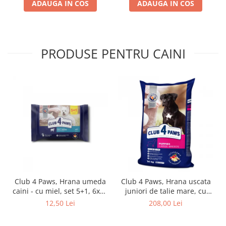
ADAUGA IN COS
ADAUGA IN COS
PRODUSE PENTRU CAINI
Club 4 Paws, Hrana umeda
Club 4 Paws, Hrana uscata
caini - cu miel, set 5+1, 6x80
juniori de talie mare, cu
g
pui, 14kg
12,50 Lei
208,00 Lei