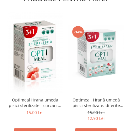
-14%
Optimeal Hrana umeda
Optimeal, Hrană umedă
pisici sterilizate - curcan si
pisici sterilizate, diferite
pui in sos, set 3+1,
arome, (3+1), 0.34kg
15,00 Lei
15,00 Lei
4*0,085kg
12,90 Lei