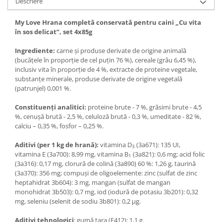
Descriere
My Love Hrana completă conservată pentru caini „Сu vita
în sos delicat”, set 4x85g
Ingrediente:
carne și produse derivate de origine animală
(bucăţele în proporţie de cel puţin 76 %), cereale (grâu 6,45 %),
inclusiv vita în proporţie de 4 %, extracte de proteine vegetale,
substanțe minerale, produse derivate de origine vegetală
(patrunjel) 0,001 %.
Constituenţi analitici:
proteine brute - 7 %, grăsimi brute - 4,5
%, cenuşă brută - 2,5 %, celuloză brută - 0,3 %, umeditate - 82 %,
calciu – 0,35 %, fosfor – 0,25 %.
Aditivi (per 1 kg de hrană):
vitamina D
(3a671): 135 UI,
3
vitamina E (3a700): 8,99 mg, vitamina B
(3a821): 0,6 mg; acid folic
1
(3a316): 0,17 mg, clorură de colină (3a890) 60 %: 1,26 g, taurină
(3a370): 356 mg; compuşi de oligoelemente: zinc (sulfat de zinc
heptahidrat 3b604): 3 mg, mangan (sulfat de mangan
monohidrat 3b503): 0,7 mg, iod (iodură de potasiu 3b201): 0,32
mg, seleniu (selenit de sodiu 3b801): 0,2 μg.
Aditivi tehnologici
: gumă tara (E412): 1,1 g.