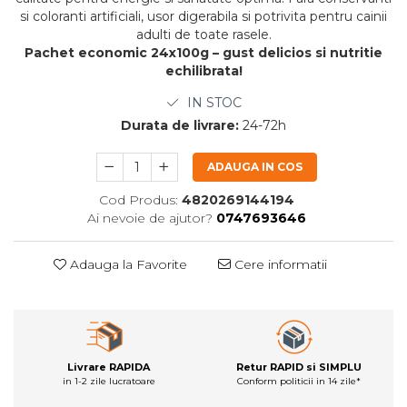
si coloranti artificiali, usor digerabila si potrivita pentru cainii
adulti de toate rasele.
Pachet economic 24x100g – gust delicios si nutritie
echilibrata!
IN STOC
Durata de livrare:
24-72h
ADAUGA IN COS
Cod Produs:
4820269144194
Ai nevoie de ajutor?
0747693646
Adauga la Favorite
Cere informatii
Livrare RAPIDA
Retur RAPID si SIMPLU
in 1-2 zile lucratoare
Conform politicii in 14 zile*