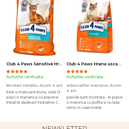
Club 4 Paws Sensitive Hrana uscata pisici adulte, 14kg
Club 4 Paws Hrana uscata pisici sterilizate, 2kg
Achizitie verificata
Achizitie verificata
A
Bivolan Horatiu,
Acum 4 ani
adascalitei mariana,
Acum
a
4 ani
4
Este o mancare buna, cele 13
pisici o mananca cu placere.
pisicile sunt incintate , le place
p
Initial le dadeam Nutraline Cat
o maninca cu pofta si nu lasa
o
Indoor, dar de cand s-a
nimic in castronele.
n
scumpuit am incercat 4 paw si
concept for Live pe care o
evita, nu o mananca cu
NEWSLETTER
placere. Eu sunt multumit si