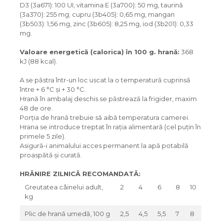
D3 (3a671): 100 UI, vitamina E (3a700): 50 mg, taurină
(3a370): 255 mg; cupru (3b405): 0,65 mg, mangan
(3b503): 1,56 mg, zinc (3b605): 8,25 mg, iod (3b201): 0,33
mg.
Valoare energetică (calorica) în 100 g. hrană:
368
kJ (88 kcal).
A se păstra într-un loc uscat la o temperatură cuprinsă
între + 6 °C și + 30 °C.
Hrană în ambalaj deschis se păstrează la frigider, maxim
48 de ore.
Porţia de hrană trebuie să aibă temperatura camerei.
Hrana se introduce treptat în rația alimentară (cel puțin în
primele 5 zile).
Asigură-i animalului acces permanent la apă potabilă
proaspătă și curată.
HRĂNIRE ZILNICĂ RECOMANDATĂ:
Greutatea câinelui adult,
2
4
6
8
10
kg
Plic de hrană umedă, 100 g
2,5
4,5
5,5
7
8