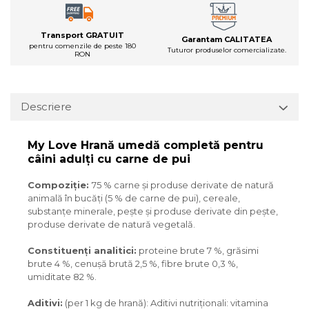
Transport GRATUIT
Garantam CALITATEA
pentru comenzile de peste 180
Tuturor produselor comercializate.
RON
Descriere
My Love Hrană umedă completă pentru
câini adulţi cu carne de pui
Compoziție:
75 % carne și produse derivate de natură
animală în bucăți (5 % de carne de pui), сereale,
substanțe minerale, pește și produse derivate din pește,
produse derivate de natură vegetală.
Constituenți analitici:
proteine brute 7 %, grăsimi
brute 4 %, cenușă brută 2,5 %, fibre brute 0,3 %,
umiditate 82 %.
Aditivi:
(per 1 kg de hrană): Aditivi nutriționali: vitamina