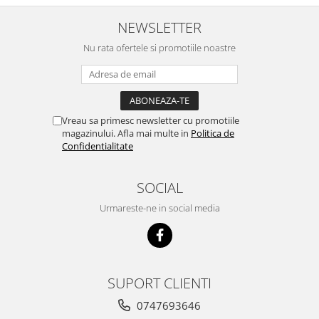
nu o mananca cu placere. Eu
sunt multumit si voi continua cu
NEWSLETTER
acest brand...
Nu rata ofertele si promotiile noastre
Vreau sa primesc newsletter cu promotiile
magazinului. Afla mai multe in
Politica de
Confidentialitate
SOCIAL
Urmareste-ne in social media
SUPORT CLIENTI
0747693646