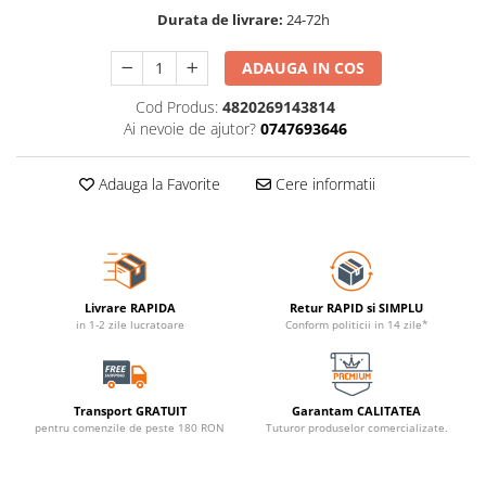
Durata de livrare:
24-72h
ADAUGA IN COS
Cod Produs:
4820269143814
Ai nevoie de ajutor?
0747693646
Adauga la Favorite
Cere informatii
Livrare RAPIDA
Retur RAPID si SIMPLU
in 1-2 zile lucratoare
Conform politicii in 14 zile*
Transport GRATUIT
Garantam CALITATEA
pentru comenzile de peste 180 RON
Tuturor produselor comercializate.