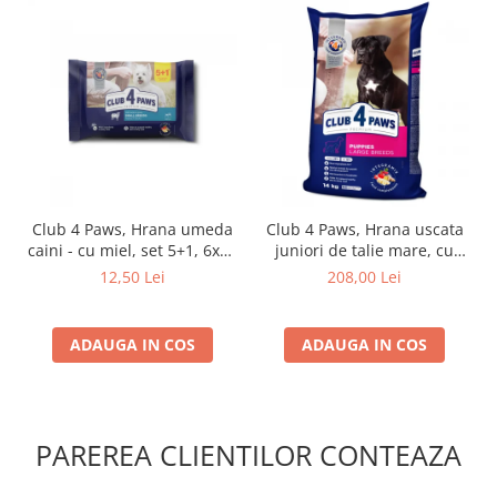
Club 4 Paws, Hrana umeda
Club 4 Paws, Hrana uscata
caini - cu miel, set 5+1, 6x80
juniori de talie mare, cu
g
pui, 14kg
12,50 Lei
208,00 Lei
ADAUGA IN COS
ADAUGA IN COS
PAREREA CLIENTILOR CONTEAZA