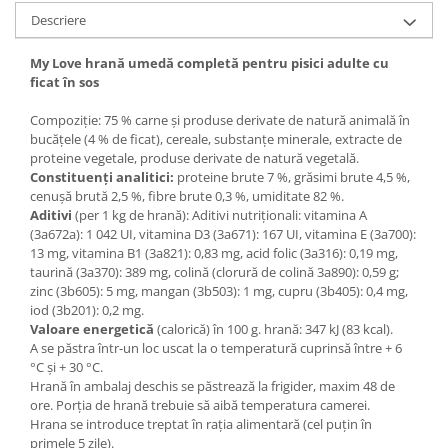
Descriere
My Love hrană umedă completă pentru pisici adulte cu
ficat în sos
Compoziție: 75 % carne și produse derivate de natură animală în
bucăţele (4 % de ficat), cereale, substanțe minerale, extracte de
proteine vegetale, produse derivate de natură vegetală.
Constituenţi analitici:
proteine brute 7 %, grăsimi brute 4,5 %,
cenuşă brută 2,5 %, fibre brute 0,3 %, umiditate 82 %.
Aditivi
(per 1 kg de hrană): Aditivi nutriționali: vitamina A
(3а672а): 1 042 UI, vitamina D3 (3а671): 167 UI, vitamina Е (3а700):
13 mg, vitamina B1 (3а821): 0,83 mg, acid folic (3а316): 0,19 mg,
taurină (3a370): 389 mg, colină (clorură de colină 3а890): 0,59 g;
zinc (3b605): 5 mg, mangan (3b503): 1 mg, cupru (3b405): 0,4 mg,
iod (3b201): 0,2 mg.
Valoare energetică
(calorică) în 100 g. hrană: 347 kJ (83 kcal).
A se păstra într-un loc uscat la o temperatură cuprinsă între + 6
°C și + 30 °C.
Hrană în ambalaj deschis se păstrează la frigider, maxim 48 de
ore. Porţia de hrană trebuie să aibă temperatura camerei.
Hrana se introduce treptat în rația alimentară (cel puțin în
primele 5 zile).