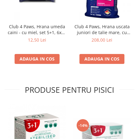
Club 4 Paws, Hrana umeda
Club 4 Paws, Hrana uscata
caini - cu miel, set 5+1, 6x80
juniori de talie mare, cu
g
pui, 14kg
12,50 Lei
208,00 Lei
ADAUGA IN COS
ADAUGA IN COS
PRODUSE PENTRU PISICI
-14%