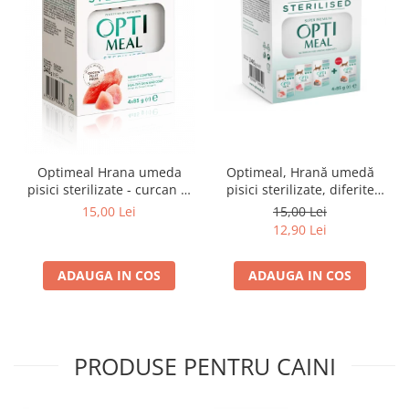
Optimeal Hrana umeda
Optimeal, Hrană umedă
pisici sterilizate - curcan si
pisici sterilizate, diferite
pui in sos, set 3+1,
arome, (3+1), 0.34kg
15,00 Lei
15,00 Lei
4*0,085kg
12,90 Lei
ADAUGA IN COS
ADAUGA IN COS
PRODUSE PENTRU CAINI