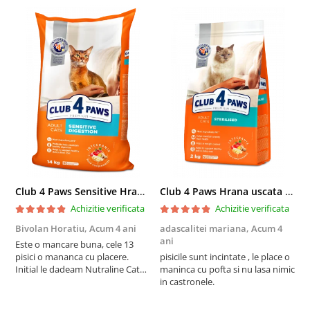
Club 4 Paws Sensitive Hrana uscata pisici adulte, 14kg
Club 4 Paws Hrana uscata pisici sterilizate, 2kg
Achizitie verificata
Achizitie verificata
Bivolan Horatiu,
Acum 4 ani
adascalitei mariana,
Acum 4
a
ani
a
Este o mancare buna, cele 13
pisici o mananca cu placere.
pisicile sunt incintate , le place o
p
Initial le dadeam Nutraline Cat
maninca cu pofta si nu lasa nimic
m
Indoor, dar de cand s-a
in castronele.
i
scumpuit am incercat 4 paw si
concept for Live pe care o evita,