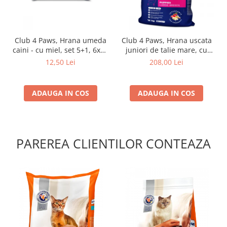
Club 4 Paws, Hrana umeda
Club 4 Paws, Hrana uscata
caini - cu miel, set 5+1, 6x80
juniori de talie mare, cu
g
pui, 14kg
12,50 Lei
208,00 Lei
ADAUGA IN COS
ADAUGA IN COS
PAREREA CLIENTILOR CONTEAZA