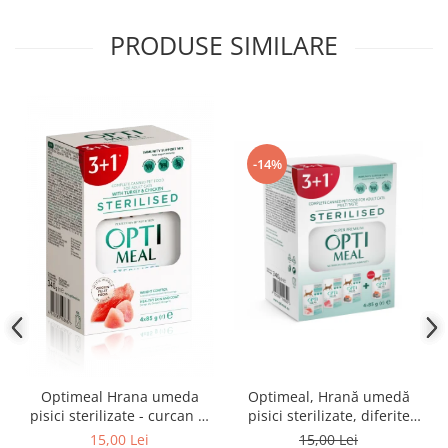
PRODUSE SIMILARE
-14%
Optimeal Hrana umeda
Optimeal, Hrană umedă
pisici sterilizate - curcan si
pisici sterilizate, diferite
pui in sos, set 3+1,
arome, (3+1), 0.34kg
15,00 Lei
15,00 Lei