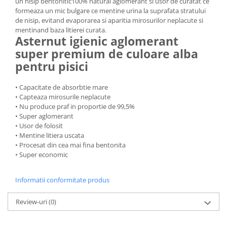
un nisip bentonitic100% natural aglomerant si usor de curatat ce
formeaza un mic bulgare ce mentine urina la suprafata stratului
de nisip, evitand evaporarea si aparitia mirosurilor neplacute si
mentinand baza litierei curata.
Asternut igienic aglomerant
super premium de culoare alba
pentru pisici
• Capacitate de absorbtie mare
• Capteaza mirosurile neplacute
• Nu produce praf in proportie de 99,5%
• Super aglomerant
• Usor de folosit
• Mentine litiera uscata
• Procesat din cea mai fina bentonita
• Super economic
Informatii conformitate produs
Review-uri
(0)