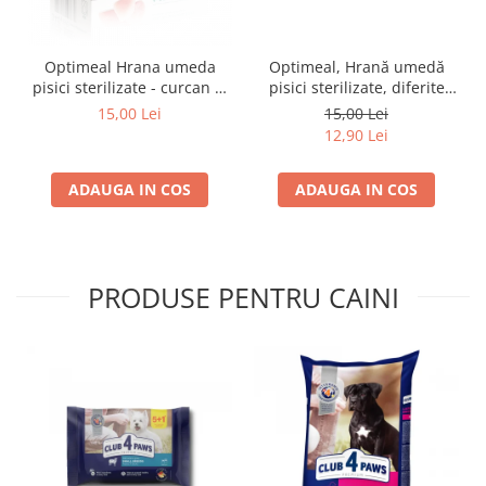
Optimeal Hrana umeda
Optimeal, Hrană umedă
pisici sterilizate - curcan si
pisici sterilizate, diferite
pui in sos, set 3+1,
arome, (3+1), 0.34kg
15,00 Lei
15,00 Lei
4*0,085kg
12,90 Lei
ADAUGA IN COS
ADAUGA IN COS
PRODUSE PENTRU CAINI