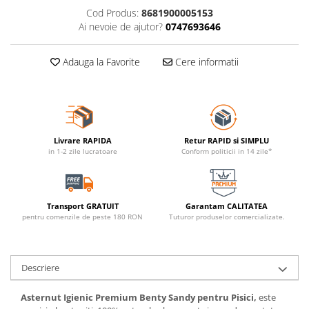
Cod Produs:
8681900005153
Ai nevoie de ajutor?
0747693646
Adauga la Favorite
Cere informatii
Livrare RAPIDA
Retur RAPID si SIMPLU
in 1-2 zile lucratoare
Conform politicii in 14 zile*
Transport GRATUIT
Garantam CALITATEA
pentru comenzile de peste 180 RON
Tuturor produselor comercializate.
Descriere
Asternut Igienic Premium Benty Sandy pentru Pisici,
este