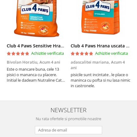
Club 4 Paws Sensitive Hrana uscata pisici adulte, 14kg
Club 4 Paws Hrana uscata pisici sterilizate, 2kg
Achizitie verificata
Achizitie verificata
Bivolan Horatiu,
Acum 4 ani
adascalitei mariana,
Acum 4
a
ani
a
Este o mancare buna, cele 13
pisici o mananca cu placere.
pisicile sunt incintate , le place o
p
Initial le dadeam Nutraline Cat
maninca cu pofta si nu lasa nimic
m
Indoor, dar de cand s-a
in castronele.
i
scumpuit am incercat 4 paw si
concept for Live pe care o evita,
nu o mananca cu placere. Eu
sunt multumit si voi continua cu
NEWSLETTER
acest brand...
Nu rata ofertele si promotiile noastre