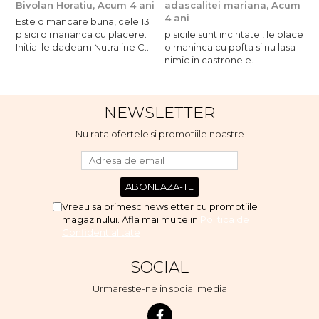
Bivolan Horatiu,
Acum 4 ani
adascalitei mariana,
Acum
a
4 ani
4
Este o mancare buna, cele 13
pisici o mananca cu placere.
pisicile sunt incintate , le place
p
Initial le dadeam Nutraline Cat
o maninca cu pofta si nu lasa
o
Indoor, dar de cand s-a
nimic in castronele.
n
scumpuit am incercat 4 paw si
concept for Live pe care o
evita, nu o mananca cu
NEWSLETTER
placere. Eu sunt multumit si
voi continua cu acest brand...
Nu rata ofertele si promotiile noastre
Vreau sa primesc newsletter cu promotiile
magazinului. Afla mai multe in
Politica de
Confidentialitate
SOCIAL
Urmareste-ne in social media