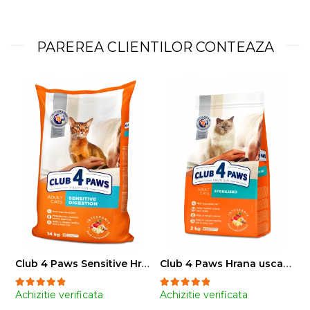
PAREREA CLIENTILOR CONTEAZA
Club 4 Paws Sensitive Hrana uscata pisici adulte, 14kg
Club 4 Paws Hrana uscata pisici sterilizate, 2kg
Achizitie verificata
Achizitie verificata
A