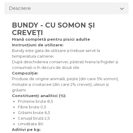
Descriere
BUNDY - CU SOMON ȘI
CREVEȚI
Hrană completă pentru pisici adulte
Instrucțiuni de utilizare:
Bundy este gata de utilizare și trebuie servit la
temperatura camerei.
După deschiderea conservei, păstrați hrana la frigider și
consumați-o în decurs de două zile.
Compoziție:
Produse de origine animală, pește (din care 5% somon),
moluște și crustacee (din care 2% creveți), uleiuri și
grăsimi.
Constituenți analitici (%):
Proteine brute 8,5
Fibre brute 0,5
Grăsimi brute 6,5
Cenușă brută 2,5
Umiditate 80
Aditivi pe kg: