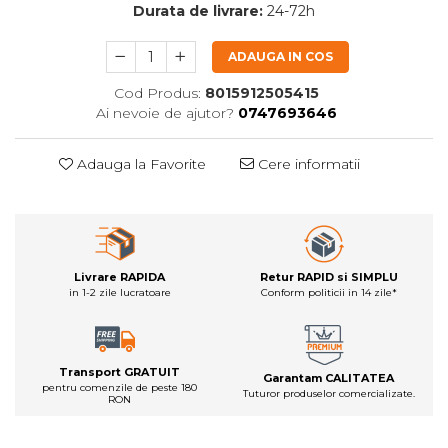
Durata de livrare:
24-72h
ADAUGA IN COS
Cod Produs:
8015912505415
Ai nevoie de ajutor?
0747693646
Adauga la Favorite
Cere informatii
Livrare RAPIDA
Retur RAPID si SIMPLU
in 1-2 zile lucratoare
Conform politicii in 14 zile*
Transport GRATUIT
Garantam CALITATEA
pentru comenzile de peste 180
Tuturor produselor comercializate.
RON