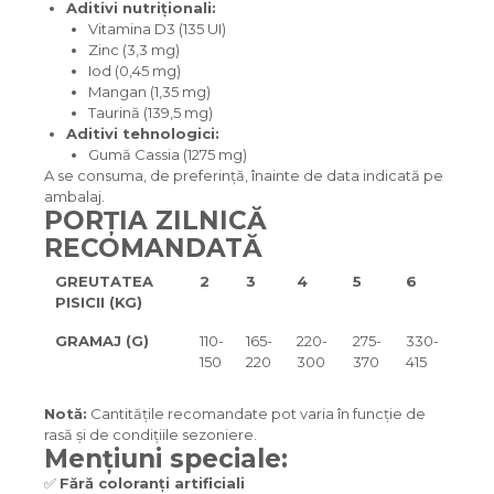
Aditivi nutriționali:
Vitamina D3 (135 UI)
Zinc (3,3 mg)
Iod (0,45 mg)
Mangan (1,35 mg)
Taurină (139,5 mg)
Aditivi tehnologici:
Gumă Cassia (1275 mg)
A se consuma, de preferință, înainte de data indicată pe
ambalaj.
PORȚIA ZILNICĂ
RECOMANDATĂ
GREUTATEA
2
3
4
5
6
PISICII (KG)
GRAMAJ (G)
110-
165-
220-
275-
330-
150
220
300
370
415
Notă:
Cantitățile recomandate pot varia în funcție de
rasă și de condițiile sezoniere.
Mențiuni speciale:
✅
Fără coloranți artificiali