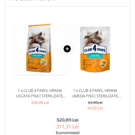
1 x CLUB 4 PAWS, HRANA
1 x CLUB 4 PAWS, HRANA
USCATA PISICI STERILIZATE,
UMEDA PISICI STERILIZATE,
CURCAN, 14KG
CURCAN, 24X85G
256,99 Lei
63,90Lei
54,32 Lei
320,89 Lei
311,31 Lei
Economisesti