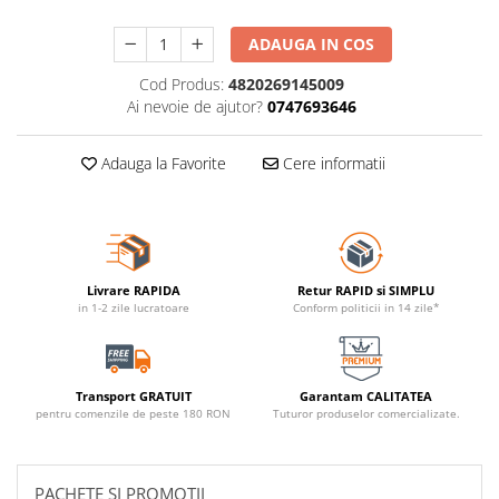
ADAUGA IN COS
Cod Produs:
4820269145009
Ai nevoie de ajutor?
0747693646
Adauga la Favorite
Cere informatii
Livrare RAPIDA
Retur RAPID si SIMPLU
in 1-2 zile lucratoare
Conform politicii in 14 zile*
Transport GRATUIT
Garantam CALITATEA
pentru comenzile de peste 180 RON
Tuturor produselor comercializate.
PACHETE SI PROMOTII