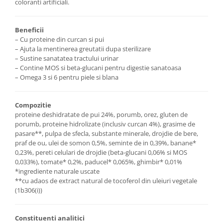
coloranti artificiali.
Beneficii
– Cu proteine din curcan si pui
– Ajuta la mentinerea greutatii dupa sterilizare
– Sustine sanatatea tractului urinar
– Contine MOS si beta-glucani pentru digestie sanatoasa
– Omega 3 si 6 pentru piele si blana
Compozitie
proteine deshidratate de pui 24%, porumb, orez, gluten de
porumb, proteine hidrolizate (inclusiv curcan 4%), grasime de
pasare**, pulpa de sfecla, substante minerale, drojdie de bere,
praf de ou, ulei de somon 0,5%, seminte de in 0,39%, banane*
0,23%, pereti celulari de drojdie (beta-glucani 0,06% si MOS
0,033%), tomate* 0,2%, paducel* 0,065%, ghimbir* 0,01%
*ingrediente naturale uscate
**cu adaos de extract natural de tocoferol din uleiuri vegetale
(1b306(i))
Constituenti analitici