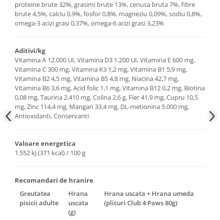
proteine brute 32%, grasimi brute 13%, cenusa bruta 7%, fibre
brute 4,5%, calciu 0,9%, fosfor 0,8%, magneziu 0,09%, sodiu 0,8%,
omega-3 acizi grasi 0,37%, omega-6 acizi grasi 3,23%
Aditivi/kg
Vitamina A 12.000 UI, Vitamina D3 1.200 UI, Vitamina E 600 mg,
Vitamina C 300 mg, Vitamina K3 1,2 mg, Vitamina B1 5,9 mg,
Vitamina B2 4,5 mg, Vitamina B5 4,8 mg, Niacina 42,7 mg,
Vitamina B6 3,6 mg, Acid folic 1,1 mg, Vitamina B12 0,2 mg, Biotina
0,08 mg, Taurina 2.410 mg, Colina 2,6 g, Fier 41,9 mg, Cupru 10,5
mg, Zinc 114,4 mg, Mangan 33,4 mg, DL-metionina 5.000 mg,
Antioxidanti, Conservanti
Valoare energetica
1.552 kJ (371 kcal) / 100 g
Recomandari de hranire
Greutatea
Hrana
Hrana uscata + Hrana umeda
pisicii adulte
uscata
(plicuri Club 4 Paws 80g)
(g)