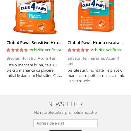
Club 4 Paws Sensitive Hrana uscata pisici adulte, 14kg
Club 4 Paws Hrana uscata pisici sterilizate, 2kg
Achizitie verificata
Achizitie verificata
Bivolan Horatiu,
Acum 4 ani
adascalitei mariana,
Acum 4
a
ani
a
Este o mancare buna, cele 13
pisici o mananca cu placere.
pisicile sunt incintate , le place o
p
Initial le dadeam Nutraline Cat
maninca cu pofta si nu lasa nimic
m
Indoor, dar de cand s-a
in castronele.
i
scumpuit am incercat 4 paw si
concept for Live pe care o evita,
nu o mananca cu placere. Eu
sunt multumit si voi continua cu
NEWSLETTER
acest brand...
Nu rata ofertele si promotiile noastre