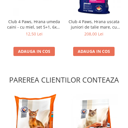
Club 4 Paws, Hrana umeda
Club 4 Paws, Hrana uscata
caini - cu miel, set 5+1, 6x80
juniori de talie mare, cu
g
pui, 14kg
12,50 Lei
208,00 Lei
ADAUGA IN COS
ADAUGA IN COS
PAREREA CLIENTILOR CONTEAZA