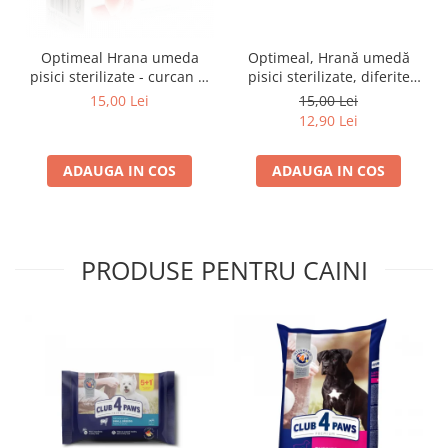
Optimeal Hrana umeda
Optimeal, Hrană umedă
pisici sterilizate - curcan si
pisici sterilizate, diferite
pui in sos, set 3+1,
arome, (3+1), 0.34kg
15,00 Lei
15,00 Lei
4*0,085kg
12,90 Lei
ADAUGA IN COS
ADAUGA IN COS
PRODUSE PENTRU CAINI