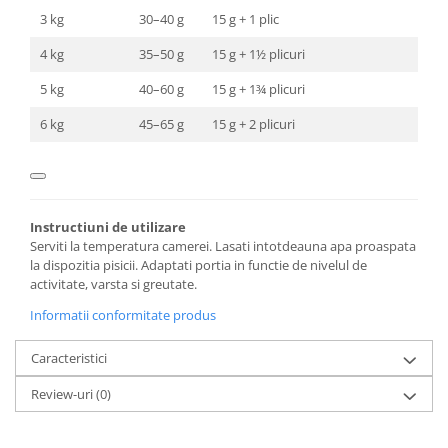
3 kg
30–40 g
15 g + 1 plic
4 kg
35–50 g
15 g + 1½ plicuri
5 kg
40–60 g
15 g + 1¾ plicuri
6 kg
45–65 g
15 g + 2 plicuri
Instructiuni de utilizare
Serviti la temperatura camerei. Lasati intotdeauna apa proaspata
la dispozitia pisicii. Adaptati portia in functie de nivelul de
activitate, varsta si greutate.
Informatii conformitate produs
Caracteristici
Review-uri
(0)