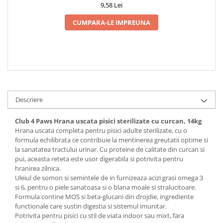
9,58 Lei
CUMPARA-LE IMPREUNA
Descriere
Club 4 Paws Hrana uscata pisici sterilizate cu curcan, 14kg
Hrana uscata completa pentru pisici adulte sterilizate, cu o
formula echilibrata ce contribuie la mentinerea greutatii optime si
la sanatatea tractului urinar. Cu proteine de calitate din curcan si
pui, aceasta reteta este usor digerabila si potrivita pentru
hranirea zilnica.
Uleiul de somon si semintele de in furnizeaza acizi grasi omega 3
si 6, pentru o piele sanatoasa si o blana moale si stralucitoare.
Formula contine MOS si beta-glucani din drojdie, ingrediente
functionale care sustin digestia si sistemul imunitar.
Potrivita pentru pisici cu stil de viata indoor sau mixt, fara