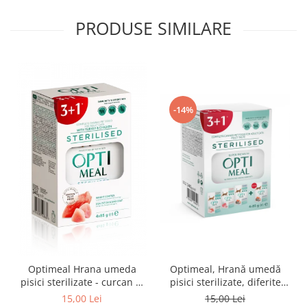
PRODUSE SIMILARE
-14%
Optimeal Hrana umeda
Optimeal, Hrană umedă
pisici sterilizate - curcan si
pisici sterilizate, diferite
pui in sos, set 3+1,
arome, (3+1), 0.34kg
15,00 Lei
15,00 Lei