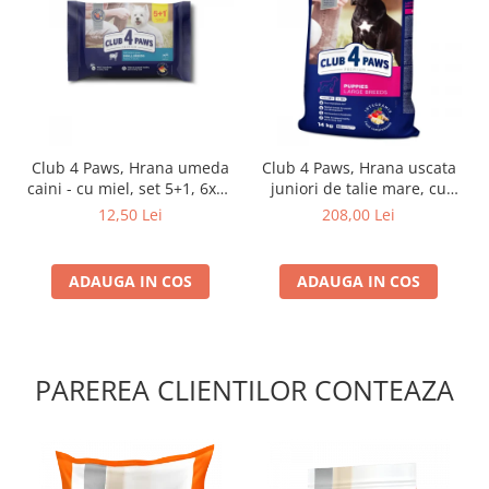
Club 4 Paws, Hrana umeda
Club 4 Paws, Hrana uscata
caini - cu miel, set 5+1, 6x80
juniori de talie mare, cu
g
pui, 14kg
12,50 Lei
208,00 Lei
ADAUGA IN COS
ADAUGA IN COS
PAREREA CLIENTILOR CONTEAZA