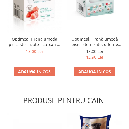
Optimeal Hrana umeda
Optimeal, Hrană umedă
pisici sterilizate - curcan si
pisici sterilizate, diferite
pui in sos, set 3+1,
arome, (3+1), 0.34kg
15,00 Lei
15,00 Lei
4*0,085kg
12,90 Lei
ADAUGA IN COS
ADAUGA IN COS
PRODUSE PENTRU CAINI