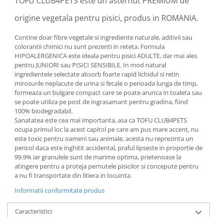
TOFU CLUB4PETS este un asternut PREMIUM de
origine vegetala pentru pisici, produs in ROMANIA.
Contine doar fibre vegetale si ingrediente naturale, aditivii sau
colorantii chimici nu sunt prezenti in reteta. Formula
HIPOALERGENICA este ideala pentru pisici ADULTE, dar mai ales
pentru JUNIORI sau PISICI SENSIBILE. In mod natural
ingredientele selectate absorb foarte rapid lichidul si retin
mirosurile neplacute de urina si fecale o perioada lunga de timp,
formeaza un bulgare compact care se poate arunca in toaleta sau
se poate utiliza pe post de ingrasamant pentru gradina, fiind
100% biodegradabil.
Sanatatea este cea mai importanta, asa ca TOFU CLUB4PETS
ocupa primul loc la acest capitol pe care am pus mare accent, nu
este toxic pentru oameni sau animale, acesta nu reprezinta un
pericol daca este inghitit accidental, praful lipseste in proportie de
99.9% iar granulele sunt de marime optima, prietenoase la
atingere pentru a proteja pernutele pisicilor si concepute pentru
a nu fi transportate din litiera in locuinta.
Informatii conformitate produs
Caracteristici