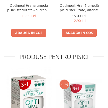
Optimeal Hrana umeda
Optimeal, Hrană umedă
pisici sterilizate - curcan si
pisici sterilizate, diferite
pui in sos, set 3+1,
arome, (3+1), 0.34kg
15,00 Lei
15,00 Lei
4*0,085kg
12,90 Lei
ADAUGA IN COS
ADAUGA IN COS
PRODUSE PENTRU PISICI
-14%