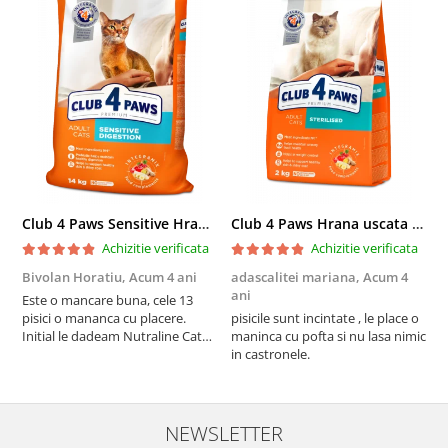
Club 4 Paws Sensitive Hrana uscata pisici adulte, 14kg
Club 4 Paws Hrana uscata pisici sterilizate, 2kg
Achizitie verificata
Achizitie verificata
Bivolan Horatiu,
Acum 4 ani
adascalitei mariana,
Acum 4
a
ani
a
Este o mancare buna, cele 13
pisici o mananca cu placere.
pisicile sunt incintate , le place o
p
Initial le dadeam Nutraline Cat
maninca cu pofta si nu lasa nimic
m
Indoor, dar de cand s-a
in castronele.
i
scumpuit am incercat 4 paw si
concept for Live pe care o evita,
nu o mananca cu placere. Eu
sunt multumit si voi continua cu
NEWSLETTER
acest brand...