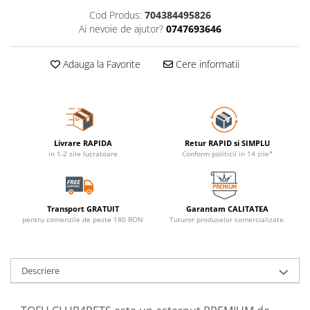
Cod Produs:
704384495826
Ai nevoie de ajutor?
0747693646
Adauga la Favorite
Cere informatii
Livrare RAPIDA
Retur RAPID si SIMPLU
in 1-2 zile lucratoare
Conform politicii in 14 zile*
Transport GRATUIT
Garantam CALITATEA
pentru comenzile de peste 180 RON
Tuturor produselor comercializate.
Descriere