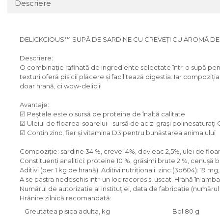
Descriere
тм
DELICKCIOUS
SUPĂ DE SARDINE CU CREVEȚI CU AROMĂ DE
Descriere:
O combinație rafinată de ingrediente selectate într-o supă pentr
texturi oferă pisicii plăcere și facilitează digestia. Iar compo
doar hrană, ci wow-deliciі!
Avantaje:
☑ Peștele este o sursă de proteine de înaltă calitate
☑ Uleiul de floarea-soarelui - sursă de acizi grași polinesaturați
☑ Conțin zinc, fier și vitamina D3 pentru bunăstarea animalului
Compoziție: sardine 34 %, crevei 4%, dovleac 2,5%, ulei de floar
Constituenți analitici: proteine 10 %, grăsimi brute 2 %, cenușă b
Aditivi (per 1 kg de hrană): Aditivi nutriţionali: zinc (3b604): 19
A se pastra nedeschis intr-un loc racoros si uscat. Hrană în amba
Numărul de autorizatie al instituției, data de fabricație (numărul 
Hrănire zilnică recomandată:
Greutatea pisica adulta, kg
Bol 80 g