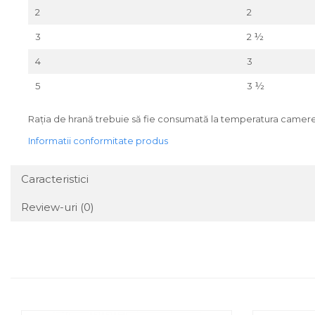
2
2
3
2 ½
4
3
5
3 ½
Rația de hrană trebuie să fie consumată la temperatura camerei
Informatii conformitate produs
Caracteristici
Review-uri
(0)