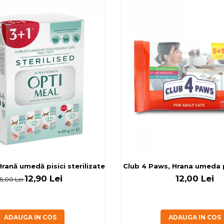
rilizate - curcan si pui in sos, set 3+1, 4*0,085kg
rană umedă pisici sterilizate, diferite arome, (3+1), 0.34kg
Club 4 Paws, Hrana umeda pi
12,90 Lei
12,00 Lei
15,00 Lei
ADAUGA IN COS
ADAUGA IN COS