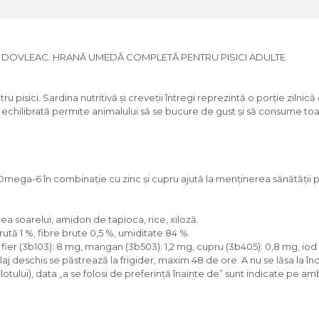
 DOVLEAC. HRANĂ UMEDĂ COMPLETĂ PENTRU PISICI ADULTE.
u pisici. Sardina nutritivă și creveții întregi reprezintă o porție zil
ziția echilibrată permite animalului să se bucure de gust și să consume
 Omega-6 în combinație cu zinc și cupru ajută la menținerea sănătății piel
ea soarelui, amidon de tapioca, rice, xiloză.
rută 1 %, fibre brute 0,5 %, umiditate 84 %.
 mg, fier (3b103): 8 mg, mangan (3b503): 1,2 mg, cupru (3b405): 0,8 mg, iod
laj deschis se păstrează la frigider, maxim 48 de ore. A nu se lăsa la î
lotului), data „a se folosi de preferință înainte de” sunt indicate pe am