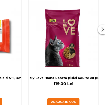
sici 5+1, set 6x80 g
My Love Hrana uscata pisici adulte cu pui, v
119,00 Lei
ADAUGA IN COS