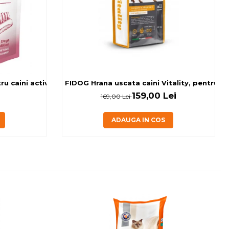
 caini activi, cu banane si miel, 0.15kg
FIDOG Hrana uscata caini Vitality, pentru cai
159,00 Lei
169,00 Lei
ADAUGA IN COS