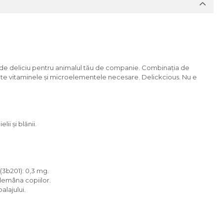
nică de deliciu pentru animalul tău de companie. Combinația de
 toate vitaminele și microelementele necesare. Delickcious. Nu e
ii și blănii.
 (3b201): 0,3 mg.
ndemâna copiilor.
balajului.