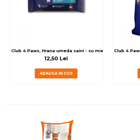
Club 4 Paws, Hrana umeda caini - cu miel, set 5+1, 6x80 
Club 4 Paws
12,50 Lei
ADAUGA IN COS