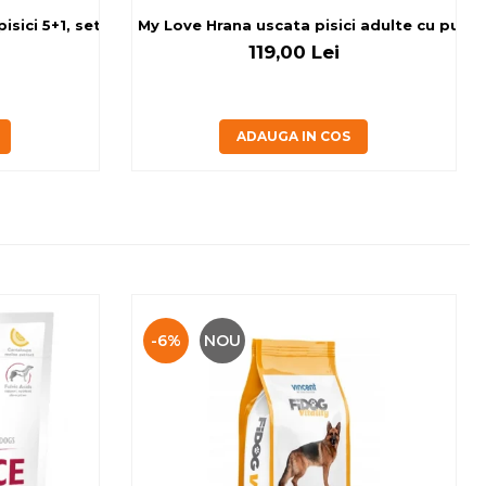
sici 5+1, set 6x80 g
My Love Hrana uscata pisici adulte cu pui, v
119,00 Lei
ADAUGA IN COS
-6%
NOU