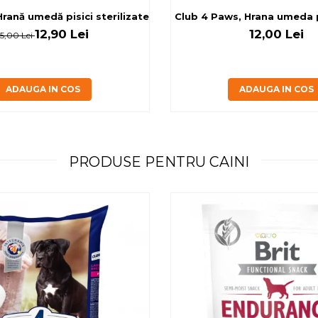
rilizate - curcan si pui in sos, set 3+1, 4*0,085kg
rană umedă pisici sterilizate, diferite arome, (3+1), 0.34kg
Club 4 Paws, Hrana umeda pi
12,90 Lei
12,00 Lei
15,00 Lei
ADAUGA IN COS
ADAUGA IN COS
PRODUSE PENTRU CAINI