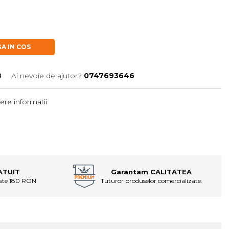
A IN COS
8
Ai nevoie de ajutor?
0747693646
ere informatii
ATUIT
Garantam CALITATEA
este 180 RON
Tuturor produselor comercializate.