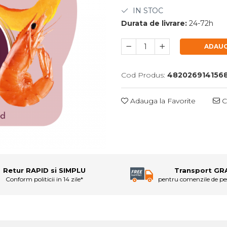
IN STOC
Durata de livrare:
24-72h
ADAUG
Cod Produs:
482026914156
Adauga la Favorite
C
Retur RAPID si SIMPLU
Transport GR
Conform politicii in 14 zile*
pentru comenzile de p