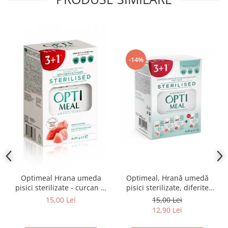
-14%
Optimeal Hrana umeda
Optimeal, Hrană umedă
pisici sterilizate - curcan si
pisici sterilizate, diferite
pui in sos, set 3+1,
arome, (3+1), 0.34kg
15,00 Lei
15,00 Lei
4*0,085kg
12,90 Lei