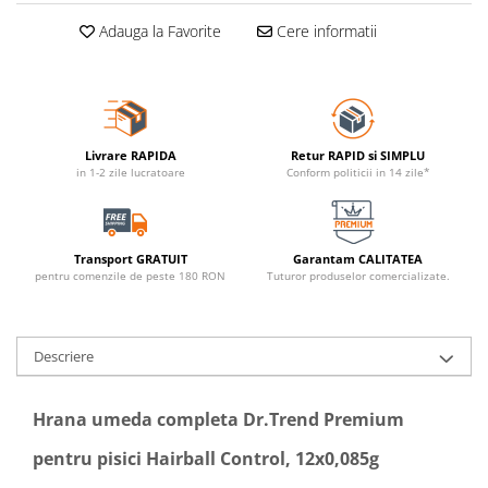
Adauga la Favorite
Cere informatii
Livrare RAPIDA
Retur RAPID si SIMPLU
in 1-2 zile lucratoare
Conform politicii in 14 zile*
Transport GRATUIT
Garantam CALITATEA
pentru comenzile de peste 180 RON
Tuturor produselor comercializate.
Descriere
Hrana umeda completa Dr.Trend Premium
pentru pisici Hairball Control, 12x0,085g