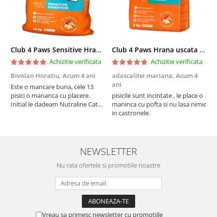
Club 4 Paws Sensitive Hrana uscata pisici adulte, 14kg
Club 4 Paws Hrana uscata pisici sterilizate, 2kg
Achizitie verificata
Achizitie verificata
Bivolan Horatiu,
Acum 4 ani
adascalitei mariana,
Acum 4
a
ani
a
Este o mancare buna, cele 13
pisici o mananca cu placere.
pisicile sunt incintate , le place o
p
Initial le dadeam Nutraline Cat
maninca cu pofta si nu lasa nimic
m
Indoor, dar de cand s-a
in castronele.
i
scumpuit am incercat 4 paw si
concept for Live pe care o evita,
nu o mananca cu placere. Eu
sunt multumit si voi continua cu
NEWSLETTER
acest brand...
Nu rata ofertele si promotiile noastre
Vreau sa primesc newsletter cu promotiile