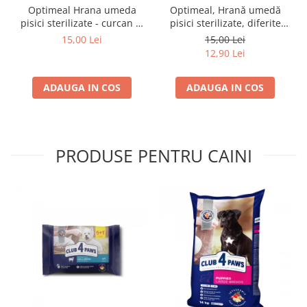
Optimeal Hrana umeda
Optimeal, Hrană umedă
pisici sterilizate - curcan si
pisici sterilizate, diferite
pui in sos, set 3+1,
arome, (3+1), 0.34kg
15,00 Lei
15,00 Lei
4*0,085kg
12,90 Lei
ADAUGA IN COS
ADAUGA IN COS
PRODUSE PENTRU CAINI