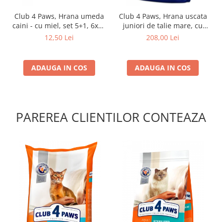
Club 4 Paws, Hrana umeda
Club 4 Paws, Hrana uscata
caini - cu miel, set 5+1, 6x80
juniori de talie mare, cu
g
pui, 14kg
12,50 Lei
208,00 Lei
ADAUGA IN COS
ADAUGA IN COS
PAREREA CLIENTILOR CONTEAZA