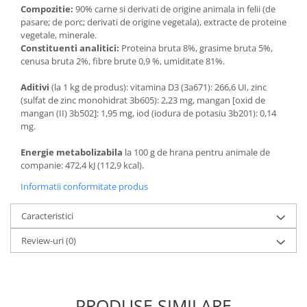
Compozitie:
90% carne si derivati de origine animala in felii (de
pasare; de porc; derivati de origine vegetala), extracte de proteine
vegetale, minerale.
Constituenti analitici:
Proteina bruta 8%, grasime bruta 5%,
cenusa bruta 2%, fibre brute 0,9 %, umiditate 81%.
Aditivi
(la 1 kg de produs): vitamina D3 (3a671): 266,6 UI, zinc
(sulfat de zinc monohidrat 3b605): 2,23 mg, mangan [oxid de
mangan (II) 3b502]: 1,95 mg, iod (iodura de potasiu 3b201): 0,14
mg.
Energie metabolizabila
la 100 g de hrana pentru animale de
companie: 472,4 kJ (112,9 kcal).
Informatii conformitate produs
Caracteristici
Review-uri
(0)
PRODUSE SIMILARE