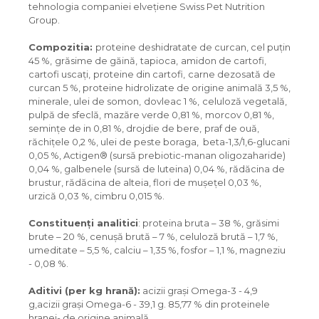
tehnologia companiei elvețiene Swiss Pet Nutrition
Group.
Compozitia
:
proteine deshidratate de curcan, cel puţin
45 %,
grăsime de găină,
tapioca,
amidon de cartofi,
cartofi uscaţi,
proteine din cartofi,
carne dezosată de
curcan 5 %, proteine hidrolizate de origine animală 3,5 %,
minerale, ulei de somon,
dovleac 1 %,
celuloză vegetală,
pulpă de sfeclă,
mazăre verde 0,81 %,
morcov 0,81 %,
seminţe de in 0,81 %, drojdie de bere,
praf de ouă,
răchiţele 0,2 %, ulei de peste boraga, beta-1,3/1,6-glucani
0,05 %, Actigen® (sursă prebiotic-manan oligozaharide)
0,04 %, galbenele (sursă de luteina) 0,04 %, rădăcina de
brustur, rădăcina de alteia, flori de muşeţel 0,03 %,
urzică 0,03 %, cimbru 0,015 %.
Constituenţi analitici
: proteina bruta – 38 %, grăsimi
brute – 20 %, cenuşă brută – 7 %, celuloză brută – 1,7 %,
umeditate – 5,5 %, calciu – 1,35 %, fosfor – 1,1 %, magneziu
- 0,08 %.
Aditivi (
per
kg
hran
ă
)
:
acizii graşi Omega-3 - 4,9
g,acizii grași Omega-6 - 39,1 g. 85,77 % din proteinele
hranei- de origine animală.