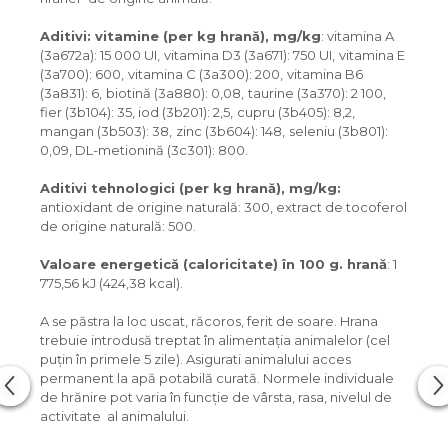
Aditivi
:
vitamine
(
per
kg
hran
ă),
mg
/
kg
: vitamina A
(3a672a): 15 000 UI,
vitamina D3 (3a671): 750 UI,
vitamina E
(3a700): 600,
vitamina C (3a300): 200,
vitamina B6
(3a831): 6,
biotină (3a880): 0,08,
taurine (3a370): 2 100,
fier (3b104): 35, iod (3b201): 2,5,
cupru (3b405): 8,2,
mangan (3b503): 38,
zinc (3b604): 148,
seleniu (3b801):
0,09, DL-metionină (3с301): 800.
Aditivi tehnologici
(
per
kg
hran
ă)
, mg/kg:
antioxidant de origine naturală: 300, extract de tocoferol
de origine naturală: 500.
Valoare energetică (caloricitate) în 100 g. hrană
: 1
775,56 kJ (424,38 kcal).
A se păstra la loc uscat, răcoros, ferit de soare. Hrana
trebuie introdusă treptat în alimentația animalelor (cel
puțin în primele 5 zile). Asigurati animalului acces
permanent la apă potabilă curată. Normele individuale
de hrănire pot varia în funcție de vârsta, rasa, nivelul de
activitate al animalului.