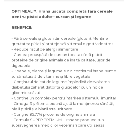
OPTIMEAL™. Hrană uscată completă fără cereale
pentru pisici adulte– curcan şi legume
BENEFICII:
- Fără cereale și gluten din cereale (gluten). Menține
greutatea pisicii și protejează sistemul digestiv de stres
- Reduce riscul de alergii alimentare
- Carnea proaspătă de curcan tocata oferă pisicii
proteine ​​de origine animala de înaltă calitate, ușor de
digerabile
- Boabele, plante și legumele din continutul hranei sunt o
sursă naturală de vitamine și fibre vegetale
- Conținutul ridicat de legume împiedică dezvoltarea
diabetului zaharat datorită glucidelor cu un indice
glicemic scăzut
- Conține un complex pentru întărirea sistemului imunitar
- Omega-3 și 6, zinc, biotină ajută la menținerea sănătății
pielii pisicii și a blanii strălucitoare
- Conține 85,77% proteine ​​de origine animala
- Formula SUPER PREMIUM. Hrana se produce sub
supravegherea medicilor veterinari care utilizează