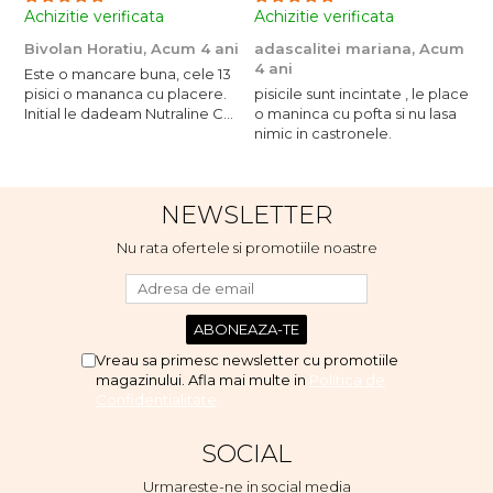
Achizitie verificata
Achizitie verificata
A
Bivolan Horatiu,
Acum 4 ani
adascalitei mariana,
Acum
a
4 ani
4
Este o mancare buna, cele 13
pisici o mananca cu placere.
pisicile sunt incintate , le place
p
Initial le dadeam Nutraline Cat
o maninca cu pofta si nu lasa
o
Indoor, dar de cand s-a
nimic in castronele.
n
scumpuit am incercat 4 paw si
concept for Live pe care o
evita, nu o mananca cu
NEWSLETTER
placere. Eu sunt multumit si
voi continua cu acest brand...
Nu rata ofertele si promotiile noastre
Vreau sa primesc newsletter cu promotiile
magazinului. Afla mai multe in
Politica de
Confidentialitate
SOCIAL
Urmareste-ne in social media