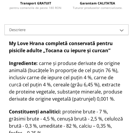
Transport GRATUIT
Garantam CALITATEA
pentru comenzile de peste 180 RON
Tuturor produselor comercializate.
Descriere
My Love Hrana completă conservată pentru
pisicile adulte „Tocana cu iepure şi curcan”
Ingrediente:
carne și produse derivate de origine
animală (bucăţele în proporţie de cel puţin 76 %),
inclusiv carne de iepure cel puţin 4 %, carne de
curcă cel puţin 4 %, cereale (grâu 6,45 %), extracte
de proteine vegetale, substanțe minerale, produse
derivate de origine vegetală (patrunjel) 0,001 %.
Constituenţi analitici:
proteine brute - 7 %,
grăsimi brute - 4,5 %, cenuşă brută - 2,5 %, celuloză
brută - 0,3 %, umeditate - 82 %, calciu – 0,35 %,
fosfor – 0,25 %.