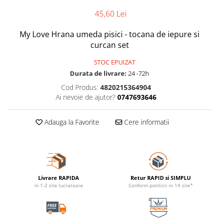
45,60 Lei
My Love Hrana umeda pisici - tocana de iepure si
curcan set
STOC EPUIZAT
Durata de livrare:
24 -72h
Cod Produs:
4820215364904
Ai nevoie de ajutor?
0747693646
Adauga la Favorite
Cere informatii
Livrare RAPIDA
Retur RAPID si SIMPLU
in 1-2 zile lucratoare
Conform politicii in 14 zile*