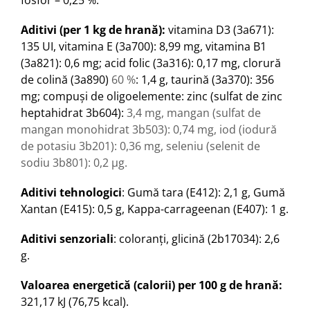
Aditivi (per 1 kg de hrană):
vitamina D3 (3a671):
135 UI, vitamina E (3a700): 8,99 mg, vitamina B1
(3a821): 0,6 mg; acid folic (3a316): 0,17 mg, clorură
de colină (3a890)
60 %
: 1,4 g, taurină (3a370): 356
mg; compuşi de oligoelemente: zinc (sulfat de zinc
heptahidrat 3b604):
3,4 mg, mangan (sulfat de
mangan monohidrat 3b503): 0,74 mg, iod (iodură
de potasiu 3b201): 0,36 mg, seleniu (selenit de
sodiu 3b801): 0,2 μg.
Aditivi tehnologici
: Gumă tara (E412): 2,1 g, Gumă
Xantan (E415): 0,5 g, Kappa-carrageenan (E407): 1 g.
Aditivi senzoriali
: coloranți, glicină (2b17034): 2,6
g.
Valoarea energetică (calorii) per 100 g de hrană:
321,17 kJ
(76,75 kcal).