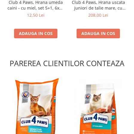
Club 4 Paws, Hrana umeda
Club 4 Paws, Hrana uscata
caini - cu miel, set 5+1, 6x80
juniori de talie mare, cu
g
pui, 14kg
12,50 Lei
208,00 Lei
ADAUGA IN COS
ADAUGA IN COS
PAREREA CLIENTILOR CONTEAZA