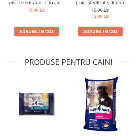
pisici sterilizate - curcan si
pisici sterilizate, diferite
pui in sos, set 3+1,
arome, (3+1), 0.34kg
15,00 Lei
15,00 Lei
4*0,085kg
12,90 Lei
ADAUGA IN COS
ADAUGA IN COS
PRODUSE PENTRU CAINI