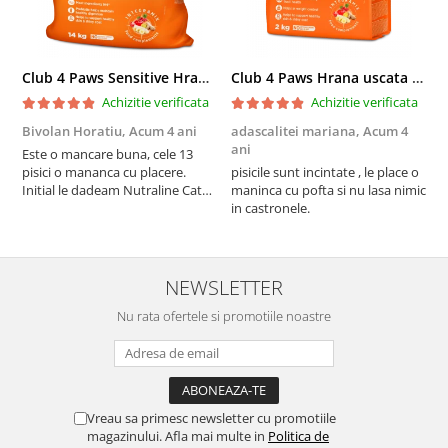
Club 4 Paws Sensitive Hrana uscata pisici adulte, 14kg
Club 4 Paws Hrana uscata pisici sterilizate, 2kg
Achizitie verificata
Achizitie verificata
Bivolan Horatiu,
Acum 4 ani
adascalitei mariana,
Acum 4
a
ani
a
Este o mancare buna, cele 13
pisici o mananca cu placere.
pisicile sunt incintate , le place o
p
Initial le dadeam Nutraline Cat
maninca cu pofta si nu lasa nimic
m
Indoor, dar de cand s-a
in castronele.
i
scumpuit am incercat 4 paw si
concept for Live pe care o evita,
nu o mananca cu placere. Eu
sunt multumit si voi continua cu
NEWSLETTER
acest brand...
Nu rata ofertele si promotiile noastre
Vreau sa primesc newsletter cu promotiile
magazinului. Afla mai multe in
Politica de