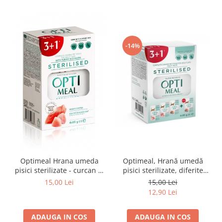
-14%
Optimeal Hrana umeda
Optimeal, Hrană umedă
pisici sterilizate - curcan si
pisici sterilizate, diferite
pui in sos, set 3+1,
arome, (3+1), 0.34kg
15,00 Lei
15,00 Lei
4*0,085kg
12,90 Lei
ADAUGA IN COS
ADAUGA IN COS