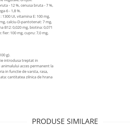
uta - 12 %, cenusa bruta - 7 %,
ega-6 - 1,8 %.
: 1300 UI, vitamina E: 100 mg,
5 mg, calciu-D-pantotenat: 7 mg,
ina B12: 0,020 mg, biotina: 0,071
fier: 100 mg, cupru: 7,0 mg,
100 g).
uie introdusa treptat in
ati animalului acces permanent la
a in functie de varsta, rasa,
ata: cantitatea zilnica de hrana
PRODUSE SIMILARE