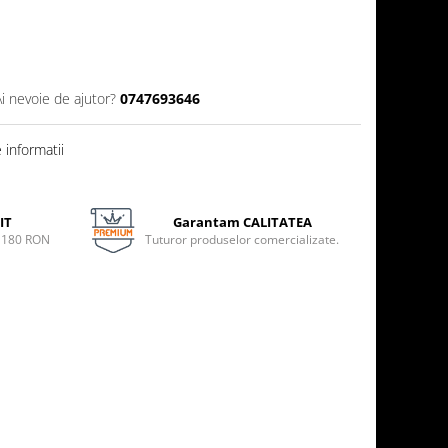
Ai nevoie de ajutor?
0747693646
informatii
IT
Garantam CALITATEA
e 180 RON
Tuturor produselor comercializate.