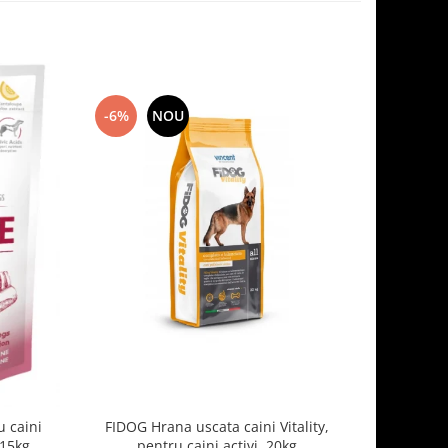
-6%
NOU
-7%
 caini
FIDOG Hrana uscata caini Vitality,
FIDOG, 
.15kg
pentru caini activi, 20kg