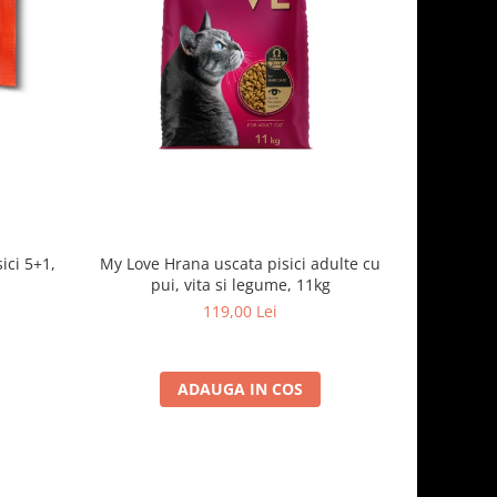
ici 5+1,
My Love Hrana uscata pisici adulte cu
Optimeal H
pui, vita si legume, 11kg
- curcan
119,00 Lei
ADAUGA IN COS