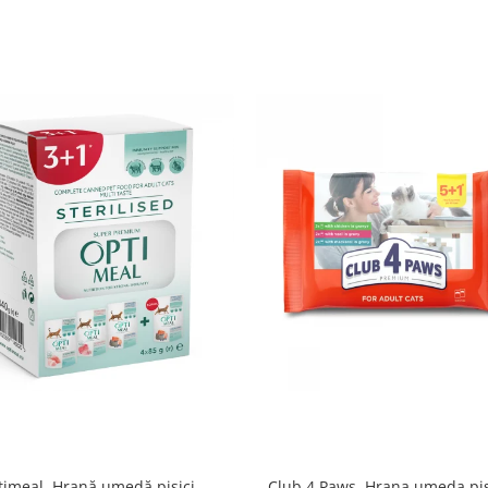
imeal, Hrană umedă pisici
Club 4 Paws, Hrana umeda pis