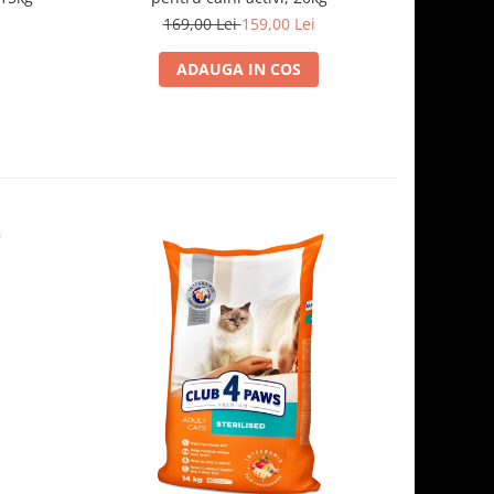
169,00 Lei
159,00 Lei
1
ADAUGA IN COS