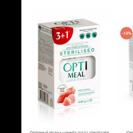
-14%
Optimeal Hrana umeda pisici sterilizate
Opt