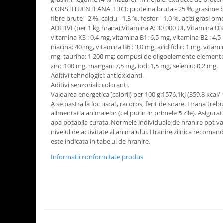
CONSTITUENTI ANALITICI: proteina bruta - 25 %, grasime br
fibre brute - 2 %, calciu - 1,3 %, fosfor - 1,0 %, acizi grasi om
ADITIVI (per 1 kg hrana):Vitamina A: 30 000 UI, Vitamina D3 
vitamina K3 : 0,4 mg, vitamina B1: 6,5 mg, vitamina B2 : 4,
niacina: 40 mg, vitamina B6 : 3,0 mg, acid folic: 1 mg, vitam
mg, taurina: 1 200 mg; compusi de oligoelemente elemente: 
zinc:100 mg, mangan: 7,5 mg, iod: 1,5 mg, seleniu: 0,2 mg.
Aditivi tehnologici: antioxidanti.
Aditivi senzoriali: coloranti.
Valoarea energetica (calorii) per 100 g:1576,1kJ (359,8 kcal/ 
A se pastra la loc uscat, racoros, ferit de soare. Hrana treb
alimentatia animalelor (cel putin in primele 5 zile). Asigur
apa potabila curata. Normele individuale de hranire pot vari
nivelul de activitate al animalului. Hranire zilnica recomand
este indicata in tabelul de hranire.
Informatii conformitate produs