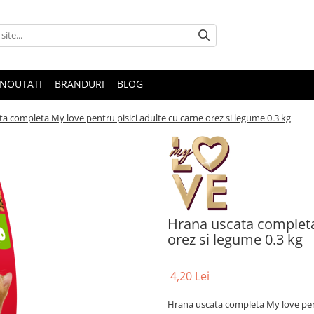
NOUTATI
BRANDURI
BLOG
a completa My love pentru pisici adulte cu carne orez si legume 0.3 kg
Hrana uscata completa 
orez si legume 0.3 kg
4,20 Lei
Hrana uscata completa My love pent