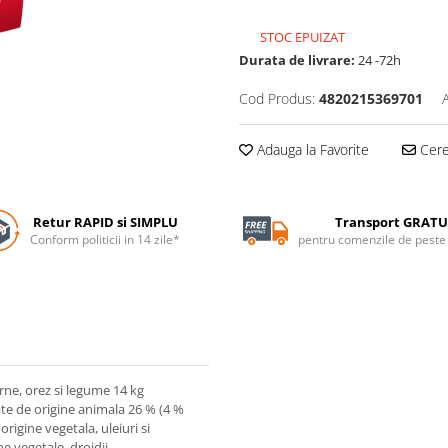
STOC EPUIZAT
Durata de livrare:
24 -72h
Cod Produs:
4820215369701
Adauga la Favorite
Cere 
Retur RAPID si SIMPLU
Transport GRATU
Conform politicii in 14 zile*
pentru comenzile de pest
rne, orez si legume 14 kg
te de origine animala 26 % (4 %
origine vegetala, uleiuri si
e vegetale, drojdii.