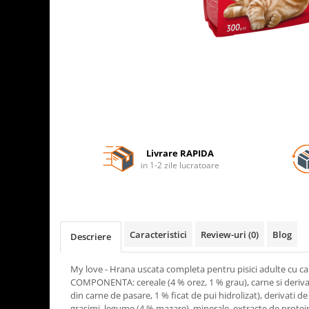
Livrare RAPIDA
in 1-2 zile lucratoare
Caracteristici
Review-uri
(0)
Blog
Descriere
My love - Hrana uscata completa pentru pisici adulte cu ca
COMPONENTA: cereale (4 % orez, 1 % grau), carne si deriva
din carne de pasare, 1 % ficat de pui hidrolizat), derivati de 
grasimi, legume (4 % mazare), minerale, extracte de protein