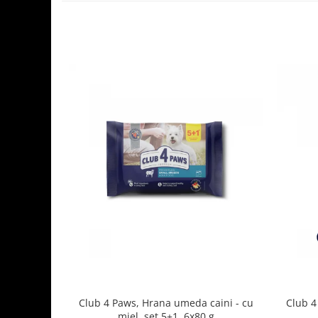
Club 4 Paws, Hrana umeda caini - cu
Club 4
miel, set 5+1, 6x80 g