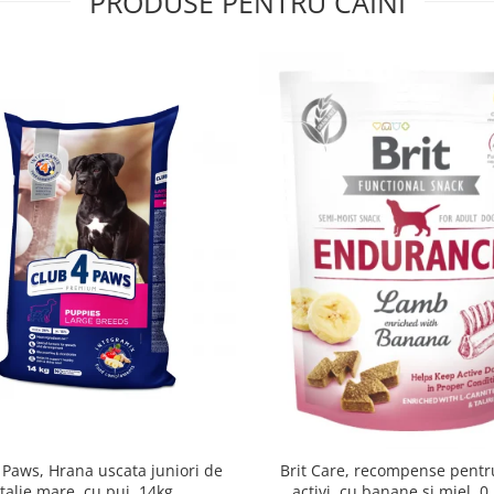
PRODUSE PENTRU CAINI
 Paws, Hrana uscata juniori de
Brit Care, recompense pentru
talie mare, cu pui, 14kg
activi, cu banane si miel, 0