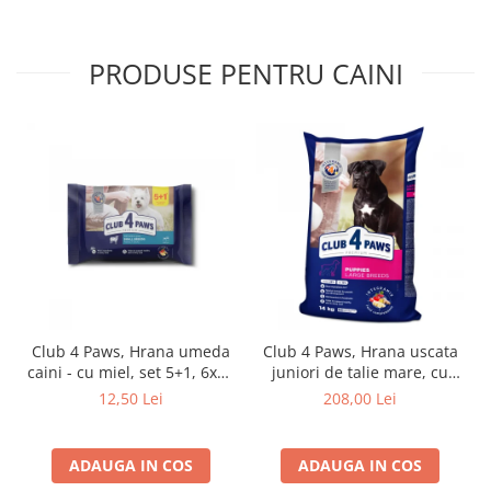
PRODUSE PENTRU CAINI
Club 4 Paws, Hrana umeda
Club 4 Paws, Hrana uscata
caini - cu miel, set 5+1, 6x80
juniori de talie mare, cu
g
pui, 14kg
12,50 Lei
208,00 Lei
ADAUGA IN COS
ADAUGA IN COS