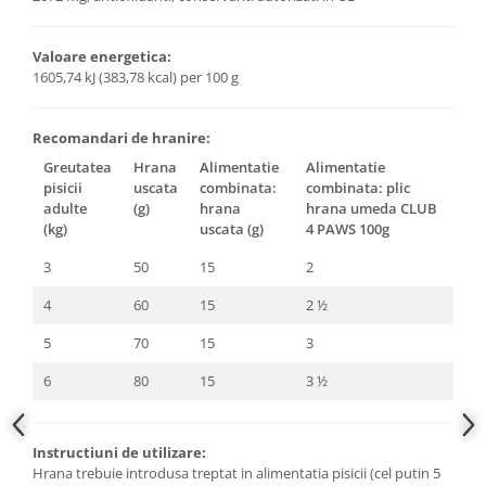
Valoare energetica:
1605,74 kJ (383,78 kcal) per 100 g
Recomandari de hranire:
Greutatea
Hrana
Alimentatie
Alimentatie
pisicii
uscata
combinata:
combinata: plic
adulte
(g)
hrana
hrana umeda CLUB
(kg)
uscata (g)
4 PAWS 100g
3
50
15
2
4
60
15
2 ½
5
70
15
3
6
80
15
3 ½
Instructiuni de utilizare:
Hrana trebuie introdusa treptat in alimentatia pisicii (cel putin 5