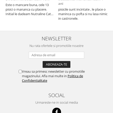
ani
a
Este o mancare buna, cele 13
pisici o mananca cu placere.
pisicile sunt incintate , le place o
p
Initial le dadeam Nutraline Cat
maninca cu pofta si nu lasa nimic
m
Indoor, dar de cand s-a
in castronele.
i
scumpuit am incercat 4 paw si
concept for Live pe care o evita,
nu o mananca cu placere. Eu
sunt multumit si voi continua cu
NEWSLETTER
acest brand...
Nu rata ofertele si promotiile noastre
Vreau sa primesc newsletter cu promotiile
magazinului. Afla mai multe in
Politica de
Confidentialitate
SOCIAL
Urmareste-ne in social media