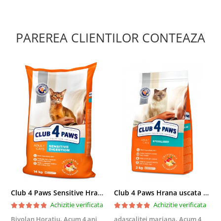
PAREREA CLIENTILOR CONTEAZA
Club 4 Paws Sensitive Hrana uscata pisici adulte, 14kg
Club 4 Paws Hrana uscata pisici sterilizate, 2kg
Achizitie verificata
Achizitie verificata
Bivolan Horatiu,
Acum 4 ani
adascalitei mariana,
Acum 4
a