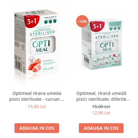
-14%
Optimeal Hrana umeda
Optimeal, Hrană umedă
pisici sterilizate - curcan si
pisici sterilizate, diferite
pui in sos, set 3+1,
arome, (3+1), 0.34kg
15,00 Lei
15,00 Lei
4*0,085kg
12,90 Lei
ADAUGA IN COS
ADAUGA IN COS