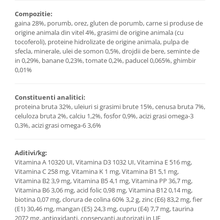
Compozitie:
gaina 28%, porumb, orez, gluten de porumb, carne si produse de
origine animala din vitel 4%, grasimi de origine animala (cu
tocoferoli), proteine hidrolizate de origine animala, pulpa de
sfecla, minerale, ulei de somon 0,5%, drojdii de bere, seminte de
in 0,29%, banane 0,23%, tomate 0,2%, paducel 0,065%, ghimbir
0,01%
Constituenti analitici:
proteina bruta 32%, uleiuri si grasimi brute 15%, cenusa bruta 7%,
celuloza bruta 2%, calciu 1,2%, fosfor 0,9%, acizi grasi omega-3
0,3%, acizi grasi omega-6 3,6%
Aditivi/kg:
Vitamina A 10320 UI, Vitamina D3 1032 UI, Vitamina E 516 mg,
Vitamina C 258 mg, Vitamina K 1 mg, Vitamina B1 5,1 mg,
Vitamina B2 3,9 mg, Vitamina B5 4,1 mg, Vitamina PP 36,7 mg,
Vitamina B6 3,06 mg, acid folic 0,98 mg, Vitamina B12 0,14 mg,
biotina 0,07 mg, clorura de colina 60% 3,2 g, zinc (E6) 83,2 mg, fier
(E1) 30,46 mg, mangan (E5) 24,3 mg, cupru (E4) 7,7 mg, taurina
2072 mg, antioxidanti, conservanti autorizati in UE