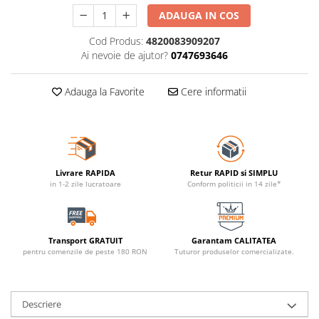
ADAUGA IN COS
Cod Produs:
4820083909207
Ai nevoie de ajutor?
0747693646
Adauga la Favorite
Cere informatii
Livrare RAPIDA
Retur RAPID si SIMPLU
in 1-2 zile lucratoare
Conform politicii in 14 zile*
Transport GRATUIT
Garantam CALITATEA
pentru comenzile de peste 180 RON
Tuturor produselor comercializate.
Descriere