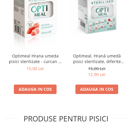
Optimeal Hrana umeda
Optimeal, Hrană umedă
pisici sterilizate - curcan si
pisici sterilizate, diferite
pui in sos, set 3+1,
arome, (3+1), 0.34kg
15,00 Lei
15,00 Lei
4*0,085kg
12,90 Lei
ADAUGA IN COS
ADAUGA IN COS
PRODUSE PENTRU PISICI