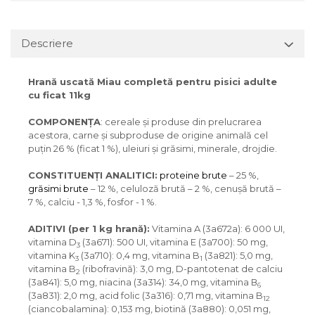
Descriere
Hrană uscată Miau completă pentru pisici adulte
cu ficat 11kg
COMPONENŢA
: cereale și produse din prelucrarea
acestora, carne şi subproduse de origine animală cel
puţin 26 % (ficat 1 %), uleiuri și grăsimi, minerale, drojdie.
CONSTITUENȚI ANALITICI:
proteine brute
– 25 %,
grăsimi brute
– 12 %, celuloză brută – 2 %, cenuşă brută –
7 %, calciu - 1,3 %, fosfor - 1 %.
ADITIVI (per 1 kg hrană):
Vitamina A (3a672a): 6 000 UI,
vitamina D
(3a671): 500 UI, vitamina E (3a700): 50 mg,
3
vitamina K
(3a710): 0,4 mg, vitamina B
(3a821): 5,0 mg,
3
1
vitamina B
(ribofravină): 3,0 mg, D-pantotenat de calciu
2
(3a841): 5,0 mg, niacina (3a314): 34,0 mg, vitamina В
6
(3a831): 2,0 mg, acid folic (3a316): 0,71 mg, vitamina B
12
(ciancobalamina): 0,153 mg, biotină (3a880): 0,051 mg,