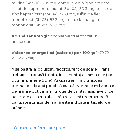
taurină (3a370): 1205 mg; compuşi de oligoelemente:
sulfat de cupru pentahidrat
(3b405)
: 30,3 mg, sulfat de
zinc heptahidrat (3b604)
: 373,1 mg, sulfat de fier
monohidrat (3b103): 82,3 mg, sulfat de mangan
monohidrat (3b503
)
: 76,4 mg.
Aditivi tehnologici:
conservanti autorizati in UE,
antioxidanţi.
Valoarea
energetică (calorie) per 100 g
:
1479,72
kJ (354 kcal).
A se păstra la loc uscat, răcoros, ferit de soare. Hrana
trebuie introdusă treptat în alimentația animalelor (cel
puțin în primele 5 zile). Asigurati animalului acces
permanent la apă potabilă curată. Normele individuale
de hrănire pot varia în funcție de vârsta, rasa, nivelul de
activitate al animalului. Hrănire zilnică recomandată:
cantitatea zilnică de hrană este indicată în tabelul de
hrănire.
Informatii conformitate produs