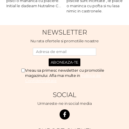
pisici o mananca cu placere.
pisicile sunt incintate , le place
p
Initial le dadeam Nutraline Cat
o maninca cu pofta si nu lasa
o
Indoor, dar de cand s-a
nimic in castronele.
n
scumpuit am incercat 4 paw si
concept for Live pe care o
evita, nu o mananca cu
NEWSLETTER
placere. Eu sunt multumit si
voi continua cu acest brand...
Nu rata ofertele si promotiile noastre
Vreau sa primesc newsletter cu promotiile
magazinului. Afla mai multe in
Politica de
Confidentialitate
SOCIAL
Urmareste-ne in social media