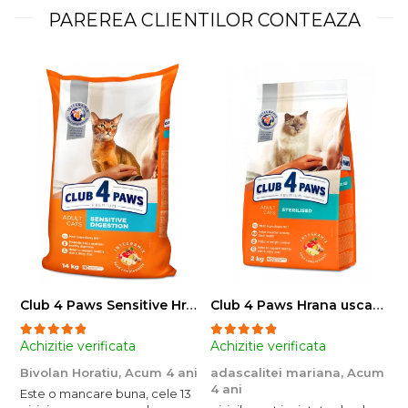
PAREREA CLIENTILOR CONTEAZA
Club 4 Paws Sensitive Hrana uscata pisici adulte, 14kg
Club 4 Paws Hrana uscata pisici sterilizate, 2kg
Achizitie verificata
Achizitie verificata
A
Bivolan Horatiu,
Acum 4 ani
adascalitei mariana,
Acum
a
4 ani
4
Este o mancare buna, cele 13