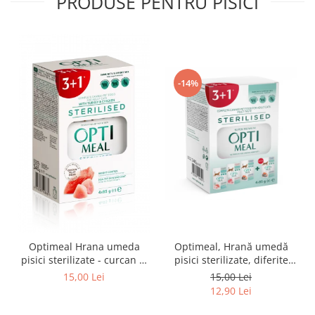
PRODUSE PENTRU PISICI
-14%
Optimeal Hrana umeda
Optimeal, Hrană umedă
pisici sterilizate - curcan si
pisici sterilizate, diferite
pui in sos, set 3+1,
arome, (3+1), 0.34kg
15,00 Lei
15,00 Lei
4*0,085kg
12,90 Lei