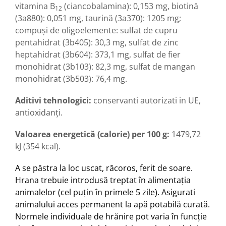
vitamina B
(ciancobalamina): 0,153 mg, biotină
12
(3a880): 0,051 mg, taurină (3a370): 1205 mg;
compuşi de oligoelemente:
sulfat de cupru
pentahidrat
(3b405)
: 30,3 mg, sulfat de
zinc
heptahidrat (3b604)
: 373,1 mg, sulfat de fier
monohidrat (3b103): 82,3 mg, sulfat de mangan
monohidrat (3b503
)
: 76,4 mg.
Aditivi tehnologici:
conservanti autorizati in UE,
antioxidanţi
.
Valoarea
energetică (calorie) per 100 g:
1479,72
kJ (354 kcal).
A se păstra la loc uscat, răcoros, ferit de soare.
Hrana trebuie introdusă treptat în alimentația
animalelor (cel puțin în primele 5 zile). Asigurati
animalului acces permanent la apă potabilă curată.
Normele individuale de hrănire pot varia în funcție