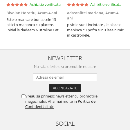
Achizitie verificata
Achizitie verificata
Bivolan Horatiu,
Acum 4 ani
adascalitei mariana,
Acum 4
a
ani
a
Este o mancare buna, cele 13
pisici o mananca cu placere.
pisicile sunt incintate , le place o
p
Initial le dadeam Nutraline Cat
maninca cu pofta si nu lasa nimic
m
Indoor, dar de cand s-a
in castronele.
i
scumpuit am incercat 4 paw si
concept for Live pe care o evita,
nu o mananca cu placere. Eu
sunt multumit si voi continua cu
NEWSLETTER
acest brand...
Nu rata ofertele si promotiile noastre
Vreau sa primesc newsletter cu promotiile
magazinului. Afla mai multe in
Politica de
Confidentialitate
SOCIAL