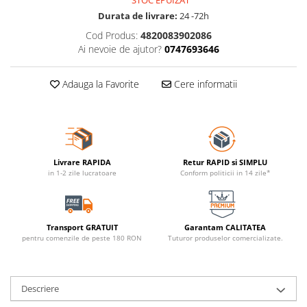
STOC EPUIZAT
Durata de livrare:
24 -72h
Cod Produs:
4820083902086
Ai nevoie de ajutor?
0747693646
Adauga la Favorite
Cere informatii
Livrare RAPIDA
Retur RAPID si SIMPLU
in 1-2 zile lucratoare
Conform politicii in 14 zile*
Transport GRATUIT
Garantam CALITATEA
pentru comenzile de peste 180 RON
Tuturor produselor comercializate.
Descriere