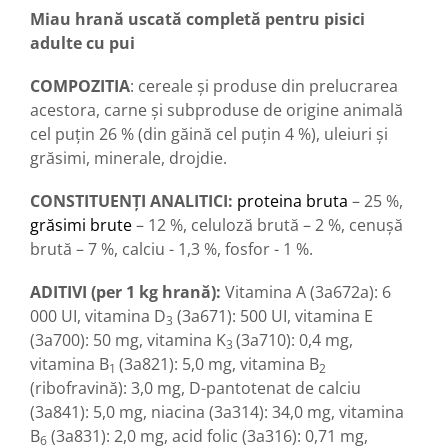
Miau hrană uscată completă pentru pisici
adulte cu pui
COMPOZITIA
: cereale și produse din prelucrarea
acestora, carne şi subproduse de origine animală
cel puţin 26 % (din găină cel puţin 4 %), uleiuri și
grăsimi, minerale, drojdie.
CONSTITUENȚI ANALITICI:
proteina bruta
– 25 %,
grăsimi brute
– 12 %, celuloză brută – 2 %, cenuşă
brută – 7 %, calciu - 1,3 %, fosfor - 1 %.
ADITIVI (per 1 kg hrană)
:
Vitamina A (3a672a): 6
000 UI, vitamina D
(3a671): 500 UI, vitamina E
3
(3a700): 50 mg, vitamina K
(3a710): 0,4 mg,
3
vitamina B
(3a821): 5,0 mg, vitamina B
1
2
(ribofravină): 3,0 mg, D-pantotenat de calciu
(3a841): 5,0 mg,
niacina
(3a314): 34,0 mg, vitamina
В
(3a831): 2,0 mg, acid folic (3a316): 0,71 mg,
6