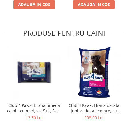
ADAUGA IN COS
ADAUGA IN COS
PRODUSE PENTRU CAINI
Club 4 Paws, Hrana umeda
Club 4 Paws, Hrana uscata
caini - cu miel, set 5+1, 6x80
juniori de talie mare, cu
g
pui, 14kg
12,50 Lei
208,00 Lei