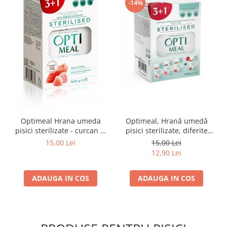
-14%
Optimeal Hrana umeda
Optimeal, Hrană umedă
pisici sterilizate - curcan si
pisici sterilizate, diferite
pui in sos, set 3+1,
arome, (3+1), 0.34kg
15,00 Lei
15,00 Lei
4*0,085kg
12,90 Lei
ADAUGA IN COS
ADAUGA IN COS