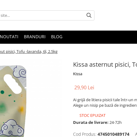
NOUTATI
BRANDURI
BLOG
ut pisici, Tofu -lavanda, 6l, 2.5kg
Kissa asternut pisici, T
Kissa
29,90 Lei
Ai grijă de litiera pisicii tale într
Alege un nisip pe bază de ingrediente
STOC EPUIZAT
Durata de livrare:
24-72h
Cod Produs:
4745010489174