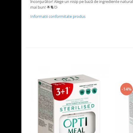
înconjurător! Alege un nisip pe bază de ingrediente naturale ș
mai bun! 🌟🐈😽
Informatii conformitate produs
-14%