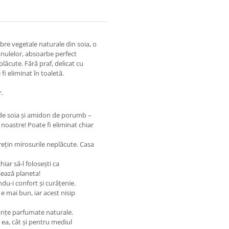
bre vegetale naturale din soia, o
anulelor, absoarbe perfect
lăcute. Fără praf, delicat cu
 fi eliminat în toaletă.
.
e de soia și amidon de porumb –
 noastre! Poate fi eliminat chiar
rețin mirosurile neplăcute. Casa
iar să-l folosești ca
jează planeta!
indu-i confort și curățenie.
 e mai bun, iar acest nisip
tanțe parfumate naturale.
u ea, cât și pentru mediul