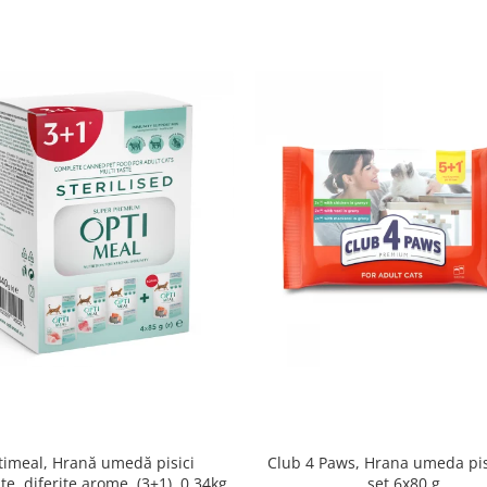
imeal, Hrană umedă pisici
Club 4 Paws, Hrana umeda pis
ate, diferite arome, (3+1), 0.34kg
set 6x80 g