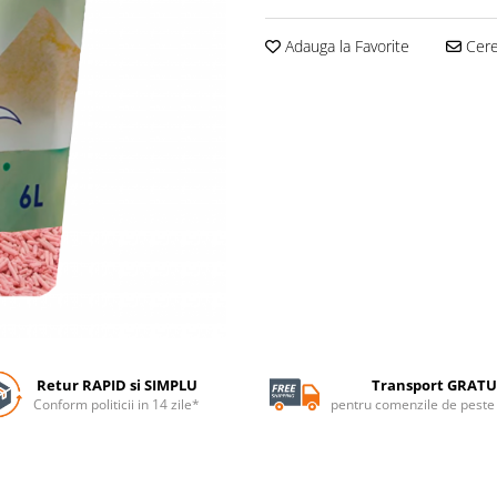
Adauga la Favorite
Cere 
Retur RAPID si SIMPLU
Transport GRATU
Conform politicii in 14 zile*
pentru comenzile de pest