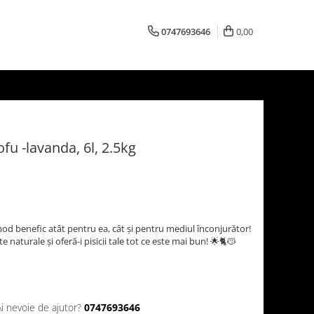
0747693646
0,00
ofu -lavanda, 6l, 2.5kg
-un mod benefic atât pentru ea, cât și pentru mediul înconjurător!
 naturale și oferă-i pisicii tale tot ce este mai bun! 🌟🐈😽
Ai nevoie de ajutor?
0747693646