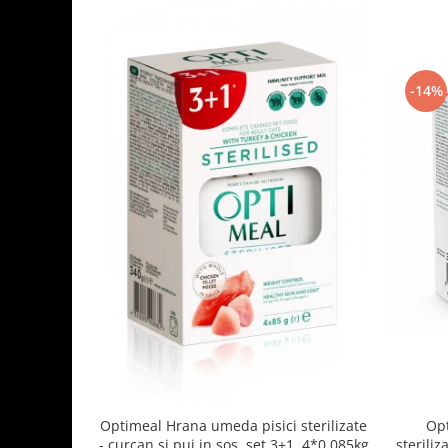
-14%
Optimeal Hrana umeda pisici sterilizate
Opt
- curcan si pui in sos, set 3+1, 4*0,085kg
steriliz