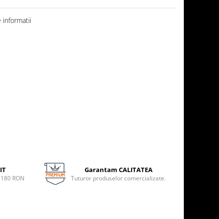
informatii
IT
Garantam CALITATEA
e 180 RON
Tuturor produselor comercializate.