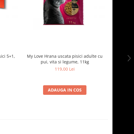
ici 5+1,
My Love Hrana uscata pisici adulte cu
Optimeal H
pui, vita si legume, 11kg
- curcan
119,00 Lei
ADAUGA IN COS