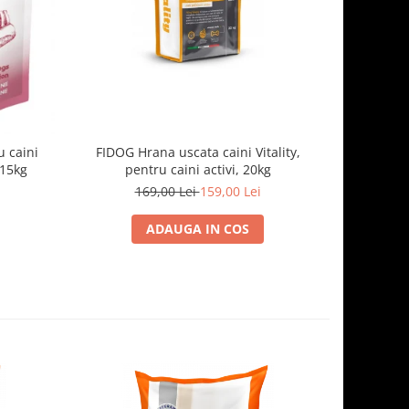
 caini
FIDOG Hrana uscata caini Vitality,
FIDOG, 
.15kg
pentru caini activi, 20kg
169,00 Lei
159,00 Lei
1
ADAUGA IN COS