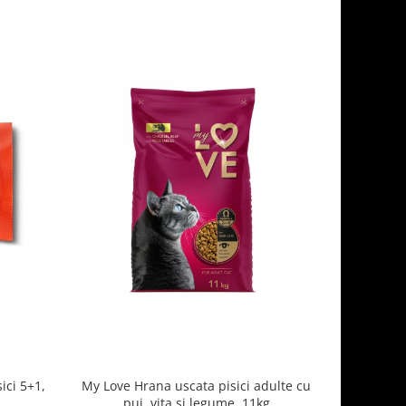
ici 5+1,
My Love Hrana uscata pisici adulte cu
Optimeal H
pui, vita si legume, 11kg
- curcan