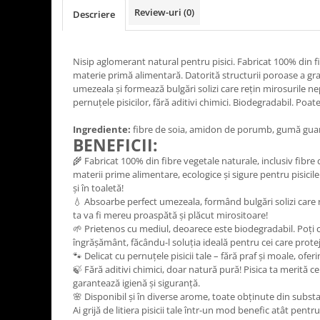
Review-uri
(0)
Descriere
Nisip aglomerant natural pentru pisici. Fabricat 100% din fi
materie primă alimentară. Datorită structurii poroase a gr
umezeala și formează bulgări solizi care rețin mirosurile nep
pernuțele pisicilor, fără aditivi chimici. Biodegradabil. Poate
Ingrediente:
fibre de soia, amidon de porumb, gumă guar
BENEFICII:
🌾 Fabricat 100% din fibre vegetale naturale, inclusiv fibr
materii prime alimentare, ecologice și sigure pentru pisicile
și în toaletă!
💧 Absoarbe perfect umezeala, formând bulgări solizi care 
ta va fi mereu proaspătă și plăcut mirositoare!
🌱 Prietenos cu mediul, deoarece este biodegradabil. Poți ch
îngrășământ, făcându-l soluția ideală pentru cei care prote
🐾 Delicat cu pernuțele pisicii tale – fără praf și moale, ofer
🍃 Fără aditivi chimici, doar natură pură! Pisica ta merită ce
garantează igienă și siguranță.
🌸 Disponibil și în diverse arome, toate obținute din subs
Ai grijă de litiera pisicii tale într-un mod benefic atât pentr