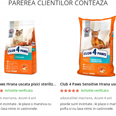
PAREREA CLIENTILOR CONTEAZA
Club 4 Paws Hrana uscata pisici sterilizate, 2kg
Achizitie verificata
Achizitie verificata
ei mariana,
Acum 4 ani
adascalitei mariana,
Acum 4 ani
nt incintate , le place o maninca cu
pisicile sunt incintate , le place o ma
u lasa nimic in castronele.
pofta si nu lasa nimic in castronele.