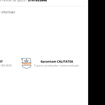
Ai nevoie de ajutor?
0747693646
informatii
IT
Garantam CALITATEA
e 180 RON
Tuturor produselor comercializate.