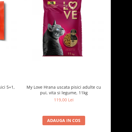
ici 5+1,
My Love Hrana uscata pisici adulte cu
Optimeal H
pui, vita si legume, 11kg
- curcan
119,00 Lei
ADAUGA IN COS