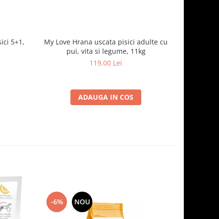
ici 5+1,
My Love Hrana uscata pisici adulte cu
Optimeal H
pui, vita si legume, 11kg
- curcan
119,00 Lei
ADAUGA IN COS
-6%
NOU