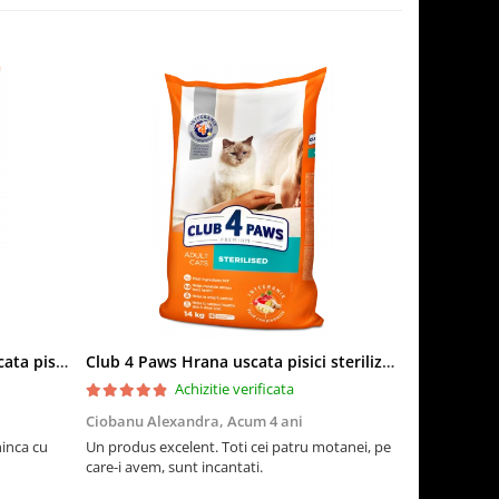
Club 4 Paws Sensitive Hrana uscata pisici adulte, 14kg
Club 4 Paws Hrana uscata pisici sterilizate, 14kg
Achizitie verificata
Ciobanu Alexandra,
Acum 4 ani
Adriana M,
ninca cu
Un produs excelent. Toti cei patru motanei, pe
Pisicile sunt
care-i avem, sunt incantati.