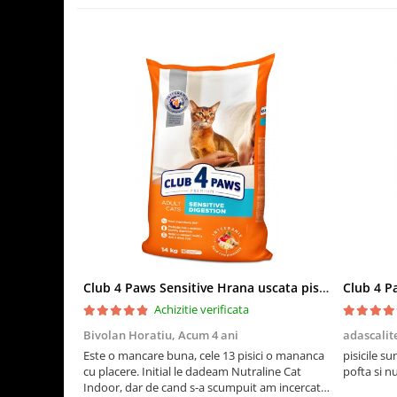
Club 4 Paws Sensitive Hrana uscata pisici adulte, 14kg
Achizitie verificata
Bivolan Horatiu,
Acum 4 ani
adascalit
Este o mancare buna, cele 13 pisici o mananca
pisicile su
cu placere. Initial le dadeam Nutraline Cat
pofta si n
Indoor, dar de cand s-a scumpuit am incercat 4