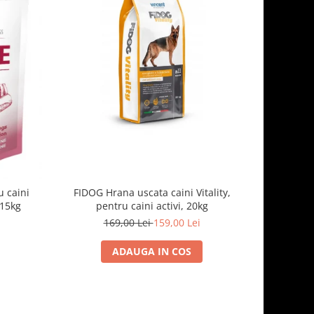
-7%
 caini
FIDOG Hrana uscata caini Vitality,
FIDOG, 
.15kg
pentru caini activi, 20kg
169,00 Lei
159,00 Lei
1
ADAUGA IN COS