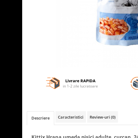
Livrare RAPIDA
in 1-2 zile lucratoare
Caracteristici
Review-uri
(0)
Descriere
Kittix Hrana umeda pisici adulte, curcan, 2