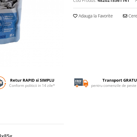
Cod Produs:
4820215361141
Adauga la Favorite
Cere 
Retur RAPID si SIMPLU
Transport GRATU
Conform politicii in 14 zile*
pentru comenzile de pest
4x85g