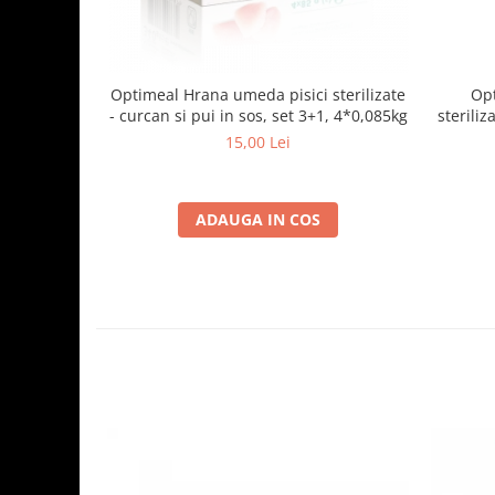
Optimeal Hrana umeda pisici sterilizate
Opt
- curcan si pui in sos, set 3+1, 4*0,085kg
steriliz
15,00 Lei
ADAUGA IN COS