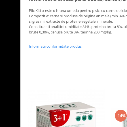
Plic Kittix este o hrana umeda pentru pisici cu carne delici
Compozitie: carne si produse de origine animala (min. 4% ca
si grasimi, extracte de proteine vegetale, minerale.
Constituenti analitici: umiditate 81%, proteina bruta 8%, ule
brute 0,30%, cenusa bruta 3%, taurina 200 mg/kg.
Informatii conformitate produs
-14%