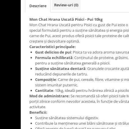
Review-uri
(0)
Descriere
Mon Chat Hrana Uscată Pisici - Pui 10kg
Mon Chat Hrana Uscată pentru Pisici cu gust de Pui este o 
special formulată pentru a susține sănătatea și energia pisi
carne de Pui, acest produs oferă pisicii tale proteine de ca
creștere și dezvoltare optimă.
Caracteristici principale:
Gust delicios de pui
: Pisica ta va adora aroma savuroas
Formula echilibrată
: Conținutul de proteine, grăsimi,
pentru a susține sănătatea generală a pisicii.
Susține sănătatea dentară
: Granulele crocante ajută 
reducând depunerile de tartru.
Compoziție
: Carne de pui, cereale, fibre, vitamine și 
sistem imunitar puternic.
Cantitate
: 10kg, ideală pentru hrănirea zilnică a pisicil
Mod de administrare:
Se recomandă să oferi pisicii tale
porții zilnice conform nevoilor acesteia, în funcție de vârsta
activitate.
Beneficii:
Susține sănătatea sistemului digestiv.
Contribuie la menținerea unei blăni sănătoase și străluc
Oferă energie de lungă durată pe parcursul zilei.