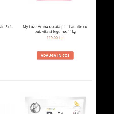
ici 5+1,
My Love Hrana uscata pisici adulte cu
Optimeal,
pui, vita si legume, 11kg
119,00 Lei
ADAUGA IN COS