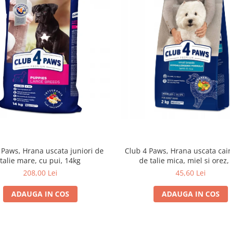
 Paws, Hrana uscata juniori de
Club 4 Paws, Hrana uscata cain
talie mare, cu pui, 14kg
de talie mica, miel si orez,
208,00 Lei
45,60 Lei
ADAUGA IN COS
ADAUGA IN COS