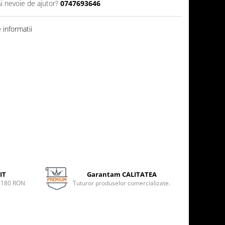
Ai nevoie de ajutor?
0747693646
informatii
IT
Garantam CALITATEA
e 180 RON
Tuturor produselor comercializate.