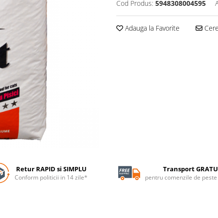
Cod Produs:
5948308004595
Adauga la Favorite
Cere 
Retur RAPID si SIMPLU
Transport GRATU
Conform politicii in 14 zile*
pentru comenzile de pest