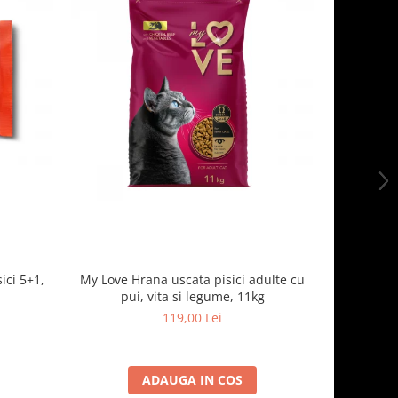
ici 5+1,
My Love Hrana uscata pisici adulte cu
Optimeal,
pui, vita si legume, 11kg
119,00 Lei
ADAUGA IN COS