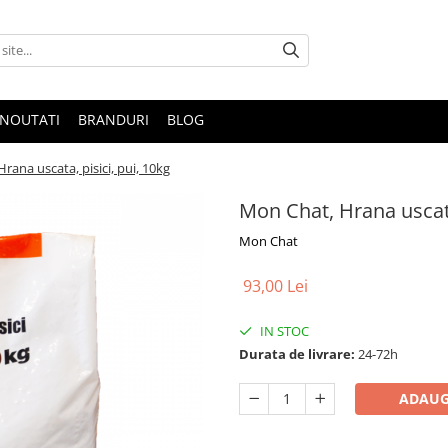
NOUTATI
BRANDURI
BLOG
rana uscata, pisici, pui, 10kg
Mon Chat, Hrana uscata
Mon Chat
93,00 Lei
IN STOC
Durata de livrare:
24-72h
ADAUG