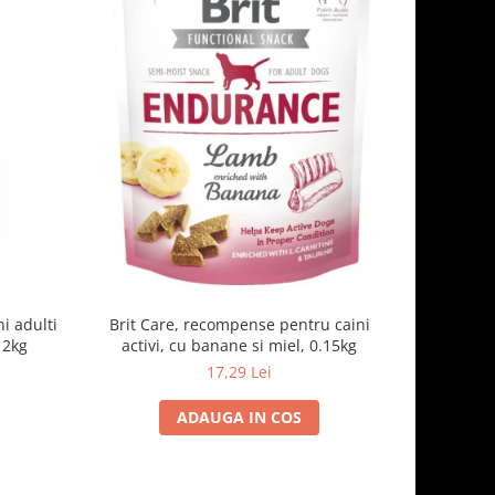
-6%
i adulti
Brit Care, recompense pentru caini
FIDOG H
 2kg
activi, cu banane si miel, 0.15kg
pe
17,29 Lei
1
ADAUGA IN COS