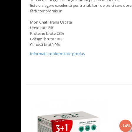
Este o alegere excelentă pentru iubitorii de pisici care dores
fără compromisuri.
Mon Chat Hrana Uscata
Umiditate 8%
Proteine brute 28%
Grăsimi brute 10%
Cenușă brută 9%
Informatii conformitate produs
-14%