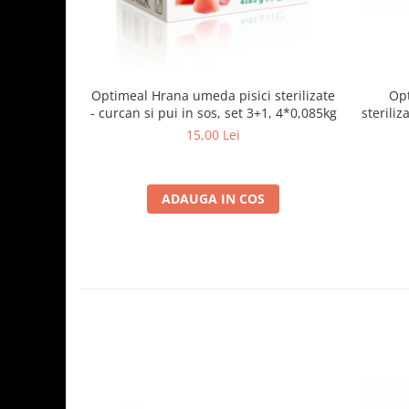
Optimeal Hrana umeda pisici sterilizate
Opt
- curcan si pui in sos, set 3+1, 4*0,085kg
steriliz
15,00 Lei
ADAUGA IN COS