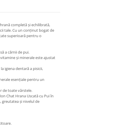
hrană completă și echilibrată,
cii tale. Cu un conținut bogat de
litate superioară pentru o
ă a cărnii de pui.
 vitamine și minerale este ajustat
la igiena dentară a pisicii,
minerale esențiale pentru un
or de toate vârstele.
 Mon Chat Hrana Uscată cu Pui în
, greutatea și nivelul de
itoare.