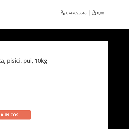
0747693646
0,00
, pisici, pui, 10kg
A IN COS