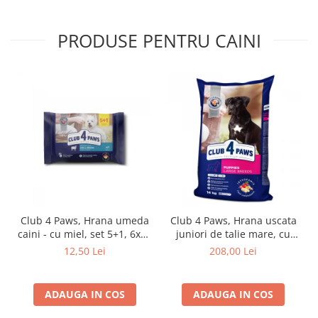
PRODUSE PENTRU CAINI
Club 4 Paws, Hrana umeda
Club 4 Paws, Hrana uscata
caini - cu miel, set 5+1, 6x80
juniori de talie mare, cu
g
pui, 14kg
12,50 Lei
208,00 Lei
ADAUGA IN COS
ADAUGA IN COS