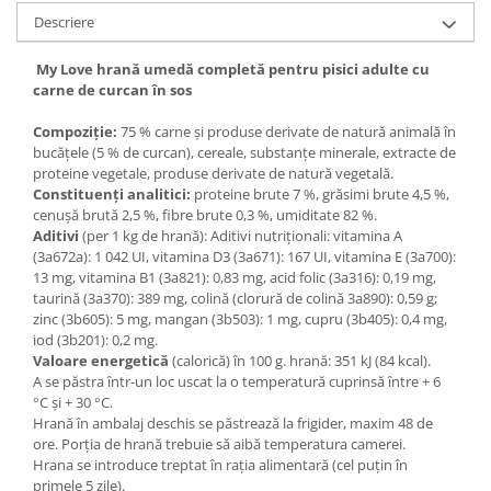
Descriere
My Love hrană umedă completă pentru pisici adulte cu
carne de curcan în sos
Compoziție:
75 % carne și produse derivate de natură animală în
bucăţele (5 % de curcan), cereale, substanțe minerale, extracte de
proteine vegetale, produse derivate de natură vegetală.
Constituenţi analitici:
proteine brute 7 %, grăsimi brute 4,5 %,
cenuşă brută 2,5 %, fibre brute 0,3 %, umiditate 82 %.
Aditivi
(per 1 kg de hrană): Aditivi nutriționali: vitamina A
(3а672а): 1 042 UI, vitamina D3 (3а671): 167 UI, vitamina Е (3а700):
13 mg, vitamina B1 (3а821): 0,83 mg, acid folic (3а316): 0,19 mg,
taurină (3a370): 389 mg, colină (clorură de colină 3а890): 0,59 g;
zinc (3b605): 5 mg, mangan (3b503): 1 mg, cupru (3b405): 0,4 mg,
iod (3b201): 0,2 mg.
Valoare energetică
(calorică) în 100 g. hrană: 351 kJ (84 kcal).
A se păstra într-un loc uscat la o temperatură cuprinsă între + 6
°C și + 30 °C.
Hrană în ambalaj deschis se păstrează la frigider, maxim 48 de
ore. Porţia de hrană trebuie să aibă temperatura camerei.
Hrana se introduce treptat în rația alimentară (cel puțin în
primele 5 zile).