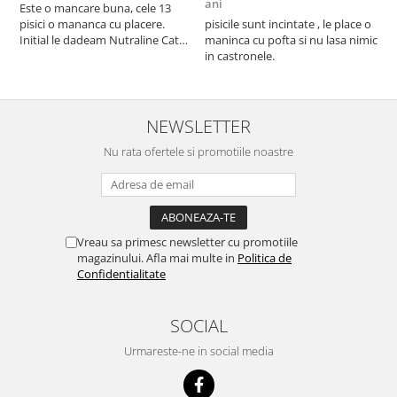
ani
a
Este o mancare buna, cele 13
pisici o mananca cu placere.
pisicile sunt incintate , le place o
p
Initial le dadeam Nutraline Cat
maninca cu pofta si nu lasa nimic
m
Indoor, dar de cand s-a
in castronele.
i
scumpuit am incercat 4 paw si
concept for Live pe care o evita,
nu o mananca cu placere. Eu
sunt multumit si voi continua cu
NEWSLETTER
acest brand...
Nu rata ofertele si promotiile noastre
Vreau sa primesc newsletter cu promotiile
magazinului. Afla mai multe in
Politica de
Confidentialitate
SOCIAL
Urmareste-ne in social media