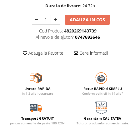
Durata de livrare:
24-72h
ADAUGA IN COS
Cod Produs:
4820269143739
Ai nevoie de ajutor?
0747693646
Adauga la Favorite
Cere informatii
Livrare RAPIDA
Retur RAPID si SIMPLU
in 1-2 zile lucratoare
Conform politicii in 14 zile*
Transport GRATUIT
Garantam CALITATEA
pentru comenzile de peste 180 RON
Tuturor produselor comercializate.