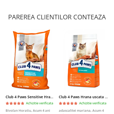
PAREREA CLIENTILOR CONTEAZA
Club 4 Paws Sensitive Hrana uscata pisici adulte, 14kg
Club 4 Paws Hrana uscata pisici sterilizate, 2kg
Achizitie verificata
Achizitie verificata
Bivolan Horatiu,
Acum 4 ani
adascalitei mariana,
Acum 4
a