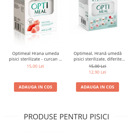
Optimeal Hrana umeda
Optimeal, Hrană umedă
pisici sterilizate - curcan si
pisici sterilizate, diferite
pui in sos, set 3+1,
arome, (3+1), 0.34kg
15,00 Lei
15,00 Lei
4*0,085kg
12,90 Lei
ADAUGA IN COS
ADAUGA IN COS
PRODUSE PENTRU PISICI