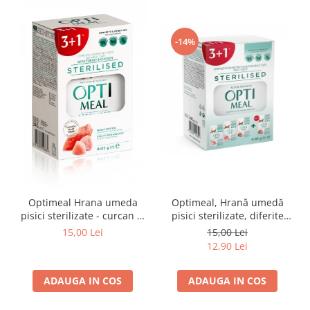
-14%
Optimeal Hrana umeda
Optimeal, Hrană umedă
pisici sterilizate - curcan si
pisici sterilizate, diferite
pui in sos, set 3+1,
arome, (3+1), 0.34kg
15,00 Lei
15,00 Lei
4*0,085kg
12,90 Lei
ADAUGA IN COS
ADAUGA IN COS