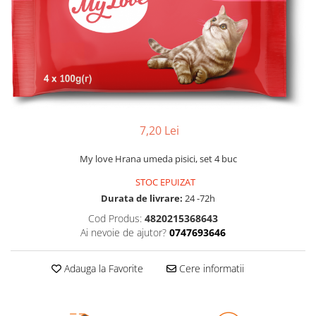
7,20 Lei
My love Hrana umeda pisici, set 4 buc
STOC EPUIZAT
Durata de livrare:
24 -72h
Cod Produs:
4820215368643
Ai nevoie de ajutor?
0747693646
Adauga la Favorite
Cere informatii