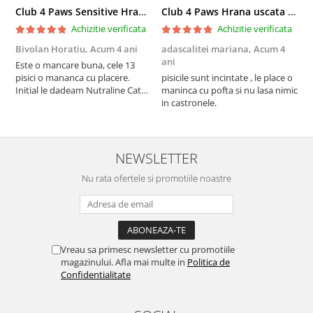
Club 4 Paws Sensitive Hrana uscata pisici adulte, 14kg
Club 4 Paws Hrana uscata pisici sterilizate, 2kg
Achizitie verificata
Achizitie verificata
Bivolan Horatiu,
Acum 4 ani
adascalitei mariana,
Acum 4
a
ani
a
Este o mancare buna, cele 13
pisici o mananca cu placere.
pisicile sunt incintate , le place o
p
Initial le dadeam Nutraline Cat
maninca cu pofta si nu lasa nimic
m
Indoor, dar de cand s-a
in castronele.
i
scumpuit am incercat 4 paw si
concept for Live pe care o evita,
nu o mananca cu placere. Eu
sunt multumit si voi continua cu
NEWSLETTER
acest brand...
Nu rata ofertele si promotiile noastre
Vreau sa primesc newsletter cu promotiile
magazinului. Afla mai multe in
Politica de
Confidentialitate