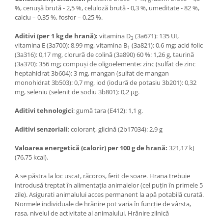
%, cenuşă brută - 2,5 %, celuloză brută - 0,3 %, umeditate - 82 %,
calciu – 0,35 %, fosfor – 0,25 %.
Aditivi (per 1 kg de hrană):
vitamina D
(3a671): 135 UI,
3
vitamina E (3a700): 8,99 mg, vitamina B
(3a821): 0,6 mg; acid folic
1
(3a316): 0,17 mg, clorură de colină (3a890) 60 %: 1,26 g, taurină
(3a370): 356 mg; compuşi de oligoelemente: zinc (sulfat de zinc
heptahidrat 3b604): 3 mg, mangan (sulfat de mangan
monohidrat 3b503): 0,7 mg, iod (iodură de potasiu 3b201): 0,32
mg, seleniu (selenit de sodiu 3b801): 0,2 μg.
Aditivi tehnologici
: gumă tara (E412): 1,1 g.
Aditivi senzoriali
: coloranț, glicină (2b17034): 2,9 g
Valoarea energetică (calorir) per 100 g de hrană:
321,17 kJ
(76,75 kcal).
A se păstra la loc uscat, răcoros, ferit de soare. Hrana trebuie
introdusă treptat în alimentația animalelor (cel puțin în primele 5
zile). Asigurati animalului acces permanent la apă potabilă curată.
Normele individuale de hrănire pot varia în funcție de vârsta,
rasa, nivelul de activitate al animalului. Hrănire zilnică