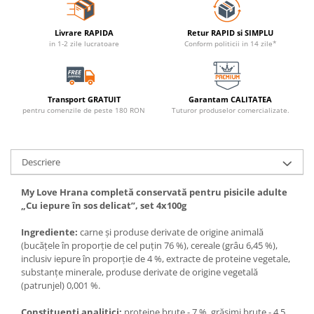
Livrare RAPIDA
Retur RAPID si SIMPLU
in 1-2 zile lucratoare
Conform politicii in 14 zile*
Transport GRATUIT
Garantam CALITATEA
pentru comenzile de peste 180 RON
Tuturor produselor comercializate.
Descriere
My Love Hrana completă conservată pentru pisicile adulte
„Сu iepure în sos delicat”, set 4x100g
Ingrediente:
carne și produse derivate de origine animală
(bucăţele în proporţie de cel puţin 76 %), cereale (grâu 6,45 %),
inclusiv iepure în proporţie de 4 %, extracte de proteine vegetale,
substanțe minerale, produse derivate de origine vegetală
(patrunjel) 0,001 %.
Constituenţi analitici:
proteine brute - 7 %, grăsimi brute - 4,5