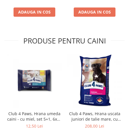
ADAUGA IN COS
ADAUGA IN COS
PRODUSE PENTRU CAINI
Club 4 Paws, Hrana umeda
Club 4 Paws, Hrana uscata
caini - cu miel, set 5+1, 6x80
juniori de talie mare, cu
g
pui, 14kg
12,50 Lei
208,00 Lei