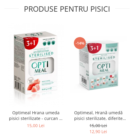
PRODUSE PENTRU PISICI
-14%
Optimeal Hrana umeda
Optimeal, Hrană umedă
pisici sterilizate - curcan si
pisici sterilizate, diferite
pui in sos, set 3+1,
arome, (3+1), 0.34kg
15,00 Lei
15,00 Lei
4*0,085kg
12,90 Lei