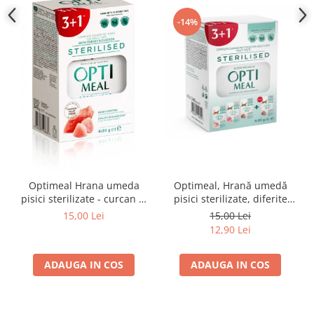
-14%
Optimeal Hrana umeda
Optimeal, Hrană umedă
pisici sterilizate - curcan si
pisici sterilizate, diferite
pui in sos, set 3+1,
arome, (3+1), 0.34kg
15,00 Lei
15,00 Lei
4*0,085kg
12,90 Lei
ADAUGA IN COS
ADAUGA IN COS