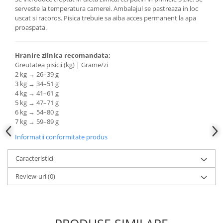
serveste la temperatura camerei. Ambalajul se pastreaza in loc
uscat si racoros. Pisica trebuie sa aiba acces permanent la apa
proaspata.
Hranire zilnica recomandata:
Greutatea pisicii (kg) | Grame/zi
2 kg → 26–39 g
3 kg → 34–51 g
4 kg → 41–61 g
5 kg → 47–71 g
6 kg → 54–80 g
7 kg → 59–89 g
Informatii conformitate produs
Caracteristici
Review-uri
(0)