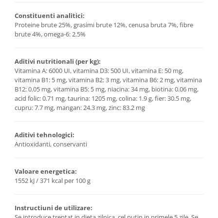
Constituenti analitici:
Proteine brute 25%, grasimi brute 12%, cenusa bruta 7%, fibre
brute 4%, omega-6: 2.5%
Aditivi nutritionali (per kg):
Vitamina A: 6000 UI, vitamina D3: 500 UI, vitamina E: 50 mg,
vitamina B1: 5 mg, vitamina B2: 3 mg, vitamina B6: 2 mg, vitamina
B12: 0.05 mg, vitamina B5: 5 mg, niacina: 34 mg, biotina: 0.06 mg,
acid folic: 0.71 mg, taurina: 1205 mg, colina: 1.9 g, fier: 30.5 mg,
cupru: 7.7 mg, mangan: 24.3 mg, zinc: 83.2 mg
Aditivi tehnologici:
Antioxidanti, conservanti
Valoare energetica:
1552 kJ / 371 kcal per 100 g
Instructiuni de utilizare:
Se introduce treptat in dieta zilnica, cel putin in primele 5 zile. Se