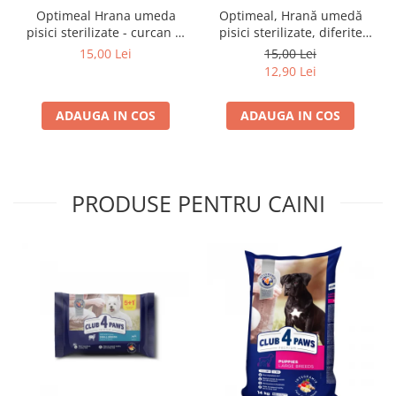
Optimeal Hrana umeda
Optimeal, Hrană umedă
pisici sterilizate - curcan si
pisici sterilizate, diferite
pui in sos, set 3+1,
arome, (3+1), 0.34kg
15,00 Lei
15,00 Lei
4*0,085kg
12,90 Lei
ADAUGA IN COS
ADAUGA IN COS
PRODUSE PENTRU CAINI