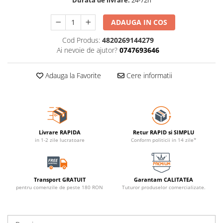
ADAUGA IN COS
Cod Produs:
4820269144279
Ai nevoie de ajutor?
0747693646
Adauga la Favorite
Cere informatii
Livrare RAPIDA
Retur RAPID si SIMPLU
in 1-2 zile lucratoare
Conform politicii in 14 zile*
Transport GRATUIT
Garantam CALITATEA
pentru comenzile de peste 180 RON
Tuturor produselor comercializate.