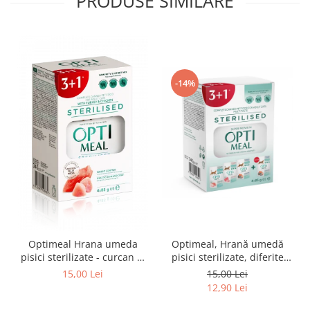
PRODUSE SIMILARE
-14%
Optimeal Hrana umeda
Optimeal, Hrană umedă
pisici sterilizate - curcan si
pisici sterilizate, diferite
pui in sos, set 3+1,
arome, (3+1), 0.34kg
15,00 Lei
15,00 Lei
4*0,085kg
12,90 Lei