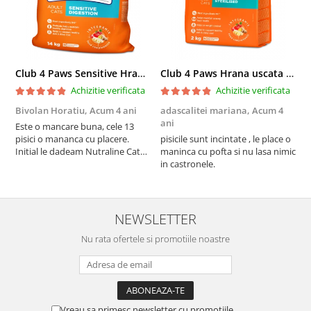
Club 4 Paws Sensitive Hrana uscata pisici adulte, 14kg
Club 4 Paws Hrana uscata pisici sterilizate, 2kg
Achizitie verificata
Achizitie verificata
Bivolan Horatiu,
Acum 4 ani
adascalitei mariana,
Acum 4
a
ani
a
Este o mancare buna, cele 13
pisici o mananca cu placere.
pisicile sunt incintate , le place o
p
Initial le dadeam Nutraline Cat
maninca cu pofta si nu lasa nimic
m
Indoor, dar de cand s-a
in castronele.
i
scumpuit am incercat 4 paw si
concept for Live pe care o evita,
nu o mananca cu placere. Eu
sunt multumit si voi continua cu
NEWSLETTER
acest brand...
Nu rata ofertele si promotiile noastre
Vreau sa primesc newsletter cu promotiile