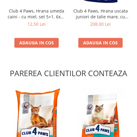
Club 4 Paws, Hrana umeda
Club 4 Paws, Hrana uscata
caini - cu miel, set 5+1, 6x80
juniori de talie mare, cu
g
pui, 14kg
12,50 Lei
208,00 Lei
ADAUGA IN COS
ADAUGA IN COS
PAREREA CLIENTILOR CONTEAZA