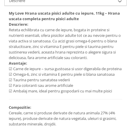
Descriere
My Love Hrana uscata pisici adulte cu iepure, 11kg – Hrana
uscata completa pentru pisici adulte
Descriere:
Reteta echilibrata cu carne de iepure, bogata in proteine si
nutrienti esentiali, ofera pisicilor adulte tot ce au nevoie pentru o
viata activa si sanatoasa. Cu acizi grasi omega-6 pentru o blana
stralucitoare, zinc si vitamina E pentru piele si taurina pentru
sustinerea vederii, aceasta hrana reprezinta o alegere sigura si
delicioasa, fara arome artificiale sau coloranti.
Avantaje:
☑ Carne de iepure – sursa gustoasa si usor digerabila de proteina
☑ Omega-6, zinc si vitamina E pentru piele si blana sanatoasa
☑ Taurina pentru sanatatea vederii
☑ Fara coloranti sau arome artificiale
☑ Ambalaj mare, ideal pentru gospodarii cu mai multe pisici
Compozitie:
Cereale, carne si produse derivate de natura animala 27% (4%
iepure), produse derivate de natura vegetala, uleiuri si grasimi,
substante minerale, drojdii.