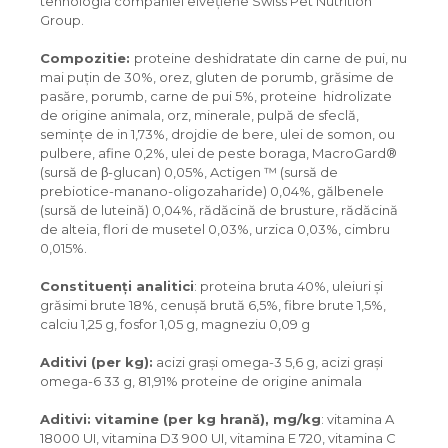
tehnologia companiei elvețiene Swiss Pet Nutrition
Group.
Compozitie:
proteine ​​deshidratate din carne de pui, nu
mai puțin de 30%, orez, gluten de porumb, grăsime de
pasăre, porumb, carne de pui 5%, proteine ​​ hidrolizate
de origine animala, orz, minerale, pulpă de sfeclă,
semințe de in 1,73%, drojdie de bere, ulei de somon, ou
pulbere, afine 0,2%, ulei de peste boraga, MacroGard®
(sursă de β-glucan) 0,05%, Actigen ™ (sursă de
prebiotice-manano-oligozaharide) 0,04%, gălbenele
(sursă de luteină) 0,04%, rădăcină de brusture, rădăcină
de alteia, flori de musetel 0,03%, urzica 0,03%, cimbru
0,015%.
Constituenţi analitici
: proteina ​​bruta 40%, uleiuri și
grăsimi brute 18%, cenușă brută 6,5%, fibre brute 1,5%,
calciu 1,25 g, fosfor 1,05 g, magneziu 0,09 g
Aditivi (per kg):
acizi grași omega-3 5,6 g, acizi grași
omega-6 33 g, 81,91% proteine ​​de origine animala
Aditivi
:
vitamine
(
per
kg
hran
ă),
mg
/
kg
: vitamina A
18000 UI, vitamina D3 900 UI, vitamina E 720, vitamina C