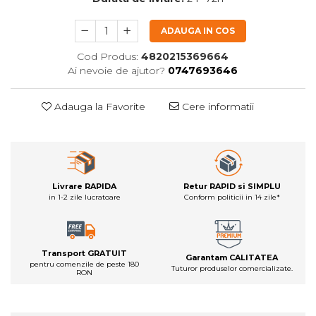
ADAUGA IN COS
Cod Produs:
4820215369664
Ai nevoie de ajutor?
0747693646
Adauga la Favorite
Cere informatii
Livrare RAPIDA
Retur RAPID si SIMPLU
in 1-2 zile lucratoare
Conform politicii in 14 zile*
Transport GRATUIT
Garantam CALITATEA
pentru comenzile de peste 180
Tuturor produselor comercializate.
RON