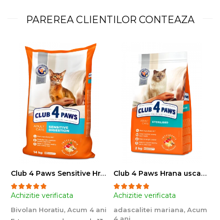
PAREREA CLIENTILOR CONTEAZA
Club 4 Paws Sensitive Hrana uscata pisici adulte, 14kg
Club 4 Paws Hrana uscata pisici sterilizate, 2kg
Achizitie verificata
Achizitie verificata
A
Bivolan Horatiu,
Acum 4 ani
adascalitei mariana,
Acum
a
4 ani
4