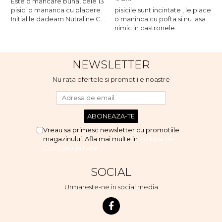
Este o mancare buna, cele 13
pisici o mananca cu placere.
pisicile sunt incintate , le place
p
Initial le dadeam Nutraline Cat
o maninca cu pofta si nu lasa
o
Indoor, dar de cand s-a
nimic in castronele.
n
scumpuit am incercat 4 paw si
concept for Live pe care o
evita, nu o mananca cu
NEWSLETTER
placere. Eu sunt multumit si
voi continua cu acest brand...
Nu rata ofertele si promotiile noastre
Vreau sa primesc newsletter cu promotiile
magazinului. Afla mai multe in
Politica de
Confidentialitate
SOCIAL
Urmareste-ne in social media