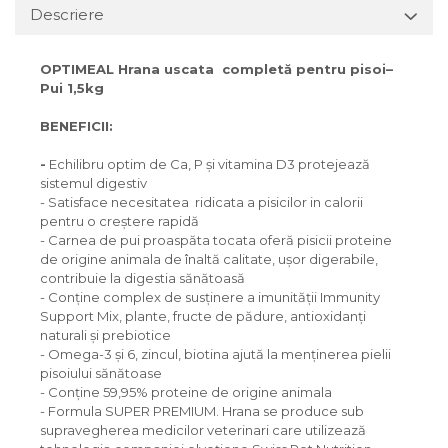
Descriere
OPTIMEAL Hrana uscata completă pentru pisoi
–
Pui 1,5kg
BENEFICII:
-
Echilibru optim de Ca, P și vitamina D3 protejează
sistemul digestiv
- Satisface necesitatea ridicata a pisicilor in calorii
pentru o creștere rapidă
- Carnea de pui proaspăta tocata oferă pisicii proteine
de origine ​​animala de înaltă calitate, ușor digerabile,
contribuie la digestia sănătoasă
- Conține complex de susținere a imunității Immunity
Support Mix, plante, fructe de pădure, antioxidanți
naturali și prebiotice
- Omega-3 și 6, zincul, biotina ajută la menținerea pielii
pisoiului sănătoase
- Conține 59,95% proteine de origine ​​animala
- Formula SUPER PREMIUM. Hrana se produce sub
supravegherea medicilor veterinari care utilizează