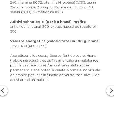
240, vitamina B6 7.2, vitamina H (biotină) 0,095, taurin
2520, fier 35, iod 2 5, cupru 8.2, mangan 38, zinc 148,
seleniu 0,09, DL-metionină 1000
Aditivi tehnologici
(
per
kg
hran
ă)
, mg/kg
:
antioxidant natural: 300, extract natural de tocoferol:
500.
Valoare energetică (caloricitate) în 100 g. hrană
:
1.753,84 kJ (419,19 kcal).
A se păstra la loc uscat, răcoros, ferit de soare. Hrana
trebuie introdusă treptat în alimentația animalelor (cel
puțin în primele 5 zile). Asigurati animalului acces
permanent la apă potabilă curată. Normele individuale
de hrănire pot varia în funcție de vârsta, rasa, nivelul de
activitate al animalului.