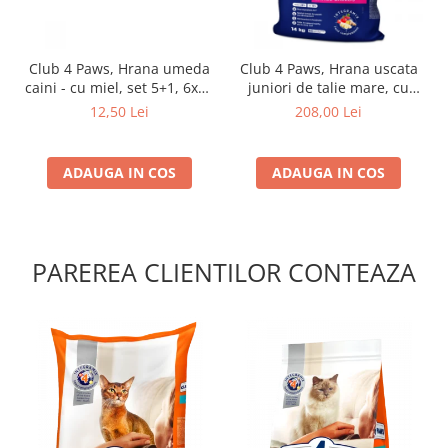
Club 4 Paws, Hrana umeda
Club 4 Paws, Hrana uscata
caini - cu miel, set 5+1, 6x80
juniori de talie mare, cu
g
pui, 14kg
12,50 Lei
208,00 Lei
ADAUGA IN COS
ADAUGA IN COS
PAREREA CLIENTILOR CONTEAZA