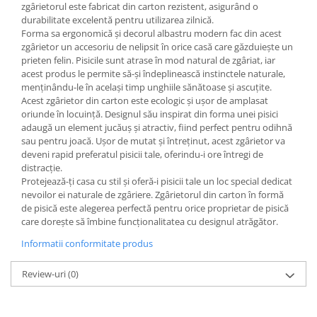
zgârietorul este fabricat din carton rezistent, asigurând o
durabilitate excelentă pentru utilizarea zilnică.
Forma sa ergonomică și decorul albastru modern fac din acest
zgârietor un accesoriu de nelipsit în orice casă care găzduiește un
prieten felin. Pisicile sunt atrase în mod natural de zgâriat, iar
acest produs le permite să-și îndeplinească instinctele naturale,
menținându-le în același timp unghiile sănătoase și ascuțite.
Acest zgârietor din carton este ecologic și ușor de amplasat
oriunde în locuință. Designul său inspirat din forma unei pisici
adaugă un element jucăuș și atractiv, fiind perfect pentru odihnă
sau pentru joacă. Ușor de mutat și întreținut, acest zgârietor va
deveni rapid preferatul pisicii tale, oferindu-i ore întregi de
distracție.
Protejează-ți casa cu stil și oferă-i pisicii tale un loc special dedicat
nevoilor ei naturale de zgâriere. Zgârietorul din carton în formă
de pisică este alegerea perfectă pentru orice proprietar de pisică
care dorește să îmbine funcționalitatea cu designul atrăgător.
Informatii conformitate produs
Review-uri
(0)