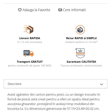
Adauga la Favorite
Cere informatii
Livrare RAPIDA
Retur RAPID si SIMPLU
in 1-2 zile lucratoare
Conform politicii in 14 zile*
Transport GRATUIT
Garantam CALITATEA
pentru comenzile de peste 180 RON
Tuturor produselor comercializate.
Descriere
Acest zgârietor din carton pentru pisici, cu un design inovativ în
formă de pisică, este creat pentru a oferi un spațiu ideal pentru
ascuțirea ghearelor, protejând în același timp mobilierul din
locuința ta. Cu dimensiuni generoase de 57.15×23.49×20.32 cm,