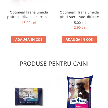
Optimeal Hrana umeda
Optimeal, Hrană umedă
pisici sterilizate - curcan si
pisici sterilizate, diferite
pui in sos, set 3+1,
arome, (3+1), 0.34kg
15,00 Lei
15,00 Lei
4*0,085kg
12,90 Lei
ADAUGA IN COS
ADAUGA IN COS
PRODUSE PENTRU CAINI