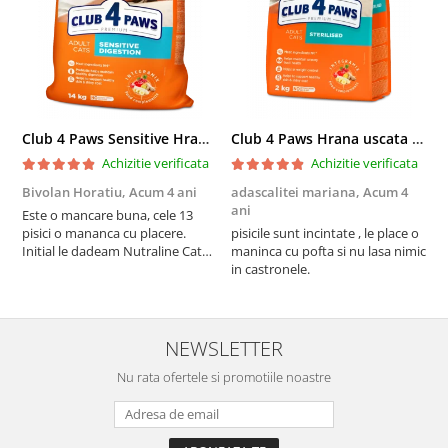
Club 4 Paws Sensitive Hrana uscata pisici adulte, 14kg
Club 4 Paws Hrana uscata pisici sterilizate, 2kg
Achizitie verificata
Achizitie verificata
Bivolan Horatiu,
Acum 4 ani
adascalitei mariana,
Acum 4
a
ani
a
Este o mancare buna, cele 13
pisici o mananca cu placere.
pisicile sunt incintate , le place o
p
Initial le dadeam Nutraline Cat
maninca cu pofta si nu lasa nimic
m
Indoor, dar de cand s-a
in castronele.
i
scumpuit am incercat 4 paw si
concept for Live pe care o evita,
nu o mananca cu placere. Eu
sunt multumit si voi continua cu
NEWSLETTER
acest brand...
Nu rata ofertele si promotiile noastre