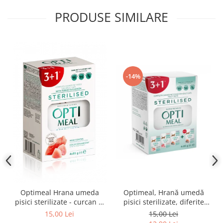
PRODUSE SIMILARE
-14%
Optimeal Hrana umeda
Optimeal, Hrană umedă
pisici sterilizate - curcan si
pisici sterilizate, diferite
pui in sos, set 3+1,
arome, (3+1), 0.34kg
15,00 Lei
15,00 Lei
4*0,085kg