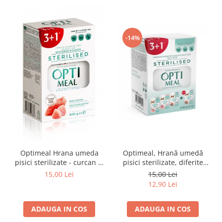
-14%
Optimeal Hrana umeda
Optimeal, Hrană umedă
pisici sterilizate - curcan si
pisici sterilizate, diferite
pui in sos, set 3+1,
arome, (3+1), 0.34kg
15,00 Lei
15,00 Lei
4*0,085kg
12,90 Lei
ADAUGA IN COS
ADAUGA IN COS