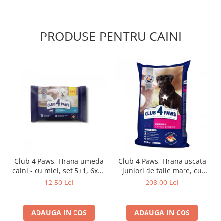
PRODUSE PENTRU CAINI
Club 4 Paws, Hrana umeda
Club 4 Paws, Hrana uscata
caini - cu miel, set 5+1, 6x80
juniori de talie mare, cu
g
pui, 14kg
12,50 Lei
208,00 Lei
ADAUGA IN COS
ADAUGA IN COS