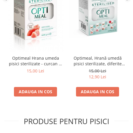
Optimeal Hrana umeda
Optimeal, Hrană umedă
pisici sterilizate - curcan si
pisici sterilizate, diferite
pui in sos, set 3+1,
arome, (3+1), 0.34kg
15,00 Lei
15,00 Lei
4*0,085kg
12,90 Lei
ADAUGA IN COS
ADAUGA IN COS
PRODUSE PENTRU PISICI