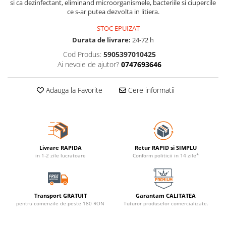
si ca dezinfectant, eliminand microorganismele, bacteriile si ciupercile
ce s-ar putea dezvolta in litiera.
STOC EPUIZAT
Durata de livrare:
24-72 h
Cod Produs:
5905397010425
Ai nevoie de ajutor?
0747693646
Adauga la Favorite
Cere informatii
Livrare RAPIDA
Retur RAPID si SIMPLU
in 1-2 zile lucratoare
Conform politicii in 14 zile*
Transport GRATUIT
Garantam CALITATEA
pentru comenzile de peste 180 RON
Tuturor produselor comercializate.