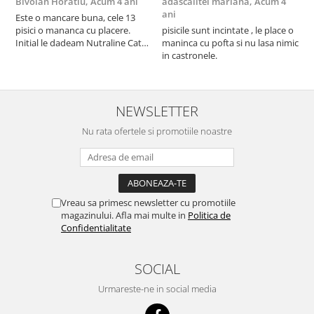
Bivolan Horatiu,
Acum 4 ani
adascalitei mariana,
Acum 4
a
ani
a
Este o mancare buna, cele 13
pisici o mananca cu placere.
pisicile sunt incintate , le place o
p
Initial le dadeam Nutraline Cat
maninca cu pofta si nu lasa nimic
m
Indoor, dar de cand s-a
in castronele.
i
scumpuit am incercat 4 paw si
concept for Live pe care o evita,
nu o mananca cu placere. Eu
sunt multumit si voi continua cu
NEWSLETTER
acest brand...
Nu rata ofertele si promotiile noastre
Vreau sa primesc newsletter cu promotiile
magazinului. Afla mai multe in
Politica de
Confidentialitate
SOCIAL
Urmareste-ne in social media