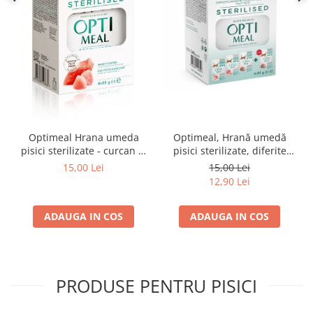
Optimeal Hrana umeda
Optimeal, Hrană umedă
pisici sterilizate - curcan si
pisici sterilizate, diferite
pui in sos, set 3+1,
arome, (3+1), 0.34kg
15,00 Lei
15,00 Lei
4*0,085kg
12,90 Lei
ADAUGA IN COS
ADAUGA IN COS
PRODUSE PENTRU PISICI