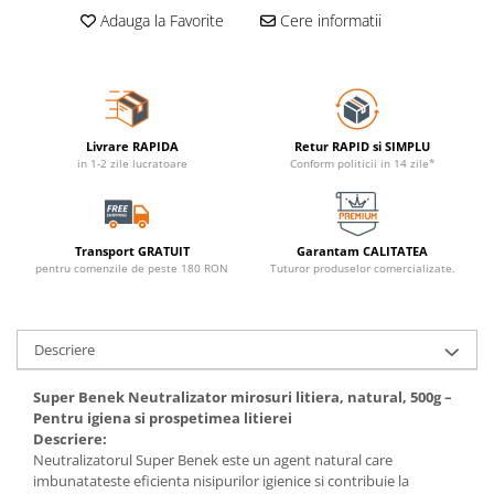
Adauga la Favorite
Cere informatii
Livrare RAPIDA
Retur RAPID si SIMPLU
in 1-2 zile lucratoare
Conform politicii in 14 zile*
Transport GRATUIT
Garantam CALITATEA
pentru comenzile de peste 180 RON
Tuturor produselor comercializate.
Descriere
Super Benek Neutralizator mirosuri litiera, natural, 500g –
Pentru igiena si prospetimea litierei
Descriere:
Neutralizatorul Super Benek este un agent natural care
imbunatateste eficienta nisipurilor igienice si contribuie la