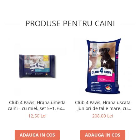
PRODUSE PENTRU CAINI
Club 4 Paws, Hrana umeda
Club 4 Paws, Hrana uscata
caini - cu miel, set 5+1, 6x80
juniori de talie mare, cu
g
pui, 14kg
12,50 Lei
208,00 Lei
ADAUGA IN COS
ADAUGA IN COS