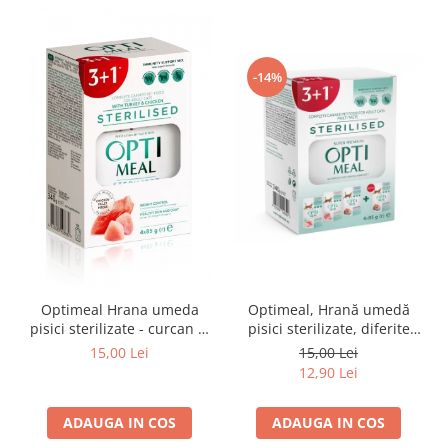
-14%
Optimeal Hrana umeda
Optimeal, Hrană umedă
pisici sterilizate - curcan si
pisici sterilizate, diferite
pui in sos, set 3+1,
arome, (3+1), 0.34kg
15,00 Lei
15,00 Lei
4*0,085kg
12,90 Lei
ADAUGA IN COS
ADAUGA IN COS