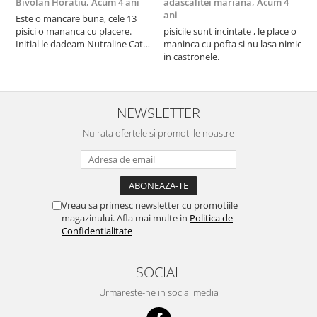
Bivolan Horatiu,
Acum 4 ani
adascalitei mariana,
Acum 4
a
ani
a
Este o mancare buna, cele 13
pisici o mananca cu placere.
pisicile sunt incintate , le place o
p
Initial le dadeam Nutraline Cat
maninca cu pofta si nu lasa nimic
m
Indoor, dar de cand s-a
in castronele.
i
scumpuit am incercat 4 paw si
concept for Live pe care o evita,
nu o mananca cu placere. Eu
sunt multumit si voi continua cu
NEWSLETTER
acest brand...
Nu rata ofertele si promotiile noastre
Vreau sa primesc newsletter cu promotiile
magazinului. Afla mai multe in
Politica de
Confidentialitate
SOCIAL
Urmareste-ne in social media