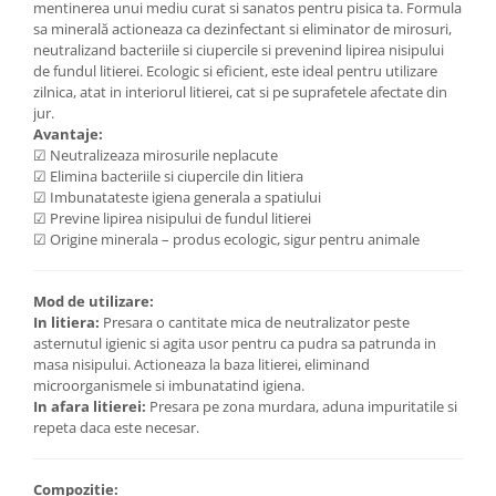
mentinerea unui mediu curat si sanatos pentru pisica ta. Formula
sa minerală actioneaza ca dezinfectant si eliminator de mirosuri,
neutralizand bacteriile si ciupercile si prevenind lipirea nisipului
de fundul litierei. Ecologic si eficient, este ideal pentru utilizare
zilnica, atat in interiorul litierei, cat si pe suprafetele afectate din
jur.
Avantaje:
☑ Neutralizeaza mirosurile neplacute
☑ Elimina bacteriile si ciupercile din litiera
☑ Imbunatateste igiena generala a spatiului
☑ Previne lipirea nisipului de fundul litierei
☑ Origine minerala – produs ecologic, sigur pentru animale
Mod de utilizare:
In litiera:
Presara o cantitate mica de neutralizator peste
asternutul igienic si agita usor pentru ca pudra sa patrunda in
masa nisipului. Actioneaza la baza litierei, eliminand
microorganismele si imbunatatind igiena.
In afara litierei:
Presara pe zona murdara, aduna impuritatile si
repeta daca este necesar.
Compozitie: