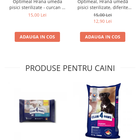
Optimeal Hrana umeda
Optimeal, Hrană umedă
pisici sterilizate - curcan si
pisici sterilizate, diferite
pui in sos, set 3+1,
arome, (3+1), 0.34kg
15,00 Lei
15,00 Lei
4*0,085kg
12,90 Lei
ADAUGA IN COS
ADAUGA IN COS
PRODUSE PENTRU CAINI