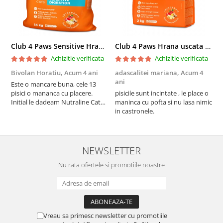
Club 4 Paws Sensitive Hrana uscata pisici adulte, 14kg
Club 4 Paws Hrana uscata pisici sterilizate, 2kg
Achizitie verificata
Achizitie verificata
Bivolan Horatiu,
Acum 4 ani
adascalitei mariana,
Acum 4
a
ani
a
Este o mancare buna, cele 13
pisici o mananca cu placere.
pisicile sunt incintate , le place o
p
Initial le dadeam Nutraline Cat
maninca cu pofta si nu lasa nimic
m
Indoor, dar de cand s-a
in castronele.
i
scumpuit am incercat 4 paw si
concept for Live pe care o evita,
nu o mananca cu placere. Eu
sunt multumit si voi continua cu
NEWSLETTER
acest brand...
Nu rata ofertele si promotiile noastre
Vreau sa primesc newsletter cu promotiile