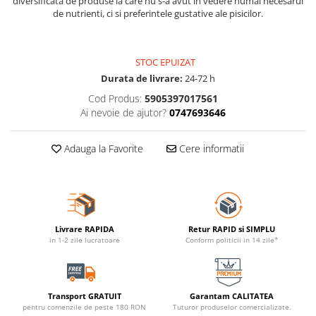
diversificata de produse la care nu s-a avut in vedere numai necesarul
de nutrienti, ci si preferintele gustative ale pisicilor.
STOC EPUIZAT
Durata de livrare:
24-72 h
Cod Produs:
5905397017561
Ai nevoie de ajutor?
0747693646
Adauga la Favorite
Cere informatii
Livrare RAPIDA
Retur RAPID si SIMPLU
in 1-2 zile lucratoare
Conform politicii in 14 zile*
Transport GRATUIT
Garantam CALITATEA
pentru comenzile de peste 180 RON
Tuturor produselor comercializate.