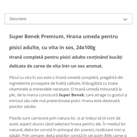
Descriere
Super Benek Premium, Hrana umeda pentru
pisici adulte, cu vita in sos, 24x100g
Hrană completă pentru pisici adulte conținând bucăți
delicate de carne de vita într-un sos aromat.
Plicul cu vita în sos este o hrană umedă completă, pregătită din
ingrediente proaspete de înaltă calitate, îmbogățită cu toate
vitaminele și mineralele necesare. O hrană umedă minunată la
plic, de la marca cunoscută
Super Benek
, care atrage cu gustul și
mirosul său cele mai pretențioase pisici. Hrana este destinată
pisicilor adulte.
Pisicile sunt carnivore prin natura lor, și ar trebui să ții cont de
acest aspect atunci când selectezi hrana pentru ele. În mediul lor
natural, dieta lor constă în principal din șoareci, rozătoare mici și
păsări. Prin urmare, dieta pisicilor constă în cel puțin 85% carne și