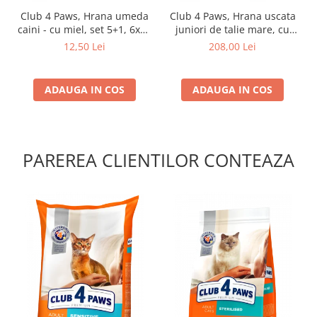
Club 4 Paws, Hrana umeda
Club 4 Paws, Hrana uscata
caini - cu miel, set 5+1, 6x80
juniori de talie mare, cu
g
pui, 14kg
12,50 Lei
208,00 Lei
ADAUGA IN COS
ADAUGA IN COS
PAREREA CLIENTILOR CONTEAZA