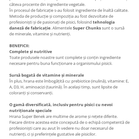
câteva procente din ingrediente vegetale.
În procesul de fabricație s-au folosit ingrediente de înaltă calitate.
Metoda de producție și compoziția au fost dezvoltate de
profesioniști și de pasionați de pisici, folosind
tehnologia
daneză de fabricație
. Alimentele
Super Chunks
sunt o sursă
de minerale, vitamine și nutrienți.
BENEFICII:
Complete și nutritive
Toate produsele noastre sunt complete și conțin ingrediente
necesare pentru buna funcționare a organismului pisicii.
Sursă bogată de vitamine și minerale
În plus, hrana este îmbogățită cu: prebiotice (inulină), vitamine: E,
A, D3, H, aminoacizi (taurină). În același timp, sunt lipsite de
coloranți și conservanți.
O gamă diversificată, inclusiv pentru pisici cu nevoi
nutriționale speciale
Hrana Super Benek are multime de arome și rețete diferite.
Fiecare dintre acestea este concepută de o echipă competentă de
profesioniști care au avut în vedere nu doar necesarul de
nutrienți, ci și preferințele gustative ale pisicilor.