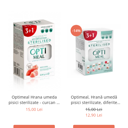
-14%
Optimeal Hrana umeda
Optimeal, Hrană umedă
pisici sterilizate - curcan si
pisici sterilizate, diferite
pui in sos, set 3+1,
arome, (3+1), 0.34kg
15,00 Lei
15,00 Lei
4*0,085kg
12,90 Lei