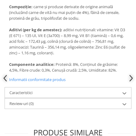
Compoziție:
carne și produse derivate de origine animală
(incluzând carne de vită nu mai puțin de 4%), făină de cereale,
proteină de grâu, tripolifosfat de sodiu.
Aditivi (per kg de amestec):
aditivi nutriționali: vitamine: Vit D3
(E 671) – 135 UI, Vit E (3a700) – 8,99 mg, Vit B1 (tiamină) – 0,6 mg,
acid folic – 172,43 μg, colină (clorură de colină) – 756,81 mg,
aminoacizi: Taurină – 356,14 mg, oligoelemente: Zinc E6 (sulfat de
zinc) – 1,16 mg, coloranți.
Componente analitice:
Proteină: 8%, Conținut de grăsime:
4,5%, Fibre crude: 0,3%, Cenușă crudă: 2,5%, Umiditate: 82%.
Informatii conformitate produs
Caracteristici
Review-uri
(0)
PRODUSE SIMILARE