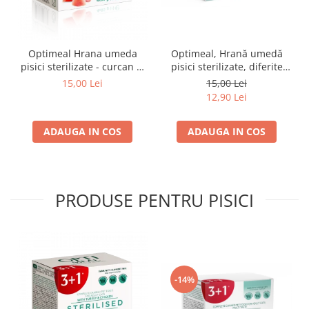
Optimeal Hrana umeda
Optimeal, Hrană umedă
pisici sterilizate - curcan si
pisici sterilizate, diferite
pui in sos, set 3+1,
arome, (3+1), 0.34kg
15,00 Lei
15,00 Lei
4*0,085kg
12,90 Lei
ADAUGA IN COS
ADAUGA IN COS
PRODUSE PENTRU PISICI
-14%