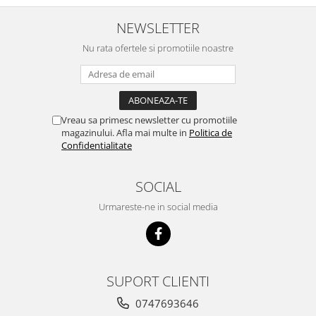
nu o mananca cu placere. Eu
sunt multumit si voi continua cu
NEWSLETTER
acest brand...
Nu rata ofertele si promotiile noastre
Vreau sa primesc newsletter cu promotiile
magazinului. Afla mai multe in
Politica de
Confidentialitate
SOCIAL
Urmareste-ne in social media
SUPORT CLIENTI
0747693646