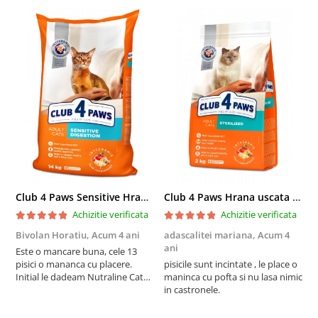
Club 4 Paws Sensitive Hrana uscata pisici adulte, 14kg
Club 4 Paws Hrana uscata pisici sterilizate, 2kg
Achizitie verificata
Achizitie verificata
Bivolan Horatiu,
Acum 4 ani
adascalitei mariana,
Acum 4
a
ani
a
Este o mancare buna, cele 13
pisici o mananca cu placere.
pisicile sunt incintate , le place o
p
Initial le dadeam Nutraline Cat
maninca cu pofta si nu lasa nimic
m
Indoor, dar de cand s-a
in castronele.
i
scumpuit am incercat 4 paw si
concept for Live pe care o evita,