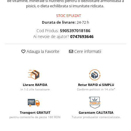
de vitamine, minerale si nutrienti pentru o dezvoltare armonioasa a
pisicii, o dieta echilibrata si imunitate ridicata.
STOC EPUIZAT
Durata de livrare:
24-72 h
Cod Produs:
5905397018186
Ai nevoie de ajutor?
0747693646
Adauga la Favorite
Cere informatii
Livrare RAPIDA
Retur RAPID si SIMPLU
in 1-2 zile lucratoare
Conform politicii in 14 zile*
Transport GRATUIT
Garantam CALITATEA
pentru comenzile de peste 180 RON
Tuturor produselor comercializate.