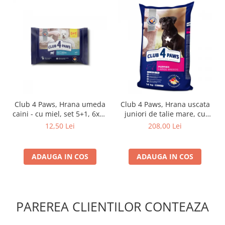
Club 4 Paws, Hrana umeda
Club 4 Paws, Hrana uscata
caini - cu miel, set 5+1, 6x80
juniori de talie mare, cu
g
pui, 14kg
12,50 Lei
208,00 Lei
ADAUGA IN COS
ADAUGA IN COS
PAREREA CLIENTILOR CONTEAZA