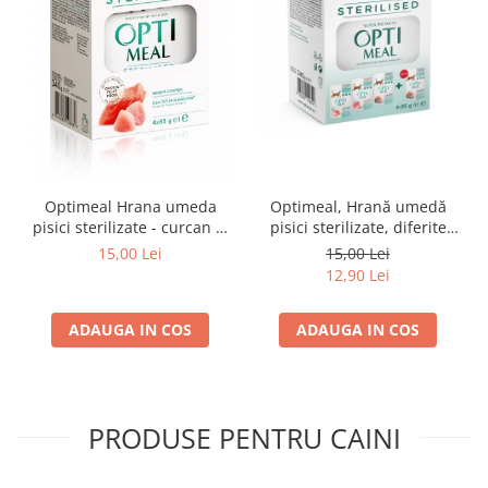
Optimeal Hrana umeda
Optimeal, Hrană umedă
pisici sterilizate - curcan si
pisici sterilizate, diferite
pui in sos, set 3+1,
arome, (3+1), 0.34kg
15,00 Lei
15,00 Lei
4*0,085kg
12,90 Lei
ADAUGA IN COS
ADAUGA IN COS
PRODUSE PENTRU CAINI