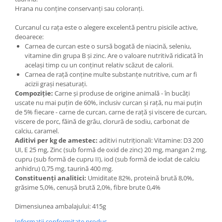
Hrana nu conține conservanți sau coloranți.
Curcanul cu rața este o alegere excelentă pentru pisicile active,
deoarece:
Carnea de curcan este o sursă bogată de niacină, seleniu,
vitamine din grupa B și zinc. Are o valoare nutritivă ridicată în
același timp cu un conținut relativ scăzut de calorii.
Carnea de rață conține multe substanțe nutritive, cum ar fi
acizii grași nesaturați.
Compoziție:
Carne și produse de origine animală - în bucăți
uscate nu mai puțin de 60%, inclusiv curcan și rață, nu mai puțin
de 5% fiecare - carne de curcan, carne de rață și viscere de curcan,
viscere de porc, făină de grâu, clorură de sodiu, carbonat de
calciu, caramel.
Aditivi per kg de amestec:
aditivi nutriționali: Vitamine: D3 200
UI, E 25 mg, Zinc (sub formă de oxid de zinc) 20 mg, mangan 2 mg,
cupru (sub formă de cupru II), iod (sub formă de iodat de calciu
anhidru) 0,75 mg, taurină 400 mg.
Constituenți analitici:
Umiditate 82%, proteină brută 8,0%,
grăsime 5,0%, cenușă brută 2,0%, fibre brute 0,4%
Dimensiunea ambalajului: 415g
Informatii conformitate produs