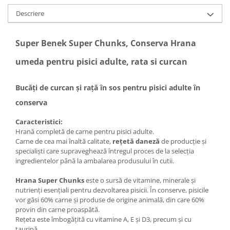
Descriere
Super Benek Super Chunks, Conserva Hrana
umeda pentru pisici adulte, rata si curcan
Bucăți de curcan și rață în sos pentru pisici adulte în
conserva
Caracteristici:
Hrană completă de carne pentru pisici adulte.
Carne de cea mai înaltă calitate,
rețetă daneză
de producție și
specialiști care supraveghează întregul proces de la selecția
ingredientelor până la ambalarea produsului în cutii.
Hrana Super Chunks
este o sursă de vitamine, minerale și
nutrienți esențiali pentru dezvoltarea pisicii. În conserve, pisicile
vor găsi 60% carne și produse de origine animală, din care 60%
provin din carne proaspătă.
Rețeta este îmbogățită cu vitamine A, E și D3, precum și cu
taurină.