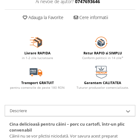
Ai nevoie de ajutor?
0747693646
Adauga la Favorite
Cere informatii
Livrare RAPIDA
Retur RAPID si SIMPLU
in 1-2 zile lucratoare
Conform politicii in 14 zile*
Transport GRATUIT
Garantam CALITATEA
pentru comenzile de peste 180 RON
Tuturor produselor comercializate.
Descriere
Cina delicioasă pentru câini – porc cu cartofi, într-un plic
convenabil
Câinii nu se vor plictisi niciodată. Vor savura acest preparat