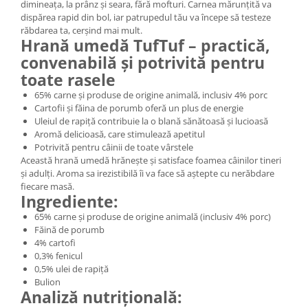
dimineața, la prânz și seara, fără mofturi. Carnea mărunțită va
dispărea rapid din bol, iar patrupedul tău va începe să testeze
răbdarea ta, cerșind mai mult.
Hrană umedă TufTuf – practică,
convenabilă și potrivită pentru
toate rasele
65% carne și produse de origine animală, inclusiv 4% porc
Cartofii și făina de porumb oferă un plus de energie
Uleiul de rapiță contribuie la o blană sănătoasă și lucioasă
Aromă delicioasă, care stimulează apetitul
Potrivită pentru câinii de toate vârstele
Această hrană umedă hrănește și satisface foamea câinilor tineri
și adulți. Aroma sa irezistibilă îi va face să aștepte cu nerăbdare
fiecare masă.
Ingrediente:
65% carne și produse de origine animală (inclusiv 4% porc)
Făină de porumb
4% cartofi
0,3% fenicul
0,5% ulei de rapiță
Bulion
Analiză nutrițională: