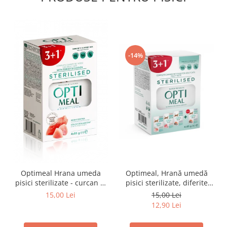
-14%
Optimeal Hrana umeda
Optimeal, Hrană umedă
pisici sterilizate - curcan si
pisici sterilizate, diferite
pui in sos, set 3+1,
arome, (3+1), 0.34kg
15,00 Lei
15,00 Lei
4*0,085kg
12,90 Lei