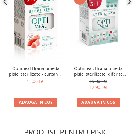
Optimeal Hrana umeda
Optimeal, Hrană umedă
pisici sterilizate - curcan si
pisici sterilizate, diferite
pui in sos, set 3+1,
arome, (3+1), 0.34kg
15,00 Lei
15,00 Lei
4*0,085kg
12,90 Lei
ADAUGA IN COS
ADAUGA IN COS
PRODUSE PENTRU PISICI