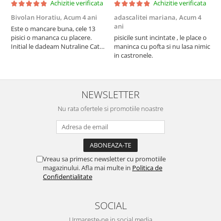
Achizitie verificata
Achizitie verificata
Bivolan Horatiu,
Acum 4 ani
adascalitei mariana,
Acum 4
a
ani
a
Este o mancare buna, cele 13
pisici o mananca cu placere.
pisicile sunt incintate , le place o
p
Initial le dadeam Nutraline Cat
maninca cu pofta si nu lasa nimic
m
Indoor, dar de cand s-a
in castronele.
i
scumpuit am incercat 4 paw si
concept for Live pe care o evita,
nu o mananca cu placere. Eu
sunt multumit si voi continua cu
NEWSLETTER
acest brand...
Nu rata ofertele si promotiile noastre
Vreau sa primesc newsletter cu promotiile
magazinului. Afla mai multe in
Politica de
Confidentialitate
SOCIAL
Urmareste-ne in social media