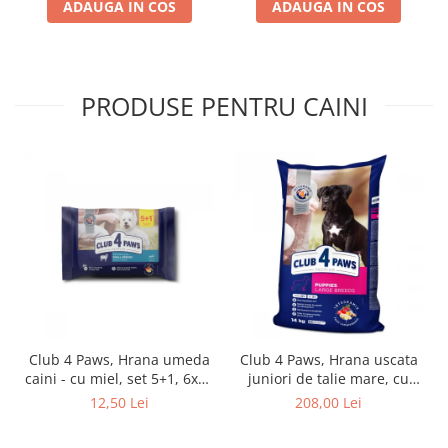
ADAUGA IN COS
ADAUGA IN COS
PRODUSE PENTRU CAINI
Club 4 Paws, Hrana umeda
Club 4 Paws, Hrana uscata
caini - cu miel, set 5+1, 6x80
juniori de talie mare, cu
g
pui, 14kg
12,50 Lei
208,00 Lei