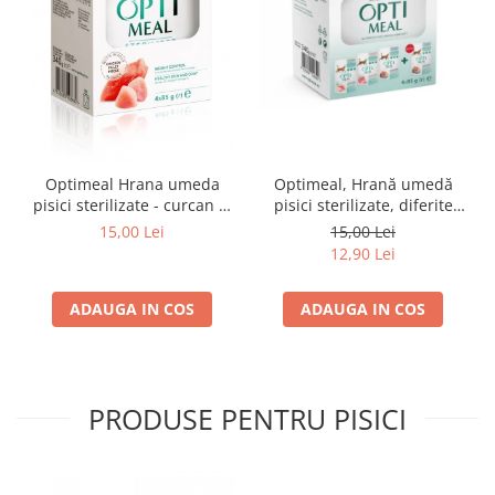
Optimeal Hrana umeda
Optimeal, Hrană umedă
pisici sterilizate - curcan si
pisici sterilizate, diferite
pui in sos, set 3+1,
arome, (3+1), 0.34kg
15,00 Lei
15,00 Lei
4*0,085kg
12,90 Lei
ADAUGA IN COS
ADAUGA IN COS
PRODUSE PENTRU PISICI