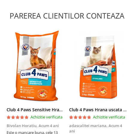
PAREREA CLIENTILOR CONTEAZA
Club 4 Paws Sensitive Hrana uscata pisici adulte, 14kg
Club 4 Paws Hrana uscata pisici sterilizate, 2kg
Achizitie verificata
Achizitie verificata
Bivolan Horatiu,
Acum 4 ani
adascalitei mariana,
Acum 4
a
ani
a
Este o mancare buna, cele 13