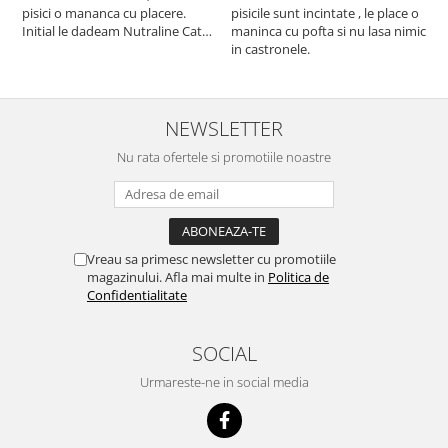
pisici o mananca cu placere.
pisicile sunt incintate , le place o
p
Initial le dadeam Nutraline Cat
maninca cu pofta si nu lasa nimic
m
Indoor, dar de cand s-a
in castronele.
i
scumpuit am incercat 4 paw si
concept for Live pe care o evita,
nu o mananca cu placere. Eu
sunt multumit si voi continua cu
NEWSLETTER
acest brand...
Nu rata ofertele si promotiile noastre
Vreau sa primesc newsletter cu promotiile
magazinului. Afla mai multe in
Politica de
Confidentialitate
SOCIAL
Urmareste-ne in social media