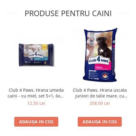
PRODUSE PENTRU CAINI
Club 4 Paws, Hrana umeda
Club 4 Paws, Hrana uscata
caini - cu miel, set 5+1, 6x80
juniori de talie mare, cu
g
pui, 14kg
12,50 Lei
208,00 Lei
ADAUGA IN COS
ADAUGA IN COS