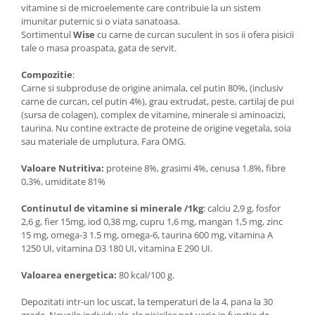
vitamine si de microelemente care contribuie la un sistem
imunitar puternic si o viata sanatoasa.
Sortimentul
Wise
cu carne de curcan suculent in sos ii ofera pisicii
tale o masa proaspata, gata de servit.
Compozitie
:
Carne si subproduse de origine animala, cel putin 80%, (inclusiv
carne de curcan, cel putin 4%), grau extrudat, peste, cartilaj de pui
(sursa de colagen), complex de vitamine, minerale si aminoacizi,
taurina. Nu contine extracte de proteine de origine vegetala, soia
sau materiale de umplutura. Fara OMG.
Valoare Nutritiva:
proteine 8%, grasimi 4%, cenusa 1.8%, fibre
0,3%, umiditate 81%
Continutul de vitamine si minerale /1kg
: calciu 2,9 g, fosfor
2,6 g, fier 15mg, iod 0,38 mg, cupru 1,6 mg, mangan 1,5 mg, zinc
15 mg, omega-3 1.5 mg, omega-6, taurina 600 mg, vitamina A
1250 UI, vitamina D3 180 UI, vitamina E 290 UI.
Valoarea energetica:
80 kcal/100 g.
Depozitati intr-un loc uscat, la temperaturi de la 4, pana la 30