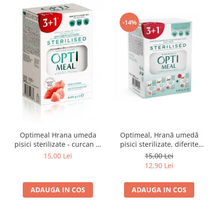
-14%
Optimeal Hrana umeda
Optimeal, Hrană umedă
pisici sterilizate - curcan si
pisici sterilizate, diferite
pui in sos, set 3+1,
arome, (3+1), 0.34kg
15,00 Lei
15,00 Lei
4*0,085kg
12,90 Lei
ADAUGA IN COS
ADAUGA IN COS