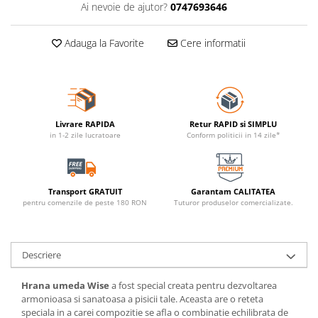
Ai nevoie de ajutor?
0747693646
Adauga la Favorite
Cere informatii
Livrare RAPIDA
Retur RAPID si SIMPLU
in 1-2 zile lucratoare
Conform politicii in 14 zile*
Transport GRATUIT
Garantam CALITATEA
pentru comenzile de peste 180 RON
Tuturor produselor comercializate.
Descriere
Hrana umeda Wise
a fost special creata pentru dezvoltarea
armonioasa si sanatoasa a pisicii tale. Aceasta are o reteta
speciala in a carei compozitie se afla o combinatie echilibrata de