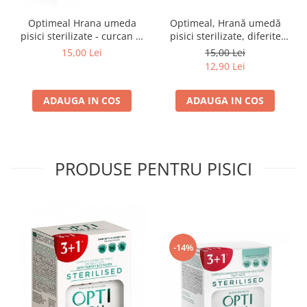
Optimeal Hrana umeda
Optimeal, Hrană umedă
pisici sterilizate - curcan si
pisici sterilizate, diferite
pui in sos, set 3+1,
arome, (3+1), 0.34kg
15,00 Lei
15,00 Lei
4*0,085kg
12,90 Lei
ADAUGA IN COS
ADAUGA IN COS
PRODUSE PENTRU PISICI
-14%