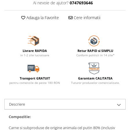
Ai nevoie de ajutor?
0747693646
Adauga la Favorite
Cere informatii
Livrare RAPIDA
Retur RAPID si SIMPLU
in 1-2 zile lucratoare
Conform politicii in 14 zile*
Transport GRATUIT
Garantam CALITATEA
pentru comenzile de peste 180 RON
Tuturor produselor comercializate.
Descriere
Compozitie:
Carne si subproduse de origine animala cel putin 80% (inclusiv