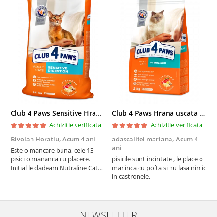
Club 4 Paws Sensitive Hrana uscata pisici adulte, 14kg
Club 4 Paws Hrana uscata pisici sterilizate, 2kg
Achizitie verificata
Achizitie verificata
Bivolan Horatiu,
Acum 4 ani
adascalitei mariana,
Acum 4
a
ani
a
Este o mancare buna, cele 13
pisici o mananca cu placere.
pisicile sunt incintate , le place o
p
Initial le dadeam Nutraline Cat
maninca cu pofta si nu lasa nimic
m
Indoor, dar de cand s-a
in castronele.
i
scumpuit am incercat 4 paw si
concept for Live pe care o evita,
nu o mananca cu placere. Eu
sunt multumit si voi continua cu
NEWSLETTER