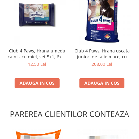
Club 4 Paws, Hrana umeda
Club 4 Paws, Hrana uscata
caini - cu miel, set 5+1, 6x80
juniori de talie mare, cu
g
pui, 14kg
12,50 Lei
208,00 Lei
ADAUGA IN COS
ADAUGA IN COS
PAREREA CLIENTILOR CONTEAZA