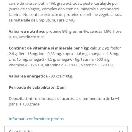
carne de rata cel putin 4%), grau extrudat, peste, cartilaj de pui
(sursa de colagen), complex de vitamine, minerale si aminoacizi,
taurina. Nu contine extracte de proteine de orihine vegetala, soia
sa materiale de umplutura. Fara OMG.
Valoarea nutritiva:
proteine 8%, grasimi 4%, cenusa 1,8%, fibre
0,3%, umiditate 81%.
Continut de vitamine si minerale per 1 kg:
calciu: 2,9g, fosfor
2,6 g, fier - 15mg, iod - 0,38 mg, cupru - 1,6 mg, mangan - 1,5 mg,
zinc 15 mg, omega-3 - 1,5 g, omega-6 - 9g, taurina - 600 mg,
vitamina A - 1250 UI, vitamina d3 - 180 UI, vitamina E - 290 UI,
Valoarea energetica
- 80 kcal/100g.
Perioada de valabilitate: 2 ani
Depozitati intr-un loc uscat si racoros, la o temperatura de la +4
pana la +30 grade.
Informatii conformitate produs
Caracteristici