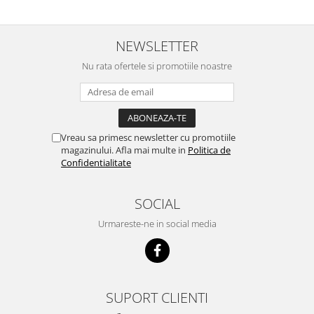
scumpuit am incercat 4 paw si
concept for Live pe care o evita,
nu o mananca cu placere. Eu
sunt multumit si voi continua cu
NEWSLETTER
acest brand...
Nu rata ofertele si promotiile noastre
Vreau sa primesc newsletter cu promotiile
magazinului. Afla mai multe in
Politica de
Confidentialitate
SOCIAL
Urmareste-ne in social media
SUPORT CLIENTI