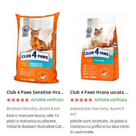
Club 4 Paws Sensitive Hrana uscata pisici adulte, 14kg
Club 4 Paws Hrana uscata pisici sterilizate, 2kg
Achizitie verificata
Achizitie verificata
Bivolan Horatiu,
Acum 4 ani
adascalitei mariana,
Acum 4
a
ani
a
Este o mancare buna, cele 13
pisici o mananca cu placere.
pisicile sunt incintate , le place o
p
Initial le dadeam Nutraline Cat
maninca cu pofta si nu lasa nimic
m
Indoor, dar de cand s-a
in castronele.
i