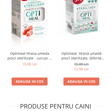
Optimeal Hrana umeda
Optimeal, Hrană umedă
pisici sterilizate - curcan si
pisici sterilizate, diferite
pui in sos, set 3+1,
arome, (3+1), 0.34kg
15,00 Lei
15,00 Lei
4*0,085kg
12,90 Lei
ADAUGA IN COS
ADAUGA IN COS
PRODUSE PENTRU CAINI