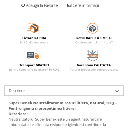
Adauga la Favorite
Cere informatii
Livrare RAPIDA
Retur RAPID si SIMPLU
in 1-2 zile lucratoare
Conform politicii in 14 zile*
Transport GRATUIT
Garantam CALITATEA
pentru comenzile de peste 180 RON
Tuturor produselor comercializate.
Descriere
Super Benek Neutralizator mirosuri litiera, natural, 500g –
Pentru igiena si prospetimea litierei
Descriere:
Neutralizatorul Super Benek este un agent natural care
imbunatateste eficienta nisipurilor igienice si contribuie la