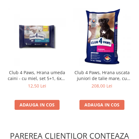
Club 4 Paws, Hrana umeda
Club 4 Paws, Hrana uscata
caini - cu miel, set 5+1, 6x80
juniori de talie mare, cu
g
pui, 14kg
12,50 Lei
208,00 Lei
ADAUGA IN COS
ADAUGA IN COS
PAREREA CLIENTILOR CONTEAZA