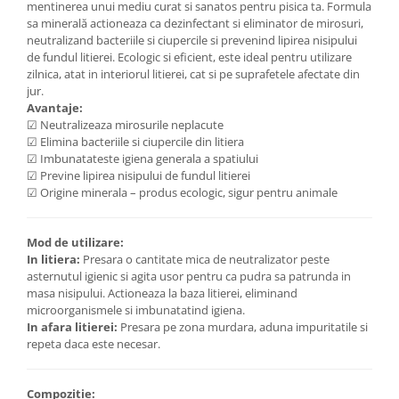
mentinerea unui mediu curat si sanatos pentru pisica ta. Formula
sa minerală actioneaza ca dezinfectant si eliminator de mirosuri,
neutralizand bacteriile si ciupercile si prevenind lipirea nisipului
de fundul litierei. Ecologic si eficient, este ideal pentru utilizare
zilnica, atat in interiorul litierei, cat si pe suprafetele afectate din
jur.
Avantaje:
☑ Neutralizeaza mirosurile neplacute
☑ Elimina bacteriile si ciupercile din litiera
☑ Imbunatateste igiena generala a spatiului
☑ Previne lipirea nisipului de fundul litierei
☑ Origine minerala – produs ecologic, sigur pentru animale
Mod de utilizare:
In litiera:
Presara o cantitate mica de neutralizator peste
asternutul igienic si agita usor pentru ca pudra sa patrunda in
masa nisipului. Actioneaza la baza litierei, eliminand
microorganismele si imbunatatind igiena.
In afara litierei:
Presara pe zona murdara, aduna impuritatile si
repeta daca este necesar.
Compozitie: