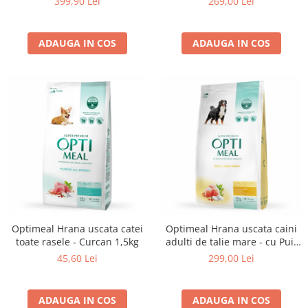
399,90 Lei
269,00 Lei
ADAUGA IN COS
ADAUGA IN COS
Optimeal Hrana uscata catei
Optimeal Hrana uscata caini
toate rasele - Curcan 1,5kg
adulti de talie mare - cu Pui,
12kg
45,60 Lei
299,00 Lei
ADAUGA IN COS
ADAUGA IN COS