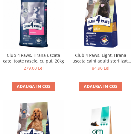
Club 4 Paws, Hrana uscata
Club 4 Paws, Light, Hrana
catei toate rasele, cu pui, 20kg
uscata caini adulti sterilizati
de talie mica, 5kg
279,00 Lei
84,90 Lei
ADAUGA IN COS
ADAUGA IN COS