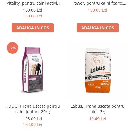
Vitality, pentru caini activi,
Power, pentru caini foarte
20kg
activi si sportivi, 20kg
169,00 Lei
189,00 Lei
159,00 Lei
ADAUGA IN COS
ADAUGA IN COS
-7%
FIDOG, Hrana uscata pentru
Labus, Hrana uscata pentru
catei Juniori, 20kg
caini, 3kg
198,00 Lei
19,49 Lei
184,00 Lei