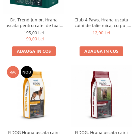
Club 4 Paws, Hrana uscata
Dr. Trend Junior, Hrana
caini de talie mica, cu pui,
uscata pentru catei de toate
900g
rasele, curcan, 15kg
12,90 Lei
195,00 Lei
190,00 Lei
ADAUGA IN COS
ADAUGA IN COS
-6%
NOU
FIDOG Hrana uscata caini
FIDOG, Hrana uscata caini