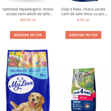
Optimeal Hipoalergenic Hrana
Club 4 Paws, Hrana uscata
uscata caini adulti de talie
caini de talie mica, cu pui,
medie si mare - cu somon,
400g
489,00 Lei
8,50 Lei
20kg
ADAUGA IN COS
ADAUGA IN COS