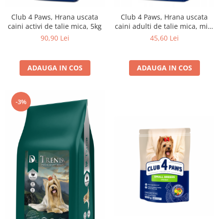
Club 4 Paws, Hrana uscata
Club 4 Paws, Hrana uscata
caini activi de talie mica, 5kg
caini adulti de talie mica, miel
si orez, 2kg
90,90 Lei
45,60 Lei
ADAUGA IN COS
ADAUGA IN COS
-3%