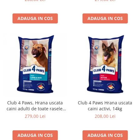
ADAUGA IN COS
ADAUGA IN COS
Club 4 Paws, Hrana uscata
Club 4 Paws Hrana uscata
caini adulti de toate rasele,
caini activi, 14kg
formula hipoalergenica, miel
279,00 Lei
208,00 Lei
si orez, 14kg
ADAUGA IN COS
ADAUGA IN COS