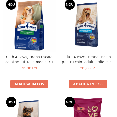
NOU
NOU
Club 4 Paws, Hrana uscata
Club 4 Paws, Hrana uscata
caini adulti, talie medie, cu
pentru caini adulti, talie mica
rata, 2kg
si miniaturala, cu somon,
41,00 Lei
219,00 Lei
14kg
ADAUGA IN COS
ADAUGA IN COS
NOU
NOU