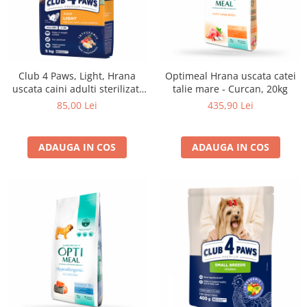
Club 4 Paws, Light, Hrana
Optimeal Hrana uscata catei
uscata caini adulti sterilizati
talie mare - Curcan, 20kg
de talie medie, 5kg
85,00 Lei
435,90 Lei
ADAUGA IN COS
ADAUGA IN COS