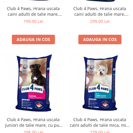
Club 4 Paws, Hrana uscata
Club 4 Paws, Hrana uscata
caini adulti de talie mare,
caini adulti de talie mare,
14kg
20kg
199,00 Lei
299,00 Lei
ADAUGA IN COS
ADAUGA IN COS
Club 4 Paws, Hrana uscata
Club 4 Paws, Hrana uscata
juniori de talie mare, cu pui,
caini adulti de talie mica, miel
14kg
si orez, 14kg
208,00 Lei
279,00 Lei