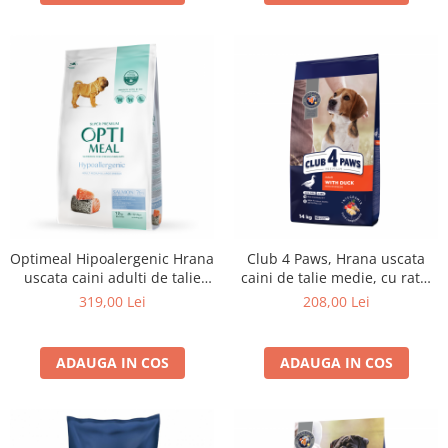
Optimeal Hipoalergenic Hrana
Club 4 Paws, Hrana uscata
uscata caini adulti de talie
caini de talie medie, cu rata,
medie si mare - cu somon,
14kg
319,00 Lei
208,00 Lei
12kg
ADAUGA IN COS
ADAUGA IN COS